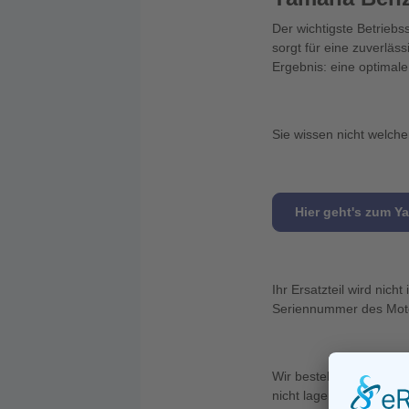
Der wichtigste Betriebs
sorgt für eine zuverläs
Ergebnis: eine optimal
Sie wissen nicht welche
Hier geht's zum Y
Ihr Ersatzteil wird nic
Seriennummer des Motor
Wir bestellen zweimal p
nicht lagernd sein, ver