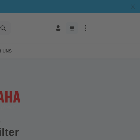
R UNS
a
lter