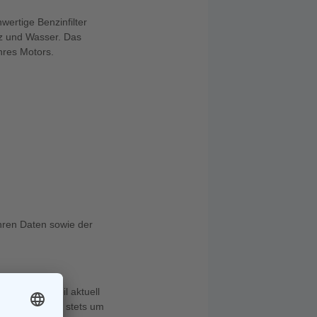
wertige Benzinfilter
utz und Wasser. Das
hres Motors.
Ihren Daten sowie der
tes Ersatzteil aktuell
Wir bemühen uns stets um