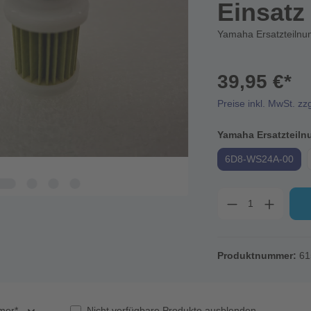
Einsat
Yamaha Ersatzteiln
39,95 €*
Preise inkl. MwSt. zz
Yamaha Ersatzteiln
6D8-WS24A-00
Produktnummer:
61
mer*
Nicht verfügbare Produkte ausblenden