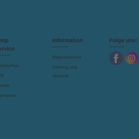
Ich habe die
AGB
gelesen 
hop
Information
Folge uns:
ervice
Widerrufsrecht
tenschutz
Zahlung und
GB
Versand
ntakt
pressum