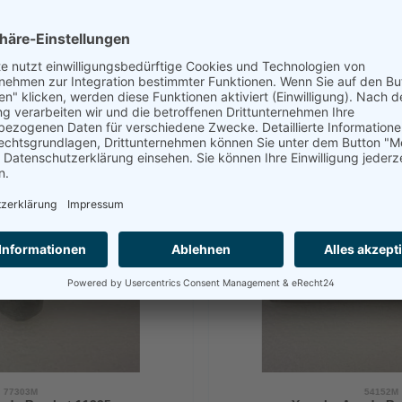
g und informieren Sie, falls es zu Verzögerungen kommt.
77303M
54152M