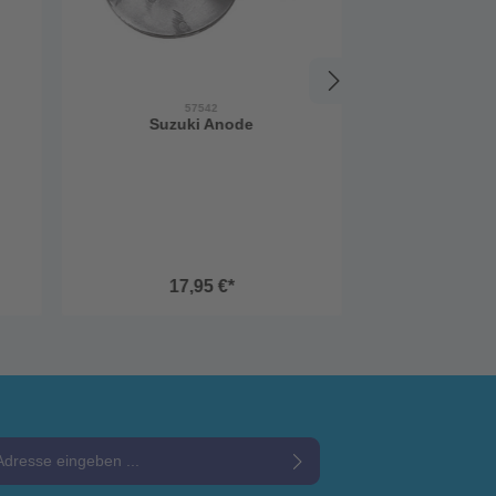
57542
Suzuki Anode
17,95 €*
e*