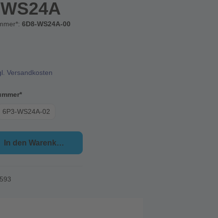
z WS24A
ummer*:
6D8-WS24A-00
gl. Versandkosten
ummer*
6P3-WS24A-02
In den Warenkorb
593