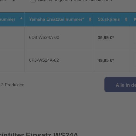
nummer
Yamaha Ersatzteilnummer*
Stückpreis
6D8-WS24A-00
39,95 €*
6P3-WS24A-02
49,95 €*
n 2 Produkten
Alle in 
nfilter Einsatz WS24A