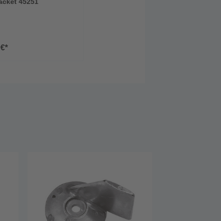
acket 45251
 €*