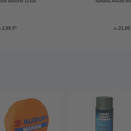
Yamaha Anode Bracket 11325
Yamaha Anode Br
2,95 €*
21,95
b
Ab