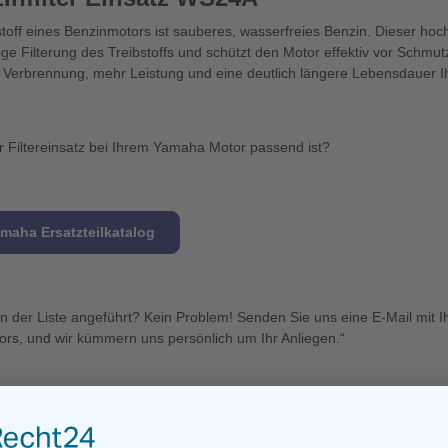
stoff eines Benzinmotors ist sauberes, wasserfreies Benzin. Dieser hoch
sige Filterung des Treibstoffs und schützt den Motor effektiv vor Schm
e Verbrennung, mehr Leistung und eine deutlich längere Lebensdauer I
r Filtereinsatz bei Ihrem Yamaha Motor passend ist?
amaha Ersatzteilkatalog
ht in der Liste angeführt? Kein Problem! Senden Sie uns eine E-Mail mit 
s, und wir kümmern uns persönlich um Ihr Anliegen.“
ro Woche neue Yamaha-Ersatzteile nach. Sollte ein von Ihnen ausgewähl
längert sich die Lieferzeit entsprechend bis zur nächsten Bestellung. 