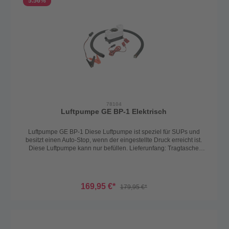
5.56
%
78104
Luftpumpe GE BP-1 Elektrisch
Luftpumpe GE BP-1 Diese Luftpumpe ist speziel für SUPs und
besitzt einen Auto-Stop, wenn der eingestellte Druck erreicht ist.
Diese Luftpumpe kann nur befüllen. Lieferunfang: Tragtasche
Adapter Stromkabel für Zigarettenanzünder und Froschklemmen für
12V Batterien Luftschlauch 1,7m Kabel 3m Technisches: Spannung:
12V Stromverbrauch: 13A Abmessungen: 20,5x10,5x13cm
169,95 €*
179,95 €*