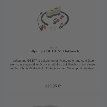
78103
Luftpumpe GE BTP-1 Elektrisch
Luftpumpe GE BTP-1 Luftpumpe mit Manometer und Auto-Stop
wenn der eingestellter Druck erreicht ist. Luftfilter, leicht zu reinigen
und tauschbar.Mit dieser Luftpumpe können Sie aufpumpen sowohl
als auch abpumpen um möglichst wenig Luft in Ihrem Schlauchboot,
Kajak oder Sup zu lassen. Lieferunfang: Tragtasche Adapter für
Schlauchboote, SUPs Stromkabel für Zigarettenanzünder und
Froschklemmen Manometer Luftschlauch 1,7m Kabel 3m
229,95 €*
Technisches: Spannung: 3V Stromverbrauch: 14,5A Abmessungen:
29,5x10,5x16cm