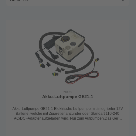
78105
Akku-Luftpumpe GE21-1
Akku-Luftpumpe GE21-1 Elektrische Luftpumpe mit integrierter 12V
Batterie, welche mit Zigarettenanzünder oder Standart 110-240
AC/DC -Adapter aufgeladen wird. Nur zum Aufpumpen.Das Gerät
stoppt bei erreichen des eingestellten Drucks. Lieferunfang:
Tragtasche Schlauch Ventil-Adapter Stecker für Zigaretten-Anzünder
Netzstecker Abmessungen: 22x32x22cm, 6,4kg