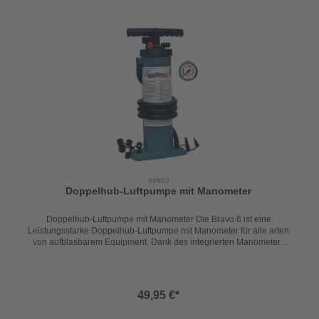
50963
Doppelhub-Luftpumpe mit Manometer
Doppelhub-Luftpumpe mit Manometer Die Bravo 6 ist eine
Leistungsstarke Doppelhub-Luftpumpe mit Manometer für alle arten
von aufblasbarem Equipment. Dank des integrierten Manometers
kann der druck komfortabel beim Pumpen abgelesen werden. Das
Pumpengehäuse ist aus ABS gefertigt und damit widerstandsfähig
und stabil bei geringem Gewicht. Die Bravo 6 hat ein Pumpvolumen
von 2x2,5 Litern sowie einen maximalen druck von bis zu 0,6bar. 2
49,95 €*
unterschiedliche Luftdüsen sowie ein Kranz mit verschiedenen
Adaptern ist im Lieferumfang enthalten.