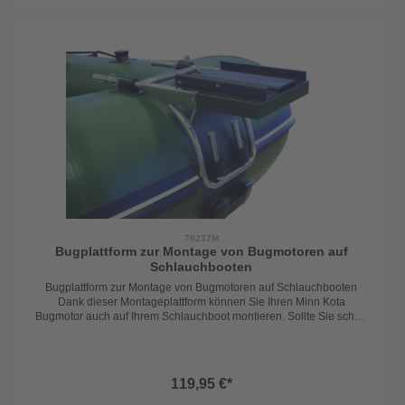
70237M
Bugplattform zur Montage von Bugmotoren auf
Schlauchbooten
Bugplattform zur Montage von Bugmotoren auf Schlauchbooten
Dank dieser Montageplattform können Sie Ihren Minn Kota
Bugmotor auch auf Ihrem Schlauchboot montieren. Sollte Sie schon
ein Schlauchboot mit Montageösen haben können sie auf die
Variante ohne Montageösen zurückgreifen. Auf Schlauchbooten wie
Allroundmarin Vario 320/360 sowie Poker 360/380/430 sind bereits
4 montageösen verklebt, um eine kinderleichte Montage zu
119,95 €*
ermöglichen. Wenn nicht bieten wir eine Variante mit Montageösen
an, welche auf dem Bug Ihres Schlauchbootes verklebt werden