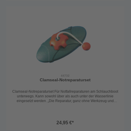
müssen. Der Schlauchdurchmesser sollte zwischen 45 und 55cm
betragen. Achten Sie auf die Verwendung des richtigen Klebers
oder lassen Sie die Ösen von uns aufkleben. (Preis auf Anfrage)
44732
Clamseal-Notreparaturset
Clamseal-Notreparaturset Für Notfallreparaturen am Schlauchboot
unterwegs. Kann sowohl über als auch unter der Wasserlinie
eingesetzt werden. „Die Reparatur, ganz ohne Werkzeug und
Klebstoff“. Einfach die undichte Stelle auf 5 cm vergrössern, den
unteren Teil des „Clamseal“ dort einsetzen, beide Teile fest
zusammenziehen und verschrauben. Das „Clamseal“ ist
wiederverwendbar.
24,95 €*