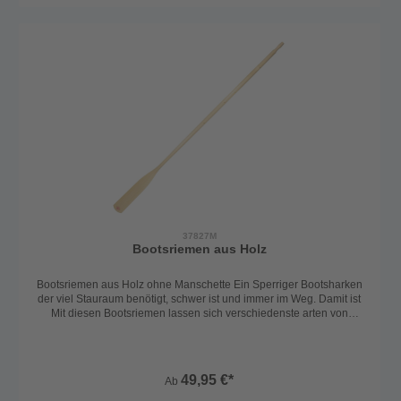
37827M
Bootsriemen aus Holz
Bootsriemen aus Holz ohne Manschette Ein Sperriger Bootsharken
der viel Stauraum benötigt, schwer ist und immer im Weg. Damit ist
Mit diesen Bootsriemen lassen sich verschiedenste arten von
Booten antreiben. Der ergonomisch geformte griff sowie eine
sportliche form tragen zu einem positiven Rudererlebnis bei. Die
Riemen sind komplett aus Holz gefertigt ohne zusätzliche
Materialien. Eine Rudermanschette oder anderes Zubehör muss
49,95 €*
Ab
separat bestellt werden. Diese Riemen könne aufgrund der Größe
nicht versendet werden. Auf Anfrage in anderen Größen erhältlich.