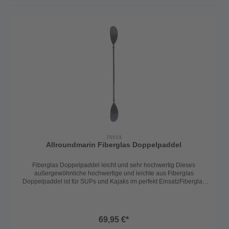
75914
Allroundmarin Fiberglas Doppelpaddel
Fiberglas Doppelpaddel leicht und sehr hochwertig Dieses
außergewöhnliche hochwertige und leichte aus Fiberglas
Doppelpaddel ist für SUPs und Kajaks im perfekt EinsatzFiberglas
Doppelpaddel 2-fach zerlegbar. Infos: 2-fach zerlegbar Länge:
230cm.
69,95 €*