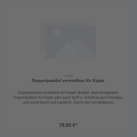
77454
Doppelpaddel verstellbar für Kajak
Doppelpaddel verstellbar für Kajak Verstell- und zerlegbares
Doppelpaddel für Kajak oder auch SUP´s. Schaft ist aus Fiberglas
und somit leicht und handlich. Durch den verstellbaren
Hebelverschluss lässt sich das Paddel ideal auf die Größe und die
Bedürfnisse einstellen. Blätter aus Polypropilene mit 40%
Fiberglasanteil. Gewicht ca. 1200g. Länge verstellbar: 210-240cm
79,95 €*