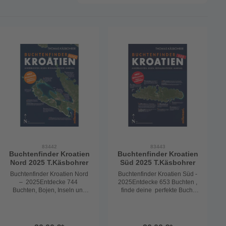
83442
83443
Buchtenfinder Kroatien
Buchtenfinder Kroatien
Nord 2025 T.Käsbohrer
Süd 2025 T.Käsbohrer
Buchtenfinder Kroatien Nord
Buchtenfinder Kroatien Süd -
– 2025Entdecke 744
2025Entdecke 653 Buchten ,
Buchten, Bojen, Inseln und
finde deine perfekte Bucht
Häfen,von Venedig bis zu den
,Ankerbucht, Bojenfeld,
Kornaten.Finde die perfekte
Restaurantsteg ,Marina - bis
Bucht– egal ob Ankerbucht,
DubrovnikMit
Bojenfeld, Restaurantsteg ,
Telefonnummern und Preisen,