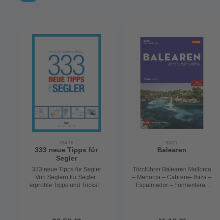
75478
6321
333 neue Tipps für
Balearen
Segler
333 neue Tipps für Segler
Törnführer Balearen Mallorca
Von Seglern für Segler:
– Menorca – Cabrera– Ibiza –
erprobte Tipps und TricksIm
Espalmador – Formentera
Skippers Magazin verraten
Segeln auf den Balearen
erfahrene Segler seit rund 30
zwischen Partystrand und
Jahren ihre besten Tricks und
InselidylleDie Balearen sind
Kniffe, mit denen sie das
wie geschaffen für den