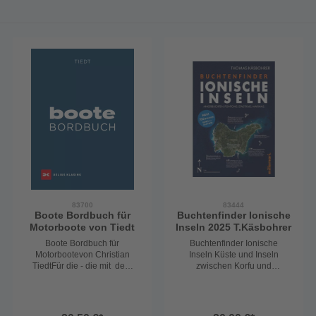
83700
83444
Boote Bordbuch für
Buchtenfinder Ionische
Motorboote von Tiedt
Inseln 2025 T.Käsbohrer
Boote Bordbuch für
Buchtenfinder Ionische
Motorbootevon Christian
Inseln Küste und Inseln
TiedtFür die - die mit dem
zwischen Korfu und
Motorboot auf
Zakynth.750 Buchten für
Binnenschifffahrtsstraßen
deinen Traumtörn im
oder Seeschifffahrtsstraßen
Ionischen Meer.Egal ob
unterwegs sind. Wie aber
Ankerbucht, Bojenfeld,