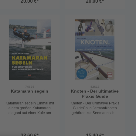
20,00 €*
20,00 €*
Marina. Mit Telefonnummern
allen Infos die du für deinen
und Preisen, alle Infos die du
Törn benötigst.Mit
für einen perfekten Törn
Wellenanzeiger,
benötigst.388 Ankerbuchten,
Schwellanzeige für deine
121 Inseln, 99 Bojenfelder
Bucht.die Buchten sind
und 113 Marinas72
detailgenaue Farb-
Seiten Format A4
Satelittenfotos.56
SeitenFormat :A4
74629
82616
Katamaran segeln
Knoten - Der ultimative
Praxis Guide
Katamaran segeln Einmal mit
Knoten - Der ultimative Praxis
einem großen Katamaran
GuideColin JarmanKnoten
elegant auf einer Kufe am
gehören zur Seemannschaft
Wind segeln… Der auf Kat
wie das Salz im Meer. Ihre
oder Cat genannte
richtige Handhabung ist
Zweirümpfer übt auf viele
unabdingbar für Segler wie
Segler, egal ob Anfänger oder
für Motorbootfahrer.Das
23,60 €*
15,40 €*