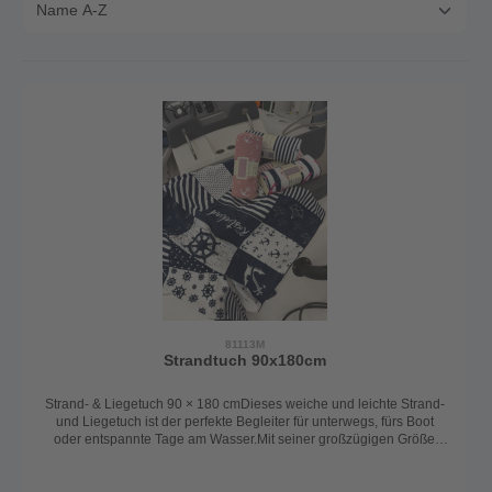
81113M
Strandtuch 90x180cm
Strand- & Liegetuch 90 × 180 cmDieses weiche und leichte Strand-
und Liegetuch ist der perfekte Begleiter für unterwegs, fürs Boot
oder entspannte Tage am Wasser.Mit seiner großzügigen Größe
von 90 × 180 cm eignet es sich ideal für Liegeflächen an Bord, am
Strand oder auf der Sonnenliege. Gleichzeitig überzeugt es durch
seine hohe Saugfähigkeit – perfekt zum schnellen Abtrocknen nach