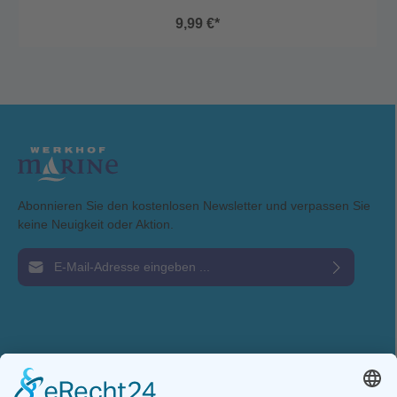
dem Baden.Das Tuch ist schnelltrocknend, angenehm weich auf der
9,99 €*
Haut und dennoch leicht im Gepäck – ideal für Reisen und den
Einsatz auf dem Boot.EigenschaftenMaße: 90 × 180 cmMaterial: 100
% BaumwolleGewicht: 370 gWeich &
hautfreundlichSchnelltrocknendLeicht & platzsparendEin
vielseitiges Must-have für Sommer, Strand und entspannte Stunden
an Bord.
Abonnieren Sie den kostenlosen Newsletter und verpassen Sie
keine Neuigkeit oder Aktion.
E-Mail-Adresse*
Ich habe die
Datenschutzbestimmungen
zur Kenntnis genommen und die
AGB
gelesen und bin mit ihnen einverstanden.