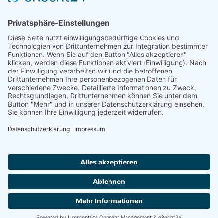
Service-Hotline
Shop Service
Information
Folge uns:
* Alle Preise inkl. gesetzl. Mehrwertsteuer zzgl.
Versandkosten
und ggf. Nachnahmegebühren, wenn nicht anders angegeben.
© 2026 werkhof.at - with
by
chiliSCHARF