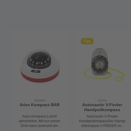
Tipp
68568M
82543
Aries Kompass BAR
Autonautic V-Finder
Handpeilkompass
Aries Kompass Leicht
Autonautic V-Finder
abnehmbar. Mit nur einem
HandpeilkompassDer Handp
Dreh kann jederzeit der
eilkompass V-FINDER von
Kompass von seiner Basis
Autonautic ist ein