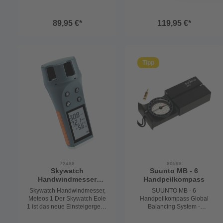
Prisma projeziert die Skala
neu entworfen. Als neuestes
ins Unendliche - keine
Modell der Reihe, besticht der
„Scharfstellungsprobleme“).
Mini-Contest durch klare
89,95 €*
119,95 €*
Das breite Sichtfeld erleichtert
Linien und eine konische
die Peilung. Gelb oder blau.
Rose zur einfachen
Photoluminiszente
Ablesbarkeit. Beleuchtung,
Beleuchtung.
Krängungsmesser,
Schutzkappe,
Tipp
Schwingungsdämpfung, UV-
Beständigkeit und eine
verbesserte Ablesbarkeit
lassen ihn über seine Größe
hinauswachsen.
72486
80598
Skywatch
Suunto MB - 6
Handwindmesser
Handpeilkompass
Meteos 1
Skywatch Handwindmesser,
SUUNTO MB - 6
Meteos 1 Der Skywatch Eole
Handpeilkompass Global
1 ist das neue Einsteigergerät
Balancing System -
für alle, die einen qualitativ
Kompassnadel zum
hochwertigen Windmesser mit
weltweiten Einsatz,