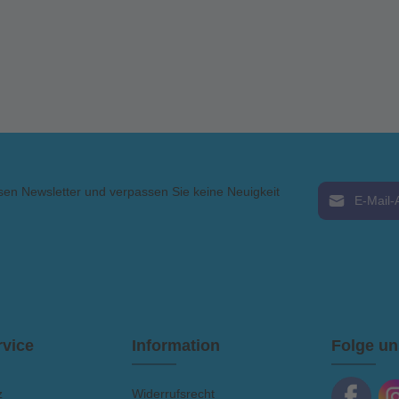
E-Mail-Adress
sen Newsletter und verpassen Sie keine Neuigkeit
Ich habe die
AGB
gelesen 
vice
Information
Folge un
z
Widerrufsrecht