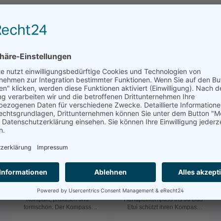
Gehäuse schwimmfähig
Weitere Farben auf Anfrage.
6,95 €*
48,95 €*
45177M
32617
Plastimo Offshore 75
Schutzetui für
Handpeilkompass Iris
50
Plastimo Offshore 75
Schutetui für
Kompakt, praktisch und
Handpeilkompass Iris 50 Das
formschön. Der Kompass
Etui schützt ihren Kompass
Offshore 75 profitiert vom
vor Beschädigungen und