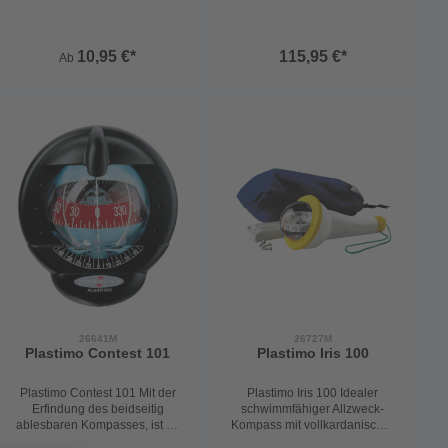
ganzen Know-How und der
industriellen Technologie von
Plastimo im Bereich der
10,95 €*
115,95 €*
Ab
Kompass-Herstellung.
Ausgestattet mit dem
Vibration-Absorber-System,
verfügt die Rose des Offshore
75 über eine
außergewöhnlich gute
Stabilität - und das unter allen
Navigationsbedingungen. Mit
integrierter 12 V Beleuchtung
und Einschubfach für
Kompensierungsmodul.
26641M
26727M
Plastimo Contest 101
Plastimo Iris 100
Plastimo Contest 101 Mit der
Plastimo Iris 100 Idealer
Erfindung des beidseitig
schwimmfähiger Allzweck-
ablesbaren Kompasses, ist es
Kompass mit vollkardanischer
möglich den Kurs sowohl von
Aufhängung der Rose- und