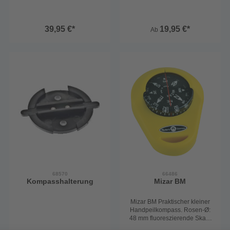
erstaunlich attraktiven Preis.
Mit der verstellbaren
Halterung ist zudem eine
39,95 €*
19,95 €*
Ab
Montage auch auf schrägem
Untergrund möglich. Rosen-
Ø: 65 mm 5° Skalierung
entspiegelte Kugel
68570
66486
Kompasshalterung
Mizar BM
Mizar BM Praktischer kleiner
Handpeilkompass. Rosen-Ø:
48 mm fluoreszierende Skala
10° Einteilung robustes