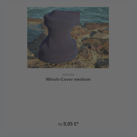
68643M
Winch-Cover medium
9,95 €*
Ab