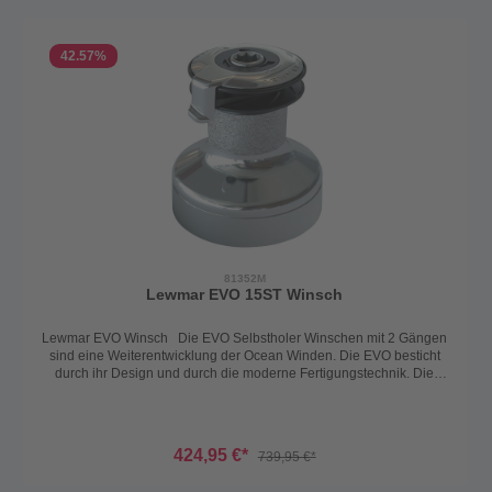
42.57
%
81352M
Lewmar EVO 15ST Winsch
Lewmar EVO Winsch Die EVO Selbstholer Winschen mit 2 Gängen
sind eine Weiterentwicklung der Ocean Winden. Die EVO besticht
durch ihr Design und durch die moderne Fertigungstechnik. Die
Wartung ist kein großer Aufwand mehr, dank der Konstruktion ist
diese werkzeuglos möglich. Oft ist die Drehrichtung eine Frage ,
besonders wenn man schnell dicht nehmen will - das ist mit dem
Pfeilindikator perfekt gelöst.Die Leinen haben auch meistens
424,95 €*
739,95 €*
unterschiedliche Materialien und Durchmesser - die Lewmar EVO
passt sich automatisch an und ermöglicht dadurch ein absolut