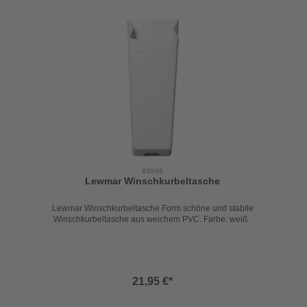
sicheres Arbeiten an Bord. Je nach Modell kann die Evo auch
einfach elektrisch umgerüstet werden.Die Lewmar EVO Winsch ist
für Schiffe ab 6,5m perfekt geeignet. Auf Anfrage auch in anderen
Größen erhältlich.Farbe : Silber oder Schwarz
69566
Lewmar Winschkurbeltasche
Lewmar Winschkurbeltasche Form schöne und stabile
Winschkurbeltasche aus weichem PVC. Farbe: weiß
21,95 €*