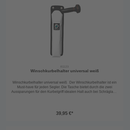
Das Model wurde dafür aus speziellem Netzstoff gefertigt.
Technische Daten: Länge 350mm Breite
100mm Höhe
70mm Die Winschkurbel ist nicht enthalten!
81123
Winschkurbelhalter universal weiß
Winschkurbelhalter universal weiß Der Winschkurbelhalter ist ein
Must-have für jeden Segler. Die Tasche bietet durch die zwei
Aussparungen für den Kurbelgriff idealen Halt auch bei Schräglage.
Das Verstauen oder Entnehmen wir dabei jedoch nicht behindert.
Die besonderen Befestigungspunkte von Outils Oceans können
entweder verklebt oder verschraubt werden. Wenn die Haltepunkte
einmal montiert sind, kann man die Kurbeltasche jederzeit wieder
39,95 €*
problemlos entfernen oder einhängen. Technische Daten:
Länge 350mm Breite
100mm Höhe
70mm Die Winschkurbel ist nicht enthalten!