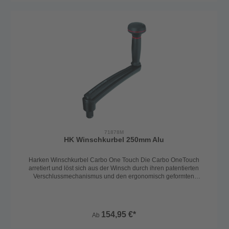
Zusammenbau
71878M
HK Winschkurbel 250mm Alu
Harken Winschkurbel Carbo One Touch Die Carbo OneTouch
arretiert und löst sich aus der Winsch durch ihren patentierten
Verschlussmechanismus und den ergonomisch geformten
Auslösegriff. Sie benötigen nur eine Hand, um die Winschkurbel zu
arretieren oder zu lösen - drücken Sie mit ihrer Handfläche
irgendwo auf den Auslösegriff, um den Mechanismus zu betätigen.
Zum sicheren Arretieren lassen Sie den Auslöser los.
154,95 €*
Ab