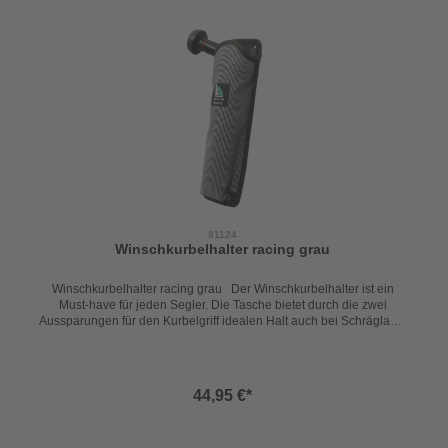
81124
Winschkurbelhalter racing grau
Winschkurbelhalter racing grau Der Winschkurbelhalter ist ein
Must-have für jeden Segler. Die Tasche bietet durch die zwei
Aussparungen für den Kurbelgriff idealen Halt auch bei Schräglage.
Das Verstauen oder Entnehmen wir dabei jedoch nicht behindert.
Die besonderen Befestigungspunkte von Outils Oceans können
entweder verklebt oder verschraubt werden. Wenn die Haltepunkte
einmal montiert sind, kann man die Kurbeltasche jederzeit wieder
44,95 €*
problemlos entfernen oder einhängen. Das Racing Model der Outils
Oceans Flaschenhalter Serie zeichnet sich durch ein 20%
geringeres Gewicht aus im Vergleich zur universellen Halterung.