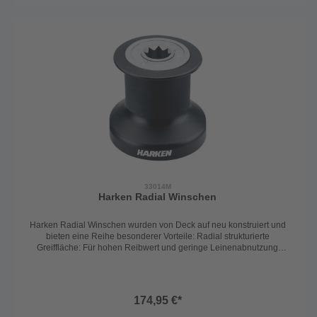
33014M
Harken Radial Winschen
Harken Radial Winschen wurden von Deck auf neu konstruiert und
bieten eine Reihe besonderer Vorteile: Radial strukturierte
Greiffläche: Für hohen Reibwert und geringe Leinenabnutzung
Patentierte Schotführung: verhindert Überläufer und ermöglicht
kontrolliertes Fieren Integrierter Abstreifer: verhindert das
Einklemmen von Leine, Kleidung oder Fingern Power-Grip Backen:
gefederte Teller mit hoher Haltekraft Hochfeste Wekstoffe: Gute Lauf-
174,95 €*
und Verschleiß-Eigenschaften mit verlängerten Wartungsintervallen
Snap-fit Bauweise: Für einfachere Wartung und fehlerfreien