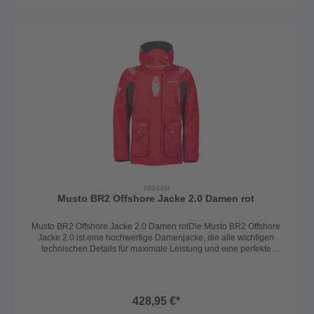
für einen bekannten Abperleffekt, damit das Material nicht
durchnässt und seine Atmungsaktivität behältFleece-gefütterte
Taschen für zusätzlichen Komfort und Wärme2-Wege YKK
Reißverschluss für einfaches An- und Ausziehen sowie zusätzliche
BelüftungMulti-Tool Tasche für die sichere Aufbewahrung von
Werkzeugen oder anderen wichtigen GegenständenAufgesetzte
Taschen für zusätzlichen StauraumAbriebfeste Sitz- und
Knieverstärkungen für erhöhte Strapazierfähigkeit und
SchutzVerstellbare Manschetten für eine individuelle Passform und
zusätzlichen Schutz vor den ElementenInsgesamt ist die Musto BR2
Offshore Hose 2.0 die perfekte Wahl für Seglerinnen, die Wert auf
höchste Qualität, Funktionalität und Komfort legen, egal bei
welchem Wetter.Material: 100% Polyamid mit Polyurethan
MembranFarbe: schwarzGröße: 8, 10, 12, 14, 16 (XS-XL)
70244M
Musto BR2 Offshore Jacke 2.0 Damen rot
Musto BR2 Offshore Jacke 2.0 Damen rotDie Musto BR2 Offshore
Jacke 2.0 ist eine hochwertige Damenjacke, die alle wichtigen
technischen Details für maximale Leistung und eine perfekte
Passform bietet. Das atmungsaktive 2-Lagen-Material gewährleistet
Trockenheit und Tragekomfort bei verschiedenen
Wetterbedingungen.Insgesamt ist die Musto BR2 Offshore Jacke 2.0
eine erstklassige Wahl für Seglerinnen, die Wert auf höchste
428,95 €*
Qualität, Funktionalität und Komfort legen, egal bei welchem