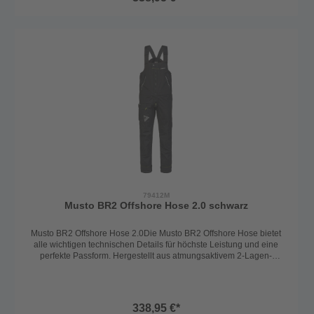
für einen bekannten Abperleffekt, damit das Material nicht
durchnässt und seine Atmungsaktivität behältFleece-gefütterte
Taschen für zusätzlichen Komfort und Wärme2-Wege YKK
Reißverschluss für einfaches An- und Ausziehen sowie zusätzliche
BelüftungMulti-Tool Tasche für die sichere Aufbewahrung von
Werkzeugen oder anderen wichtigen GegenständenAufgesetzte
Taschen für zusätzlichen StauraumAbriebfeste Sitz- und
Knieverstärkungen für erhöhte Strapazierfähigkeit und
SchutzVerstellbare Manschetten für eine individuelle Passform und
zusätzlichen Schutz vor den ElementenInsgesamt ist die Musto BR2
Offshore Hose 2.0 die perfekte Wahl für Segler, die Wert auf höchste
Qualität, Funktionalität und Komfort legen, egal bei welchem
Wetter.Material: 100% Polyamid mit Polyurethan MembranFarbe:
navyGröße: S-XXL
79412M
Musto BR2 Offshore Hose 2.0 schwarz
Musto BR2 Offshore Hose 2.0Die Musto BR2 Offshore Hose bietet
alle wichtigen technischen Details für höchste Leistung und eine
perfekte Passform. Hergestellt aus atmungsaktivem 2-Lagen-
Material, gewährleistet sie Trockenheit und Tragekomfort in allen
Wetterbedingungen.Technische Details:Atmungsaktives 2-Lagen-
Material für Trockenheit und TragekomfortBeschichtetes hydrophiles
2-Lagenmaterial, das wasserdicht und atmungsaktiv istDWR-Finish
338,95 €*
für einen bekannten Abperleffekt, damit das Material nicht