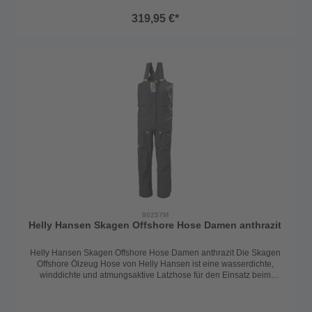
dem hochwertigen Helly Tech Performance Material gefertigt. Der
319,95 €*
verstärkten Knie- und Gesäßbereich macht das Tragen der Hose an
Bord angenehmer und bietet zusätzlichen Schutz. Durch die
verstellbaren Träger und den Klettverschluss an den Beinen lässt
sich die Ölzeughose gut an die Körpergröße anpassen. Auch die
verstellbaren Klettverschlüsse an der Taillie bieten zusätzlich eine
optimale Passform und angenehme Bewegungsfreiheit beim
Segeln. Technische Details: wasserdicht, winddicht und
atmungsaktiv Frontreißverschluss mit Schleuse und Windleiste
Solas-Reflektor auf der Brust Brusttasche & wasserdichte
Oberschenkeltasche verstärkter Knie und Gesäßbereich
Klettverschluss am Bein aufgesetzte, wassergeschützte
Oberschenkeltasche elastische und verstellbare Träger verstellbarer
Klettverschluss an der Taillie Helly Tech Performance Material
Material: 100% Polyamid Farbe: anthrazit
80257M
Helly Hansen Skagen Offshore Hose Damen anthrazit
Helly Hansen Skagen Offshore Hose Damen anthrazit Die Skagen
Offshore Ölzeug Hose von Helly Hansen ist eine wasserdichte,
winddichte und atmungsaktive Latzhose für den Einsatz beim
Offshore- und Küstensegeln. Robust und strapazierfähig, mit allen
technischen Details ausgestattet ist diese Salopette ein optimaler
Begleiter auch bei rauerem Wetter an Bord. Die Regenhose ist aus