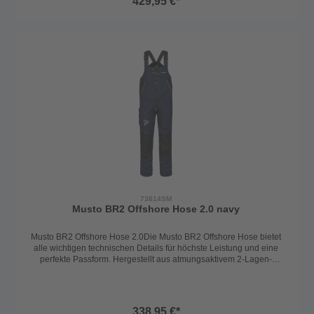
429,95 €*
Wahl für Segler, die auch bei widrigen Bedingungen trocken und
geschütz bleiben möchten.Technische Details: 2-Lagen Helly Tech
Performance MaterialDoppelte, verstellbare ArmabschlüsseSolas-
Reflektoren für erhöhte Sichtbarkeit bei schlechten
LichtverhältnissenHoher fleecegefütterter Kragen für zusätzlichen
Komfort und SchutzSignalfarbene und verstellbare
KapuzeSaumkordelzug für zusätzlichen Schutz vor den
ElementenAufgesetzte, wasserdichte Cargotaschen für ausreichend
StauraumFrontreißverschluss mit Wind- und
WasserschutzleisteFleecegefütterte seitliche Einschubtaschen für
zusätzlichen KomfortBrusttaschen für die sichere Aufbewahrung
wichtiger GegenständeVorgeformte Ärmel für optimale Passform
und BewegungsfreiheitPraktische Aufhängeschlaufe am
RückenAngenehm leichtes und schnelltrocknendes Innenfutter für
zusätzlichen KomfortMaterial: 100% PolyamideFarbe: rot
73814SM
Musto BR2 Offshore Hose 2.0 navy
Musto BR2 Offshore Hose 2.0Die Musto BR2 Offshore Hose bietet
alle wichtigen technischen Details für höchste Leistung und eine
perfekte Passform. Hergestellt aus atmungsaktivem 2-Lagen-
Material, gewährleistet sie Trockenheit und Tragekomfort in allen
Wetterbedingungen.Technische Details:Atmungsaktives 2-Lagen-
Material für Trockenheit und TragekomfortBeschichtetes hydrophiles
2-Lagenmaterial, das wasserdicht und atmungsaktiv istDWR-Finish
338,95 €*