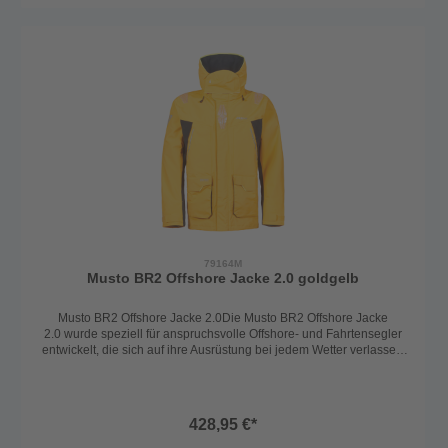
Wetter.Technische Details:Atmungsaktives 2-Lagen-Material für
Trockenheit und TragekomfortBeschichtetes hydrophiles 2-
Lagenmaterial, das wasserdicht und atmungsaktiv istDWR-Finish für
einen bekannten Abperleffekt, damit das Material nicht durchnässt
und seine Atmungsaktivität behältVerstaubare fluoreszierende
Kapuze für verbesserte Sichtbarkeit bei BedarfFleece-gefütterter
Kragen für zusätzlichen Komfort und Wärme2-Wege YKK
Reißverschluss mit doppelter Sturmklappe für maximalen
WetterschutzFleece-gefütterte Taschen für warme Hände und
zusätzlichen KomfortGroße aufgesetzte, wasserdicht verschlossene
Taschen für die sichere Aufbewahrung von
GegenständenVerstellbare Doppelmanschetten für eine individuelle
Passform und zusätzlichen Schutz vor den ElementenLeicht
taillierter DamenschnittMaterial: 100% Polyamid mit Polyurethan
MembranFarbe: rotGröße: XS-XL
79164M
Musto BR2 Offshore Jacke 2.0 goldgelb
Musto BR2 Offshore Jacke 2.0Die Musto BR2 Offshore Jacke
2.0 wurde speziell für anspruchsvolle Offshore- und Fahrtensegler
entwickelt, die sich auf ihre Ausrüstung bei jedem Wetter verlassen
müssen. Das robuste Polyamidgewebe in Kombination mit einer
hochwertigen Polyurethan-Membran macht die Jacke wasserdicht,
abriebfest und zugleich atmungsaktiv – ideal für lange Törns, raue
Bedingungen und dauerhafte Nässe.Dank des DWR-Finish perlt
428,95 €*
Wasser zuverlässig an der Oberfläche ab, sodass das Material nicht
durchnässt und seine Atmungsaktivität behält. Die Jacke überzeugt