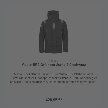
durch eine hochwertige Verarbeitung, durchdachte Details und
maximale Funktionalität für den sicheren Einsatz auf See.Material &
PerformanceAußenmaterial: 75% Polyamid, 25% PolyurethanFutter
Körper: 100% Polyester MeshFutter Ärmel: 100%
PolyesterWassersäule: 15.000 mmAtmungsaktivität: 7.000
g/m²AusstattungsmerkmaleVerstaubare, fluoreszierende Kapuze für
optimale SichtbarkeitHoch geschnittener, fleecegefütterter
Kragen für Wärme und Komfort2-Wege YKK®
Frontreißverschluss mit doppelter SturmflappeFleecegefütterte
HandwärmertaschenGroße, wasserdicht verschlossene
CargotaschenVerstellbare Doppelmanschetten für zuverlässigen
Schutz vor eindringendem Wasser
73807M
Musto BR2 Offshore Jacke 2.0 schwarz
Musto BR2 Offshore Jacke 2.0Die Musto BR2 Offshore Jacke
2.0 wurde speziell für anspruchsvolle Offshore- und Fahrtensegler
entwickelt, die sich auf ihre Ausrüstung bei jedem Wetter verlassen
müssen. Das robuste Polyamidgewebe in Kombination mit einer
hochwertigen Polyurethan-Membran macht die Jacke wasserdicht,
abriebfest und zugleich atmungsaktiv – ideal für lange Törns, raue
Bedingungen und dauerhafte Nässe.Dank des DWR-Finish perlt
428,95 €*
Wasser zuverlässig an der Oberfläche ab, sodass das Material nicht
durchnässt und seine Atmungsaktivität behält. Die Jacke überzeugt