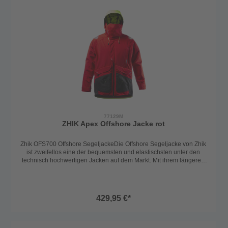
verstellbar und im Kragen verstaubar Kragen mit Kordelzug
anpassbar Gesichtschutzlasche Reflektoren an den Schultern und
an den Armen doppeltes Bündchen an den Armabschlüssen
Frontreissverschluss mit dichter Wasserleiste 2 wasserdichte,
aufgesetzte Taschen 2 seitlilche, fleecegefütterte Einschubtaschen
mit Klettverschluss Material: Shell: 100% Nylon, Membran: 100%
Polyurethane, Lining: 100% Farbe: anthrazit
77129M
ZHIK Apex Offshore Jacke rot
Zhik OFS700 Offshore SegeljackeDie Offshore Segeljacke von Zhik
ist zweifellos eine der bequemsten und elastischsten unter den
technisch hochwertigen Jacken auf dem Markt. Mit ihrem längeren
Schnitt und dem hoch wasserdichten, atmungsaktiven und
winddichten 2-Lagen-Material, dem Apex-Material, bietet sie einen
hervorragenden Schutz vor den Elementen, selbst unter den
widrigsten Bedingungen auf hoher See oder während Regatten.Die
429,95 €*
DWR-Beschichtung verstärkt die Wasserbeständigkeit der Jacke
zusätzlich, und ihr Design und ihre Konstruktion machen sie zu
einer idealen Wahl für Offshore- und Regattasegler, die sich auf
höchstem Niveau bewegen.Technische Details:Einen hohen