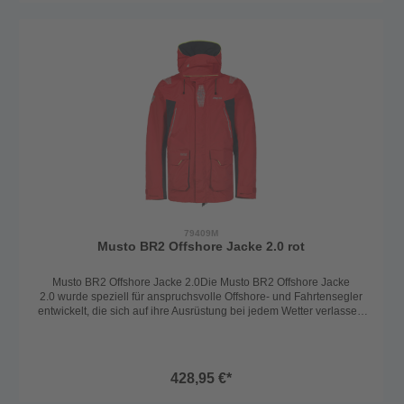
durch eine hochwertige Verarbeitung, durchdachte Details und
maximale Funktionalität für den sicheren Einsatz auf See.Material &
PerformanceAußenmaterial: 75% Polyamid, 25% PolyurethanFutter
Körper: 100% Polyester MeshFutter Ärmel: 100%
PolyesterWassersäule: 15.000 mmAtmungsaktivität: 7.000
g/m²AusstattungsmerkmaleVerstaubare, fluoreszierende Kapuze für
optimale SichtbarkeitHoch geschnittener, fleecegefütterter
Kragen für Wärme und Komfort2-Wege YKK®
Frontreißverschluss mit doppelter SturmflappeFleecegefütterte
HandwärmertaschenGroße, wasserdicht verschlossene
CargotaschenVerstellbare Doppelmanschetten für zuverlässigen
Schutz vor eindringendem Wasser
79409M
Musto BR2 Offshore Jacke 2.0 rot
Musto BR2 Offshore Jacke 2.0Die Musto BR2 Offshore Jacke
2.0 wurde speziell für anspruchsvolle Offshore- und Fahrtensegler
entwickelt, die sich auf ihre Ausrüstung bei jedem Wetter verlassen
müssen. Das robuste Polyamidgewebe in Kombination mit einer
hochwertigen Polyurethan-Membran macht die Jacke wasserdicht,
abriebfest und zugleich atmungsaktiv – ideal für lange Törns, raue
Bedingungen und dauerhafte Nässe.Dank des DWR-Finish perlt
428,95 €*
Wasser zuverlässig an der Oberfläche ab, sodass das Material nicht
durchnässt und seine Atmungsaktivität behält. Die Jacke überzeugt