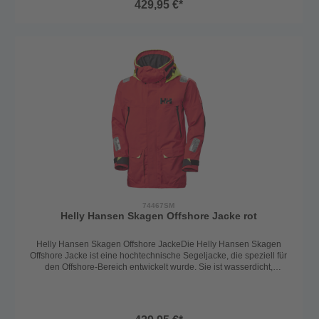
429,95 €*
perfekte Wahl für Segler, die auch bei widrigen Bedingungen
trocken und geschützt bleiben möchten.Technische Details:2-Lagen
Helly Tech Performance MaterialDoppelte, verstellbare
ArmabschlüsseSolas-Reflektoren für erhöhte Sichtbarkeit bei
schlechten LichtverhältnissenHoher fleecegefütterter Kragen für
zusätzlichen Komfort und SchutzSignalfarbene und verstellbare
KapuzeSaumkordelzug für zusätzlichen Schutz vor den
ElementenAufgesetzte, wasserdichte Cargotaschen für ausreichend
StauraumFrontreißverschluss mit Wind- und
WasserschutzleisteFleecegefütterte seitliche Einschubtaschen für
zusätzlichen KomfortBrusttaschen für die sichere Aufbewahrung
wichtiger GegenständeVorgeformte Ärmel für optimale Passform
und BewegungsfreiheitPraktische Aufhängeschlaufe am
RückenAngenehm leichtes und schnelltrocknendes Innenfutter für
zusätzlichen KomfortMaterial: 100% PolyamideFarbe: navyGrößen:
S-XXL
74467SM
Helly Hansen Skagen Offshore Jacke rot
Helly Hansen Skagen Offshore JackeDie Helly Hansen Skagen
Offshore Jacke ist eine hochtechnische Segeljacke, die speziell für
den Offshore-Bereich entwickelt wurde. Sie ist wasserdicht,
winddicht und atmungsaktiv, was sie ideal für anspruchsvolle
Segelbedingungen macht. Das 2-Lagen Helly Tech Performance
Material mit DWR Finish ist leicht und dennoch äußerst robust.
Insgesamt ist die Helly Hansen Skagen Offshore Jacke die perfekte