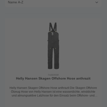
74469SM
Helly Hansen Skagen Offshore Hose anthrazit
Helly Hansen Skagen Offshore Hose anthrazit Die Skagen Offshore
Ölzeug Hose von Helly Hansen ist eine wasserdichte, winddichte
und atmungsaktive Latzhose für den Einsatz beim Offshore- und
Küstensegeln. Robust und strapazierfähig, mit allen technischen
Details ausgestattet ist diese wasserdichte Hose ein optimaler
Begleiter auch bei rauerem Wetter an Bord. Die Regenhose ist aus