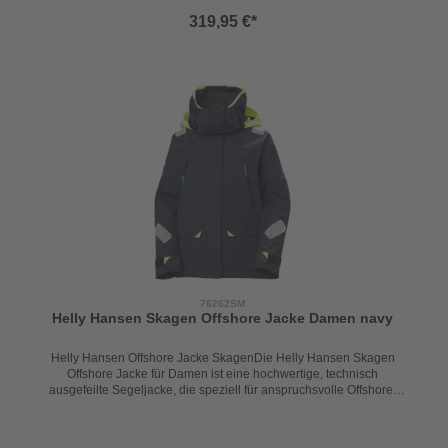
dem hochwertigen Helly Tech Performance Material gefertigt. Der
319,95 €*
verstärkten Knie- und Gesäßbereich macht das Tragen der Hose an
Bord angenehmer und bietet zusätzlichen Schutz. Durch die
verstellbaren Träger und den Klettverschluss an den Beinen lässt
sich die Ölzeughose gut an die Körpergröße anpassen. Auch die
verstellbaren Klettverschlüsse an der Taillie bieten zusätzlich eine
optimale Passform und angenehme Bewegungsfreiheit beim
Segeln. Technische Details: wasserdicht, winddicht und
atmungsaktiv Frontreißverschluss mit Schleuse und Windleiste
Solas-Reflektor auf der Brust Brusttasche & wasserdichte
Oberschenkeltasche verstärkter Knie und Gesäßbereich
Klettverschluss am Bein aufgesetzte, wassergeschützte
Oberschenkeltasche elastische und verstellbare Träger verstellbarer
Klettverschluss an der Taillie Helly Tech Performance Material
Material: 100% Polyamid Farbe: anthrazit
76262SM
Helly Hansen Skagen Offshore Jacke Damen navy
Helly Hansen Offshore Jacke SkagenDie Helly Hansen Skagen
Offshore Jacke für Damen ist eine hochwertige, technisch
ausgefeilte Segeljacke, die speziell für anspruchsvolle Offshore-
Bedingungen entwickelt wurde. Der feminine, leicht taillierte Schnitt
sorgt für eine optimale Passform, während das robuste 2-Lagen
Helly Tech® Performance Material mit DWR-Imprägnierung