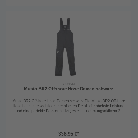
durchnässt und seine Atmungsaktivität behältFleece-gefütterte
Taschen für zusätzlichen Komfort und Wärme2-Wege YKK
Reißverschluss für einfaches An- und Ausziehen sowie zusätzliche
BelüftungMulti-Tool Tasche für die sichere Aufbewahrung von
Werkzeugen oder anderen wichtigen GegenständenAufgesetzte
Taschen für zusätzlichen StauraumAbriebfeste Sitz- und
Knieverstärkungen für erhöhte Strapazierfähigkeit und
SchutzVerstellbare Manschetten für eine individuelle Passform und
zusätzlichen Schutz vor den ElementenInsgesamt ist die Musto BR2
Offshore Hose 2.0 die perfekte Wahl für Segler, die Wert auf höchste
Qualität, Funktionalität und Komfort legen, egal bei welchem
Wetter.Material: 100% Polyamid mit Polyurethan MembranFarbe:
schwarzGröße: S-XXL
73815M
Musto BR2 Offshore Hose Damen schwarz
Musto BR2 Offshore Hose Damen schwarz Die Musto BR2 Offshore
Hose bietet alle wichtigen technischen Details für höchste Leistung
und eine perfekte Passform. Hergestellt aus atmungsaktivem 2-
Lagen-Material, gewährleistet sie Trockenheit und Tragekomfort in
allen Wetterbedingungen. Super Passform für ambitionierte und
aktive Seglerinnen. Technische Details:Atmungsaktives 2-Lagen-
Material für Trockenheit und TragekomfortBeschichtetes hydrophiles
338,95 €*
2-Lagenmaterial, das wasserdicht und atmungsaktiv istDWR-Finish