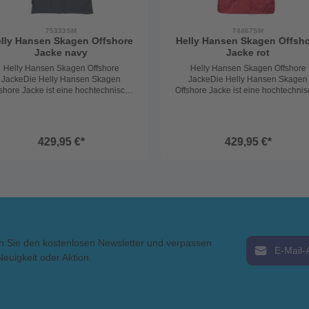
75333SM
74467SM
lly Hansen Skagen Offshore
Helly Hansen Skagen Offsh
Jacke navy
Jacke rot
Helly Hansen Skagen Offshore
Helly Hansen Skagen Offshore
JackeDie Helly Hansen Skagen
JackeDie Helly Hansen Skagen
shore Jacke ist eine hochtechnische
Offshore Jacke ist eine hochtechni
Segeljacke, die speziell für den
Segeljacke, die speziell für den
fshore-Bereich entwickelt wurde. Sie
Offshore-Bereich entwickelt wurde. 
ist wasserdicht, winddicht und
ist wasserdicht, winddicht und
atmungsaktiv, was sie ideal für
atmungsaktiv, was sie ideal für
429,95 €*
429,95 €*
nspruchsvolle Segelbedingungen
anspruchsvolle Segelbedingung
macht. Das 2-Lagen Helly Tech
macht. Das 2-Lagen Helly Tech
formance Material mit DWR Finish ist
Performance Material mit DWR Finish
leicht und dennoch äußerst
leicht und dennoch äußerst robust
bust.Insgesamt ist die Helly Hansen
Insgesamt ist die Helly Hansen Sk
kagen Offshore Jacke die perfekte
Offshore Jacke die perfekte Wahl f
hl für Segler, die auch bei widrigen
Segler, die auch bei widrigen
edingungen trocken und geschützt
Bedingungen trocken und geschü
eiben möchten.Technische Details:2-
bleiben möchten.Technische Details
E-Mail-Adress
n Sie den kostenlosen Newsletter und verpassen
Lagen Helly Tech Performance
Lagen Helly Tech Performance
MaterialDoppelte, verstellbare
MaterialDoppelte, verstellbare
Neuigkeit oder Aktion.
rmabschlüsseSolas-Reflektoren für
ArmabschlüsseSolas-Reflektoren f
Ich habe die
rhöhte Sichtbarkeit bei schlechten
erhöhte Sichtbarkeit bei schlecht
AGB
gelesen 
LichtverhältnissenHoher
LichtverhältnissenHoher
ecegefütterter Kragen für zusätzlichen
fleecegefütterter Kragen für zusätzli