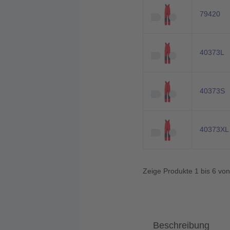
79420
40373L
40373S
40373XL
Zeige Produkte 1 bis 6 vo
Beschreibung