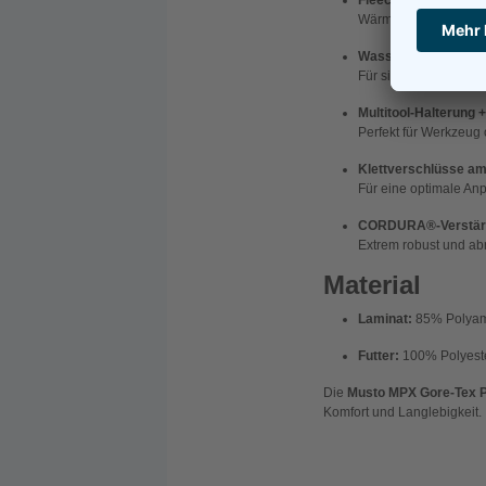
Fleecegefütterte Br
Wärmt die Hände und b
Wasserdichte Obers
Für sichere Aufbewah
Multitool-Halterung 
Perfekt für Werkzeug 
Klettverschlüsse a
Für eine optimale An
CORDURA®-Verstärk
Extrem robust und abri
Material
Laminat:
85% Polyam
Futter:
100% Polyest
Die
Musto MPX Gore-Tex P
Komfort und Langlebigkeit.