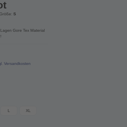
ot
nGröße:
S
-Lagen Gore Tex Material
!
gl. Versandkosten
L
XL