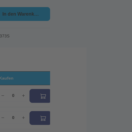
In den Warenkorb
373S
Kaufen