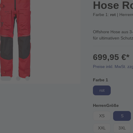
Hose R
Farbe 1:
rot
| Herre
Offshore Hose aus 3
für ultimativen Schutz
699,95 €*
Preise inkl. MwSt. zz
Farbe 1
rot
HerrenGröße
XS
S
XXL
3XL