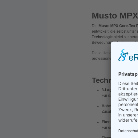
Musto MPX 
Die
Musto MPX Gore-Tex P
entwickelt, die selbst un
Technologie
bietet sie he
Bewegungsfreiheit ermöglic
Diese Hose hält selbst widr
professionelle Ausrüstung s
Technische D
3-Lagen Gore-Tex Pr
Für dauerhaft wasser
Hoher Latz
mit robus
Zusätzlicher Schutz v
Elastische, verstell
Für eine ergonomisch