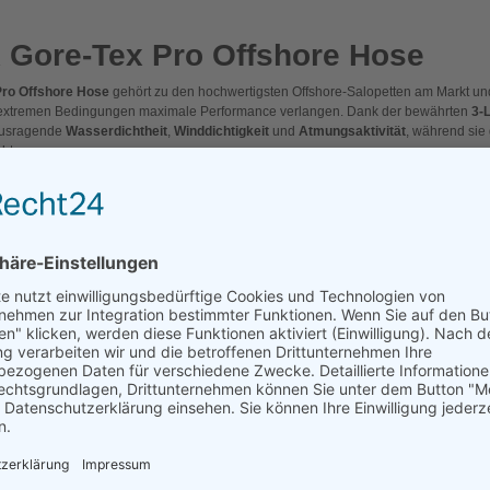
Gore-Tex Pro Offshore Hose
ro Offshore Hose
gehört zu den hochwertigsten Offshore-Salopetten am Markt un
ter extremen Bedingungen maximale Performance verlangen. Dank der bewährten
3-
rausragende
Wasserdichtheit
,
Winddichtigkeit
und
Atmungsaktivität
, während sie 
ht.
igstem Wetter stand – perfekt für harte Offshore-Schläge, lange Passagen und alle S
etzen.
etails & Ausstattung
o Technologie
dichten, winddichten und hoch atmungsaktiven Schutz.
tem
2-Wege-Frontreißverschluss
und innerer Schleuse
or Spritzwasser und Kälte.
bare Träger
e und individuelle Passform.