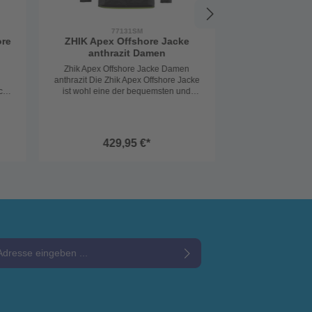
77131SM
ore
ZHIK Apex Offshore Jacke
anthrazit Damen
Zhik Apex Offshore Jacke Damen
anthrazit Die Zhik Apex Offshore Jacke
sche
ist wohl eine der bequemsten und
elastischeb Segeljacken unter den
Sie
technisch hochwertigen Jacken. Die
"sogenannte" Ölzeugjacke ist generell
länger geschnitten. Das hoch
429,95 €*
en
wasserdichte, atmungsaktive und
winddichte 2-Lagen Material garantiert
 ist
Trockenheit auch bei widrigen
.
Wetterbedingungen und härteste
agen
Einsätzen. Eine Jacke für den Offshore
ür
und Regattasegler mit allen technischen
Details. Eine hervorragende Jacke zum
tz
top Preis/Leistungsverhältnis!
: 2-
Technische Details: hoher Kragen mit
e*
Fleecefutter längerer Schnitt im
Rückenbereich mit Verstärkung
ür
verstellbare, signalfarbene Kapuze mit
Datenschutzbestimmungen
zur Kenntnis genommen und die
en
Reflektor Kapuze ist 3-fach verstellbar
und bin mit ihnen einverstanden.
und im Kragen verstaubar Kragen mit
chen
Kordelzug anpassbar