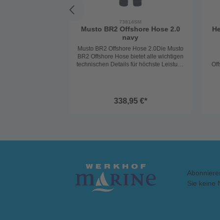
73814SM
Musto BR2 Offshore Hose 2.0
He
navy
Musto BR2 Offshore Hose 2.0Die Musto
BR2 Offshore Hose bietet alle wichtigen
technischen Details für höchste Leistung
Off
und eine perfekte Passform. Hergestellt
aus atmungsaktivem 2-Lagen-Material,
Of
gewährleistet sie Trockenheit und
Tragekomfort in allen
338,95 €*
Wetterbedingungen.Technische
a
Details:Atmungsaktives 2-Lagen-
Material für Trockenheit und
Per
TragekomfortBeschichtetes hydrophiles
2-Lagenmaterial, das wasserdicht und
ro
atmungsaktiv istDWR-Finish für einen
S
bekannten Abperleffekt, damit das
Wa
Material nicht durchnässt und seine
B
Atmungsaktivität behältFleece-gefütterte
bl
Abonniere
Taschen für zusätzlichen Komfort und
Wärme2-Wege YKK Reißverschluss für
Sie keine 
einfaches An- und Ausziehen sowie
A
zusätzliche BelüftungMulti-Tool Tasche
e
für die sichere Aufbewahrung von
Werkzeugen oder anderen wichtigen
fle