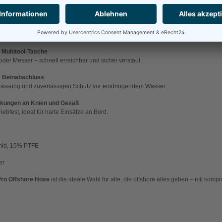
usttasche
ietet Komfort in kalten Situationen.
chenkeltasche
rung wichtiger Gegenstände.
+ Multitool-Tasche
oder Messer – schnell erreichbar und sicher verstaut.
m Beinabschluss
passung und zuverlässigen Schutz vor eindringendem Wasser.
ungen an Knien und Gesäß
ebfest, ideal für harte Einsätze an Bord.
id, 15% PTFE
er
ro Offshore Hose
ist die ideale Wahl für alle, die offshore alles geben – mit kompr