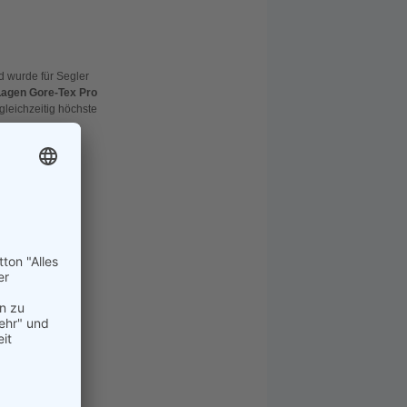
d wurde für Segler
Lagen Gore-Tex Pro
gleichzeitig höchste
egler, die auf