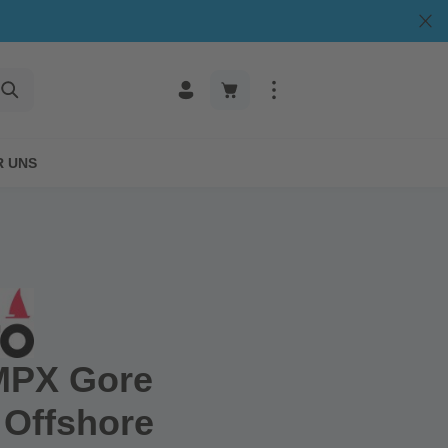
R UNS
MPX Gore
 Offshore