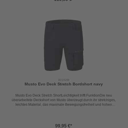
Reißverschluss bieten ausreichend Platz für wichtige
Utensilien.Dank des integrierten UV-Schutzes 50+ bist du auch an
sonnigen Tagen optimal geschützt.Die Musto Evo Deck Stretch
Hose – funktional, bequem und unverzichtbar für aktive Seglerinnen
und Segler.Farbe: navy
82202M
Musto Evo Deck Stretch Bordshort navy
Musto Evo Deck Stretch ShortLeichtigkeit trifft FunktionDie neu
überarbeitete Deckshort von Musto überzeugt durch ihr stretchiges,
leichtes Material, das maximale Bewegungsfreiheit und hohen
Tragekomfort bietet – egal ob an Bord oder an Land.Der Bund ist
mit Reißverschluss, Knopf und Gürtelschlaufen ausgestattet und
sorgt so für eine sichere und individuelle Passform. Zwei seitliche
Taschen sowie eine praktische Oberschenkeltasche mit
99,95 €*
Reißverschluss bieten ausreichend Platz für wichtige