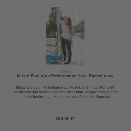
Bewegungsfreiheit – egal ob bei Hitze, Nässe oder Kälte. Der höher
geschnittene Rückenbereich hält den unteren Rücken trocken und
warm, während der dünne Fleece-Innenbund zusätzlichen
Tragekomfort bietet.🔹 Praktisch & funktionalReißverschluss und
Druckknopfverschluss mit Gürtelschlaufen für perfekte
PassformZwei seitliche Einschubtaschen und eine
Oberschenkeltasche mit ReißverschlussUV-Schutz 50+ für
zuverlässigen Schutz vor SonnenstrahlenDie Musto Evolution
Performance Stretch Short ist eine echte Allroundshort für den
Dauereinsatz an Bord – strapazierfähig, bequem und
funktional.Farbe: Schwarz
76383M
Musto Evolution Performance Hose Damen navy
Musto Evolution Performance 2.0 Hose Damen navy Komplett
überarbeitet und modisch und neu im Schnitt! Strapazierfähig durch
absolut hochwertige Materialien und Schoeller-Keprotec
Verstärkungen am Gesäß und an den Knien. Die Bewegungsfreiheit
garantiert das leicht und angenehm zu tragende Stretchmaterial. Die
perfekte Hose mit UV-Schutz für den Bordeinsatz egal ob bei Kälte,
Nässe oder Hitze eine absolut hochtechnische Allroundhose für den
194,95 €*
ständigen Gebrauch. 94% Polyamid 6% Elastan. Lieferbar in 2
Längen. Regular oder Long. Bitte bei Bestellung angeben. Farbe:
navy