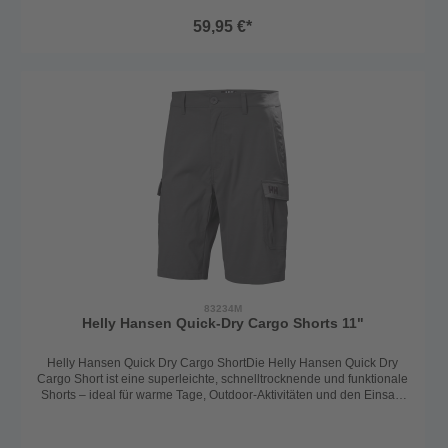
außerhalb des Wassers. Für zusätzlichen Komfort verfügt die
59,95 €*
Boardshort über einen verstellbaren Tunnelzug im Bund,
eine sichere Gesäßtasche mit Reißverschluss sowie Mesh-
Ventilation auf der Innenseite für optimale
Belüftung.Ausstattungsmerkmale:Leichtes und atmungsaktives
StretchmaterialSchnelltrocknende TechnologieVerstellbarer
Tunnelzug im BundReißverschlusstasche hinten für sichere
AufbewahrungMesh-Ventilationszonen innen für bessere
LuftzirkulationPerfekt für Segeln, Wassersport und
FreizeitMaterial: 78% Polyester/14% Polyamide/8%
ElastaneFarbe: navyGrößen: S-XXL
83234M
Helly Hansen Quick-Dry Cargo Shorts 11"
Helly Hansen Quick Dry Cargo ShortDie Helly Hansen Quick Dry
Cargo Short ist eine superleichte, schnelltrocknende und funktionale
Shorts – ideal für warme Tage, Outdoor-Aktivitäten und den Einsatz
an Bord. Durch das Stretchmaterial garantiert die Short optimale
Bewegungsfreiheit. Features:Leichtes, schnell trocknendes Material
für maximalen KomfortBund mit Knopf, YKK-