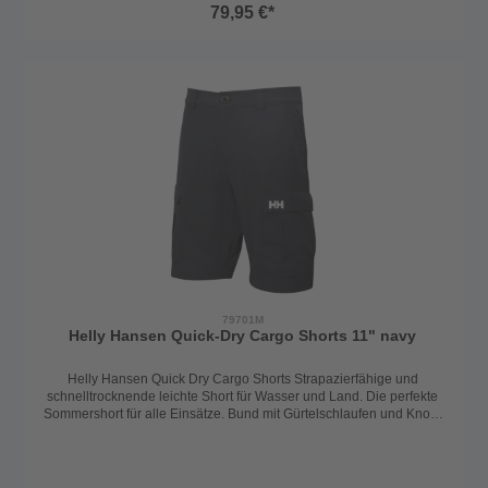
Elasthan
79,95 €*
79701M
Helly Hansen Quick-Dry Cargo Shorts 11" navy
Helly Hansen Quick Dry Cargo Shorts Strapazierfähige und
schnelltrocknende leichte Short für Wasser und Land. Die perfekte
Sommershort für alle Einsätze. Bund mit Gürtelschlaufen und Knopf
mit Reißverschluss. Seitliche Einschubtaschen und Cargotaschen
mit Druckknöpfen an den Oberschenkeln. Gesäßtasche mit
Reißverschluss. LSF 40+ Farbe: navy 92% Polyamid / 8% Elasthan