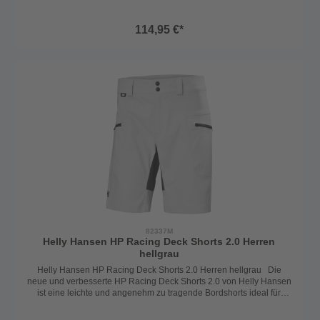
wasserabweisende DWR Beschichtung und der integrierte UV 50+
sind noch weitere Pluspunkte. Vorgeformte und verstärkte
114,95 €*
Gesäßpartie machen diese Short zu einer perfekten Bord- und
Funktionsshort. Bund ist verstellbar und kann leicht angepasst
werden. Ob an Bord oder auch zum Wandern, die Helly Hansen
Racing Short ist immer perfekt einsetzbar. Technische
Details: robustes und strapazfähiges Material dehnbar durch
Stretcheinsätze Nylon Oxford Verstärkung am
Gesäß Frontreißverschluss mit Druckknöpfen 2 Cargotaschen mit
Zip Verstellbarer Bund mit Gürtelschlaufen UV Schutz 50+ Material:
94% Polyamide / 6% Elastane Farbe: navy
82337M
Helly Hansen HP Racing Deck Shorts 2.0 Herren
hellgrau
Helly Hansen HP Racing Deck Shorts 2.0 Herren hellgrau Die
neue und verbesserte HP Racing Deck Shorts 2.0 von Helly Hansen
ist eine leichte und angenehm zu tragende Bordshorts ideal für
deinen nächsten Segeltörn. Der strapazierfähige und
schnelltrocknende Stoff macht die Segelhose an Bord zu einem