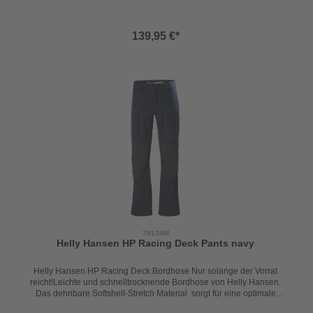
Stoff macht die Segelhose an Bord zu einem Must-have. Auch im
Alltag punktet die Hose bei sportlichen Einsätzen. Zusätzlichen
Schutz und Tragekomfort beim Arbeiten an Bord bietet das
139,95 €*
verstärkte Material an den Knien und am Gesäß. Der UPF
Sonnenschutzfaktor 50+ schützt zudem zuverlässig gegen die
Sonne. Ausstattungsmerkmale: - Verstärkung an den Knien und am
Gesäß - 2 Cargotaschen mit Zip - Gürtelschlaufen - UPF
Sonnenschutzfaktor 50+ - D-Ring für Kill Cord Technische Daten:
Material 1 94% Polyamide Material 2
6% Elastane Material 3
100% Polyamide Passform Regular
Farbe navy
Größe 30 - 38
78134M
Helly Hansen HP Racing Deck Pants navy
Helly Hansen HP Racing Deck Bordhose Nur solange der Vorrat
reicht!Leichte und schnelltrocknende Bordhose von Helly Hansen.
Das dehnbare Softshell-Stretch Material sorgt für eine optimale
Bewegungsfreiheit an Bord und bei allen sportlichen Einsätzen.