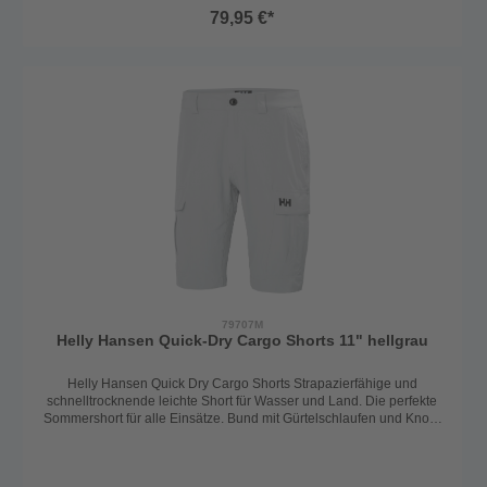
Reißverschluss und Gürtelschlaufen2 seitliche Einschubtaschen2
79,95 €*
Oberschenkeltaschen mit Knöpfen für sicheren Stauraum1
GesäßtascheRobust, praktisch und bequem – die perfekte
Cargoshorts für aktive Tage.UPV 50+Material:Shell: 92% Polyamide
(Recycled), 8% ElastaneLining: 100% Polyester
(recycled)Farbe: navy
79707M
Helly Hansen Quick-Dry Cargo Shorts 11" hellgrau
Helly Hansen Quick Dry Cargo Shorts Strapazierfähige und
schnelltrocknende leichte Short für Wasser und Land. Die perfekte
Sommershort für alle Einsätze. Bund mit Gürtelschlaufen und Knopf
mit Reißverschluss. Seitliche Einschubtaschen und Cargotaschen
mit Druckknöpfen an den Oberschenkeln. Gesäßtasche mit
Reißverschluss. LSF 40+ Farbe: hellgrau 92% Polyamid / 8%