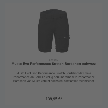
schnelltrocknende Stretchmaterial sorgt für uneingeschränkte
Bewegungsfreiheit – egal ob bei Hitze, Nässe oder Kälte. Der höher
geschnittene Rückenbereich hält den unteren Rücken trocken und
warm, während der dünne Fleece-Innenbund zusätzlichen
Tragekomfort bietet.🔹 Praktisch & funktionalReißverschluss und
Druckknopfverschluss mit Gürtelschlaufen für perfekte
PassformZwei seitliche Einschubtaschen und eine
Oberschenkeltasche mit ReißverschlussUV-Schutz 50+ für
zuverlässigen Schutz vor SonnenstrahlenDie Musto Evolution
Performance Stretch Short ist eine echte Allroundshort für den
Dauereinsatz an Bord – strapazierfähig, bequem und
funktional.Farbe: Platinum
82190M
Musto Evo Performance Stretch Bordshort schwarz
Musto Evolution Performance Stretch BordshortMaximale
Performance an BordDie völlig neu überarbeitete Performance
Bordshort von Musto vereint höchsten Komfort mit technischer
Raffinesse. Gefertigt aus hochwertigen, langlebigen Materialien, ist
sie der ideale Begleiter für Seglerinnen und Segler, die keine
Kompromisse eingehen.🔹 Robust & schützendDank
der Schoeller®-Keprotec Verstärkungen an Gesäß und Knien ist die
139,95 €*
Hose besonders widerstandsfähig und schützt zuverlässig in
anspruchsvollen Situationen.🔹 Bequem & flexibelDas leichte,
schnelltrocknende Stretchmaterial sorgt für uneingeschränkte