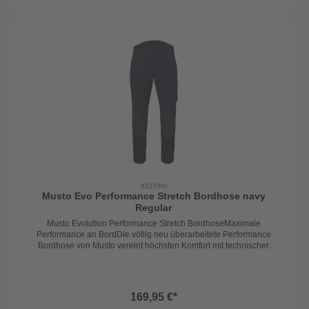
anspruchsvollen Situationen.🔹 Bequem & flexibelDas leichte,
schnelltrocknende Stretchmaterial sorgt für uneingeschränkte
Bewegungsfreiheit – egal ob bei Hitze, Nässe oder Kälte. Der höher
geschnittene Rückenbereich hält den unteren Rücken trocken und
warm, während der dünne Fleece-Innenbund zusätzlichen
Tragekomfort bietet.🔹 Praktisch & funktionalReißverschluss und
Druckknopfverschluss mit Gürtelschlaufen für perfekte
PassformZwei seitliche Einschubtaschen und eine
Oberschenkeltasche mit ReißverschlussUV-Schutz 50+ für
zuverlässigen Schutz vor SonnenstrahlenDie Musto Evolution
Performance Stretch Hose ist eine echte Allroundhose für den
Dauereinsatz an Bord – strapazierfähig, bequem und
funktional.Hosenlänge: Lang geschnittenFarbe: Navy
82159M
Musto Evo Performance Stretch Bordhose navy
Regular
Musto Evolution Performance Stretch BordhoseMaximale
Performance an BordDie völlig neu überarbeitete Performance
Bordhose von Musto vereint höchsten Komfort mit technischer
Raffinesse. Gefertigt aus hochwertigen, langlebigen Materialien, ist
sie der ideale Begleiter für Seglerinnen und Segler, die keine
Kompromisse eingehen.🔹 Robust & schützendDank
der Schoeller®-Keprotec Verstärkungen an Gesäß und Knien ist die
169,95 €*
Hose besonders widerstandsfähig und schützt zuverlässig in