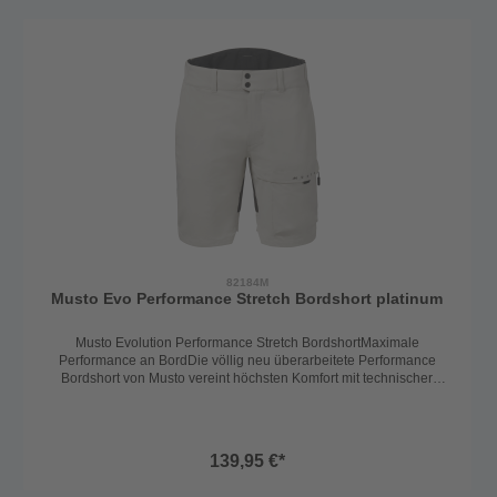
schnelltrocknende Stretchmaterial sorgt für uneingeschränkte
Bewegungsfreiheit – egal ob bei Hitze, Nässe oder Kälte. Der höher
geschnittene Rückenbereich hält den unteren Rücken trocken und
warm, während der dünne Fleece-Innenbund zusätzlichen
Tragekomfort bietet.🔹 Praktisch & funktionalReißverschluss und
Druckknopfverschluss mit Gürtelschlaufen für perfekte
PassformZwei seitliche Einschubtaschen und eine
Oberschenkeltasche mit ReißverschlussUV-Schutz 50+ für
zuverlässigen Schutz vor SonnenstrahlenDie Musto Evolution
Performance Stretch Hose ist eine echte Allroundhose für den
Dauereinsatz an Bord – strapazierfähig, bequem und
funktional.Hosenlänge: Regular geschnittenFarbe: Platinum
82184M
Musto Evo Performance Stretch Bordshort platinum
Musto Evolution Performance Stretch BordshortMaximale
Performance an BordDie völlig neu überarbeitete Performance
Bordshort von Musto vereint höchsten Komfort mit technischer
Raffinesse. Gefertigt aus hochwertigen, langlebigen Materialien, ist
sie der ideale Begleiter für Seglerinnen und Segler, die keine
Kompromisse eingehen.🔹 Robust & schützendDank
der Schoeller®-Keprotec Verstärkungen an Gesäß und Knien ist die
139,95 €*
Hose besonders widerstandsfähig und schützt zuverlässig in
anspruchsvollen Situationen.🔹 Bequem & flexibelDas leichte,