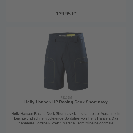
Strapazfähig und für sportliche Einsätze gemacht. Die
wasserabweisende DWR Beschichtung und der integrierte UV 50+
sind noch weitere Pluspunkte. Vorgeformte und verstärkte Knie- und
139,95 €*
Gesäßpartie machen diese Hose zu einer perfekten Bord- und
Funktionshose. Bund ist verstellbar und kann leicht angepasst
werden. Ob an Bord oder auch zum Wandern, die Helly Hansen
Racing Hose ist immer perfekt einsetzbar. Technische
Details:robustes und strapazfähiges Materialdehnbar durch
StretcheinsätzeNylon Oxford Verstärkung an Knien und
GesäßFrontreißverschluss mit Druckknöpfen2 Cargotaschen mit
ZipVerstellbarer Bund mit GürtelschlaufenUV Schutz 50+Material:
94% Polyamide / 6% Elastane
78132M
Helly Hansen HP Racing Deck Short navy
Helly Hansen Racing Deck Short navy Nur solange der Vorrat reicht!
Leichte und schnelltrocknende Bordshort von Helly Hansen. Das
dehnbare Softshell-Stretch Material sorgt für eine optimale
Bewegungsfreiheit an Bord und bei allen sportlichen Einsätzen.
Strapazfähig und für sportliche Einsätze gemacht. Die