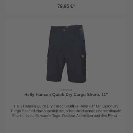
Reißverschluss und Gürtelschlaufen2 seitliche Einschubtaschen2
79,95 €*
Oberschenkeltaschen mit Knöpfen für sicheren Stauraum1
GesäßtascheRobust, praktisch und bequem – die perfekte
Cargoshorts für aktive Tage.UPV 50+Material:Shell: 92% Polyamide
(Recycled), 8% ElastaneLining: 100% Polyester
(recycled)Farbe: ebony/anthrazit
83228M
Helly Hansen Quick-Dry Cargo Shorts 11"
Helly Hansen Quick Dry Cargo ShortDie Helly Hansen Quick Dry
Cargo Short ist eine superleichte, schnelltrocknende und funktionale
Shorts – ideal für warme Tage, Outdoor-Aktivitäten und den Einsatz
an Bord. Durch das Stretchmaterial garantiert die Short optimale
Bewegungsfreiheit. Features:Leichtes, schnell trocknendes Material
für maximalen KomfortBund mit Knopf, YKK-