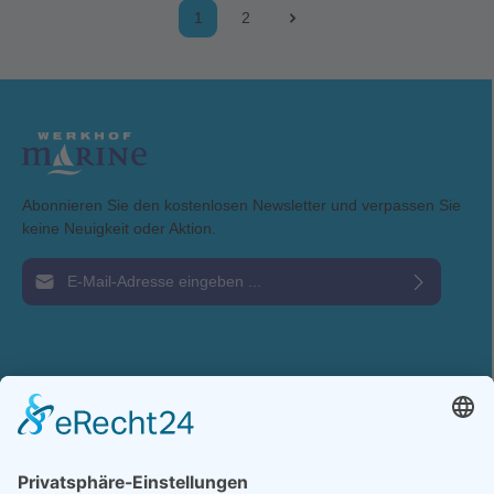
härtesten Bedingungen stand. Diese hochtechnischen Shorts sind
1
2
der perfekte Begleiter für sportliche und ehrgeizige Segler sowie
Regattasegler, die Wert auf Leistung und Komfort legen.Egal, ob Sie
auf dem Wasser trainieren oder an einer Regatta teilnehmen, diese
Deckshorts bieten Ihnen die Unterstützung und Bewegungsfreiheit,
die Sie benötigen, um Ihr Bestes zu geben. Wagen Sie sich mit
Zuversicht und Stil auf das Wasser mit den schnelltrocknenden
Deckshorts von Zhik.Technische Details:Elastisches 4-Wege Stretch
MaterialElastischer Bund für Bewegungsfreiheit und KomfortBund
mit Druckknopf, Reißverschluss und Gürtelschlaufen2 seitliche
Einschubtaschen1 Gesäßtasche mit RV1 Oberschenkeltasche mit
RVMaterial: Farbe: platinum/hellgrauGröße: S-XXL
Abonnieren Sie den kostenlosen Newsletter und verpassen Sie
keine Neuigkeit oder Aktion.
E-Mail-Adresse*
Ich habe die
Datenschutzbestimmungen
zur Kenntnis genommen und die
AGB
gelesen und bin mit ihnen einverstanden.
Service-Hotline