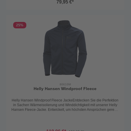
79,95 €*
25
%
80610M
Helly Hansen Windproof Fleece
Helly Hansen Windproof Fleece JackeEntdecken Sie die Perfektion
in Sachen Wärmeisolierung und Winddichtigkeit mit unserer Helly
Hansen Fleece-Jacke. Entwickelt, um höchsten Ansprüchen gerecht
zu werden, bietet diese Jacke nicht nur herausragenden Komfort,
sondern auch einen zuverlässigen Schutz vor den Elementen.Die
Helly Hansen Fleece-Jacke kombiniert technische Raffinesse mit
modernem Design und setzt damit Maßstäbe für Winddichtigkeit und