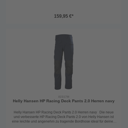
verwendete Mesh-Innenmaterial ist die Hose auch angenehm an
warmen Sommertagen zu tragen. Die Bootsshorts ist an der Taille
mit zwei Klettverschlüssen flexibel einstellbar, um den Tragekomfort
159,95 €*
zu erhöhen. Das verstärkte Gesäß bietet zusätzlich Schutz beim
Sitzen im Cockpit. Die aufgesetzten Cargotaschen sind mit
Reißverschlüssen versehen, um beim Segelabenteuer nichts zu
verlieren. Ausstattungsmerkmale: - 2-Lagen Material - Mesh-
gefüttert - vollständig versiegelte Nähte - Verstärkung am Gesäß -
einstellbare Taille - Cargotaschen mit Zipp - Gürtellaschen - D-Ring
für Kill Cord Technische Daten: Außenmaterial
100% Polyamid Innenmaterial 100% Polyester
Passform Regular
Farbe navy
Größe S - XXL
82317M
Helly Hansen HP Racing Deck Pants 2.0 Herren navy
Helly Hansen HP Racing Deck Pants 2.0 Herren navy Die neue
und verbesserte HP Racing Deck Pants 2.0 von Helly Hansen ist
eine leichte und angenehm zu tragende Bordhose ideal für deinen
nächsten Segeltörn. Der strapazierfähige und schnelltrocknende