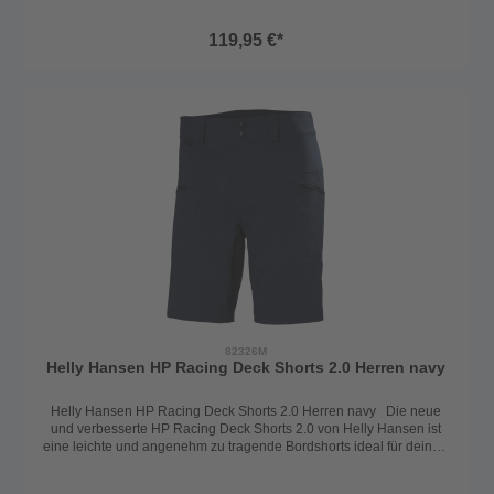
Must-have. Auch im Alltag punktet die Hose bei sportlichen
Einsätzen. Zusätzlichen Schutz und Tragekomfort beim Arbeiten an
119,95 €*
Bord bietet das verstärkte Material am Gesäß. Der UPF
Sonnenschutzfaktor 50+ schützt zudem zuverlässig gegen die
Sonne.Die Shorts ist auch in der Farbe navy erhältlich.
Ausstattungsmerkmale: - Verstärkung am Gesäß - 2 Cargotaschen
mit Zip - Gürtelschlaufen - UPF Sonnenschutzfaktor 50+ - D-Ring für
Kill Cord Technische Daten: Material 1 94%
Polyamide Material 2 6% Elastane Material
3 100% Polyamide
Passform Regular Farbe
hellgrau Größe 30 - 38
82326M
Helly Hansen HP Racing Deck Shorts 2.0 Herren navy
Helly Hansen HP Racing Deck Shorts 2.0 Herren navy Die neue
und verbesserte HP Racing Deck Shorts 2.0 von Helly Hansen ist
eine leichte und angenehm zu tragende Bordshorts ideal für deinen
nächsten Segeltörn. Der strapazierfähige und schnelltrocknende
Stoff macht die Segelhose an Bord zu einem Must-have. Auch im