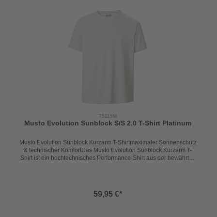
79119M
Musto Evolution Sunblock S/S 2.0 T-Shirt Platinum
Musto Evolution Sunblock Kurzarm T-Shirtmaximaler Sonnenschutz
& technischer KomfortDas Musto Evolution Sunblock Kurzarm T-
Shirt ist ein hochtechnisches Performance-Shirt aus der bewährten
Musto Evolution Serie. Entwickelt für intensive Sonneneinstrahlung
bietet es einen UPF 50+ Sonnenschutz, der zuverlässig vor
schädlicher UV-Strahlung schützt – ideal für Segeln, Wassersport,
Outdoor-Aktivitäten und heiße Sommertage.Das leichte Material
59,95 €*
sorgt für ein perfektes Hautklima, ist angenehm zu tragen und
unterstützt eine optimale Regulierung der Körpertemperatur.
Als Bluesign®-zertifiziertes Produkt erfüllt es zudem strenge