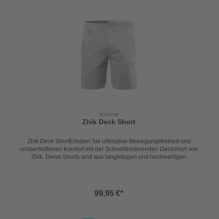
Umwelt- und Nachhaltigkeitsstandards.HighlightsUPF 50+
Sonnenschutz – höchster Schutz bei intensiver SonneLeicht &
funktional für ein ausgezeichnetes HautklimaTeil der Musto
Evolution Serie – technische Premium-QualitätBluesign®-
zertifiziert – ressourcenschonend & umweltfreundlichIdeal
für Segeln, Wassersport & OutdoorMaterial74 % Polyester / 26 %
PolyamideFarbeplatinum/hellgrau
80937M
Zhik Deck Short
Zhik Deck ShortErleben Sie ultimative Bewegungsfreiheit und
unübertroffenen Komfort mit der Schnelltrocknenden Deckshort von
Zhik. Diese Shorts sind aus langlebigen und hochwertigen
Materialien gefertigt, die speziell für anspruchsvolle Segelabenteuer
entwickelt wurden. Bei Zhik steht Bewegungsfreiheit und
Funktionalität an erster Stelle, und diese Shorts sind keine
Ausnahme.Die Shorts trocknen schnell und sind aus einem
99,95 €*
atmungsaktiven 4-Wege-Stretch-Material gefertigt, das Ihnen
uneingeschränkte Bewegung ermöglicht. Dank ihrer
Wasserabweisung (DWR-Beschichtung) halten sie auch den