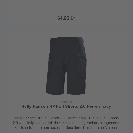
ist strapazfähig, schnelltrocknend und noch dazu bügelfrei. Ein
wahres Wundershirt. Ideal für unterwegs und für die heißen Tage.
Kann auch als Funktionshirt unter dem Ölzeug, bzw anderen
Funktionsjacken getragen werden. Leicht taillierter Schnitt. 100%
64,95 €*
Polyamide.
82289M
Helly Hansen HP Foil Shorts 2.0 Herren navy
Helly Hansen HP Foil Shorts 2.0 Herren navy Die HP Foil Shorts
2.0 von Helly Hansen ist eine leichte und angenehm zu tragenden
Bordshorts für deinen nächsten Segeltörn. Das 2-lagige Material
bietet Schutz beim Tragen der Segelshorts an Bord. Durch das