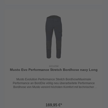
Utensilien.Dank des integrierten UV-Schutzes 50+ bist du auch an
sonnigen Tagen optimal geschützt.Die Musto Evo Deck Stretch
Short – funktional, bequem und unverzichtbar für aktive Seglerinnen
und Segler.Farbe: navy
82165M
Musto Evo Performance Stretch Bordhose navy Long
Musto Evolution Performance Stretch BordhoseMaximale
Performance an BordDie völlig neu überarbeitete Performance
Bordhose von Musto vereint höchsten Komfort mit technischer
Raffinesse. Gefertigt aus hochwertigen, langlebigen Materialien, ist
sie der ideale Begleiter für Seglerinnen und Segler, die keine
Kompromisse eingehen.🔹 Robust & schützendDank
der Schoeller®-Keprotec Verstärkungen an Gesäß und Knien ist die
169,95 €*
Hose besonders widerstandsfähig und schützt zuverlässig in