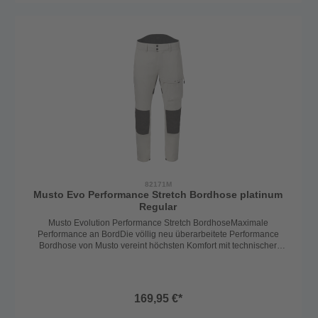
schnelltrocknende Stretchmaterial sorgt für uneingeschränkte
Bewegungsfreiheit – egal ob bei Hitze, Nässe oder Kälte. Der höher
geschnittene Rückenbereich hält den unteren Rücken trocken und
warm, während der dünne Fleece-Innenbund zusätzlichen
Tragekomfort bietet.🔹 Praktisch & funktionalReißverschluss und
Druckknopfverschluss mit Gürtelschlaufen für perfekte
PassformZwei seitliche Einschubtaschen und eine
Oberschenkeltasche mit ReißverschlussUV-Schutz 50+ für
zuverlässigen Schutz vor SonnenstrahlenDie Musto Evolution
Performance Stretch Hose ist eine echte Allroundhose für den
Dauereinsatz an Bord – strapazierfähig, bequem und
funktional.Hosenlänge: Long geschnittenFarbe: Platinum
82171M
Musto Evo Performance Stretch Bordhose platinum
Regular
Musto Evolution Performance Stretch BordhoseMaximale
Performance an BordDie völlig neu überarbeitete Performance
Bordhose von Musto vereint höchsten Komfort mit technischer
Raffinesse. Gefertigt aus hochwertigen, langlebigen Materialien, ist
sie der ideale Begleiter für Seglerinnen und Segler, die keine
Kompromisse eingehen.🔹 Robust & schützendDank
der Schoeller®-Keprotec Verstärkungen an Gesäß und Knien ist die
169,95 €*
Hose besonders widerstandsfähig und schützt zuverlässig in
anspruchsvollen Situationen.🔹 Bequem & flexibelDas leichte,