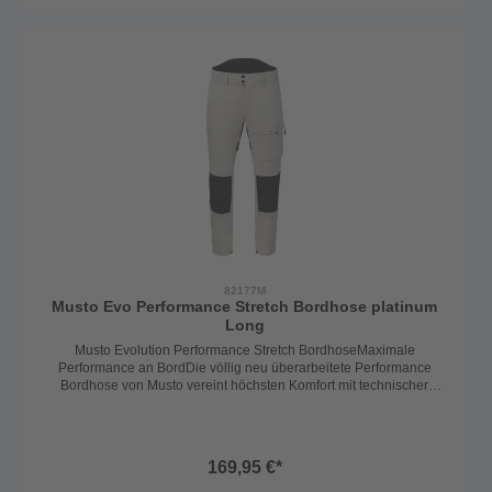
anspruchsvollen Situationen.🔹 Bequem & flexibelDas leichte,
schnelltrocknende Stretchmaterial sorgt für uneingeschränkte
Bewegungsfreiheit – egal ob bei Hitze, Nässe oder Kälte. Der höher
geschnittene Rückenbereich hält den unteren Rücken trocken und
warm, während der dünne Fleece-Innenbund zusätzlichen
Tragekomfort bietet.🔹 Praktisch & funktionalReißverschluss und
Druckknopfverschluss mit Gürtelschlaufen für perfekte
PassformZwei seitliche Einschubtaschen und eine
Oberschenkeltasche mit ReißverschlussUV-Schutz 50+ für
zuverlässigen Schutz vor SonnenstrahlenDie Musto Evolution
Performance Stretch Hose ist eine echte Allroundhose für den
Dauereinsatz an Bord – strapazierfähig, bequem und
funktional.Hosenlänge: Lang geschnittenFarbe: Navy
82177M
Musto Evo Performance Stretch Bordhose platinum
Long
Musto Evolution Performance Stretch BordhoseMaximale
Performance an BordDie völlig neu überarbeitete Performance
Bordhose von Musto vereint höchsten Komfort mit technischer
Raffinesse. Gefertigt aus hochwertigen, langlebigen Materialien, ist
sie der ideale Begleiter für Seglerinnen und Segler, die keine
Kompromisse eingehen.🔹 Robust & schützendDank
der Schoeller®-Keprotec Verstärkungen an Gesäß und Knien ist die
169,95 €*
Hose besonders widerstandsfähig und schützt zuverlässig in
anspruchsvollen Situationen.🔹 Bequem & flexibelDas leichte,