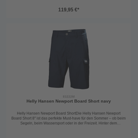
Alltag punktet die Hose bei sportlichen Einsätzen. Zusätzlichen
Schutz und Tragekomfort beim Arbeiten an Bord bietet das
119,95 €*
verstärkte Material am Gesäß. Der UPF Sonnenschutzfaktor 50+
schützt zudem zuverlässig gegen die Sonne.Die Shorts ist auch in
der Farbe hellgrau erhältlich. Ausstattungsmerkmale: - Verstärkung
am Gesäß - 2 Cargotaschen mit Zip - Gürtelschlaufen - UPF
Sonnenschutzfaktor 50+ - D-Ring für Kill Cord Technische Daten:
Material 1 94% Polyamide Material 2
6% Elastane Material 3
100% Polyamide Passform Regular
Farbe navy
Größe 30 - 38
83222M
Helly Hansen Newport Board Short navy
Helly Hansen Newport Board ShortDie Helly Hansen Newport
Board Short 8" ist das perfekte Must-have für den Sommer – ob beim
Segeln, beim Wassersport oder in der Freizeit. Hinter dem
klassischen Look verbirgt sich moderne, schnelltrocknende
Materialtechnologie.Das leichte, atmungsaktive 4-Wege-
Stretchmaterial sorgt für maximale Bewegungsfreiheit im und