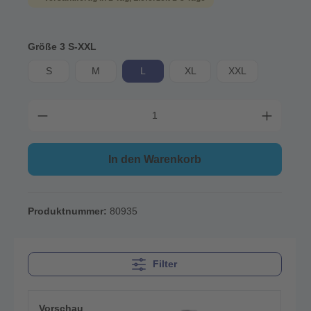
Größe 3 S-XXL
S
M
L
XL
XXL
In den Warenkorb
Produktnummer:
80935
Filter
Vorschau