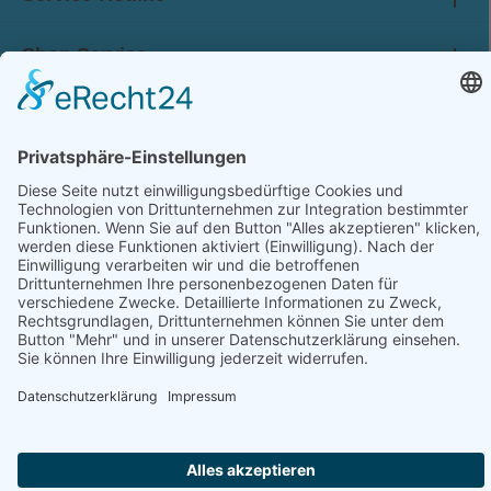
Shop Service
Information
Folge uns:
* Alle Preise inkl. gesetzl. Mehrwertsteuer zzgl.
Versandkosten
und ggf. Nachnahmegebühren, wenn nicht anders angegeben.
© 2026 werkhof.at - with
by
chiliSCHARF