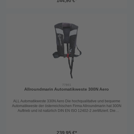
144,90 €*
Moulders, 60g) und somit löst die Weste sich automatisch bei
Wasserkontakt aus. Bei einer Auslösung wird die Schwimmblase
automatisch gefüllt und dreht die Person in die Rückenlage und hält
sie über Wasser. Somit ist die Weste auch ohnmachtssicher. Die
Automatikweste hat die größte Patrone und garantiert somit
absolute Sicherheit und Auftrieb, auch für schwerere Personen. Die
Weste ist mit einem Schrittgurt und mit einem D-Ring (Harness - zum
Einhängen der Lifeline) ausgestattet. Europäisches Erzeugnis
Erhältlich in: Rot
77801
Allroundmarin Automatikweste 300N Aero
ALL Automatikweste 330N Aero Die hochqualitative und bequeme
Automatikweste der österreichischen Firma Allroundmarin hat 300N
Auftrieb und ist natürlich DIN EN ISO 12402-2 zertifiziert. Die
Rettungsweste ist für Personen ab 40kg und einem Brustumfang
von 55-140cm passend. Mit den verstellbaren Gurten lässt sich die
Weste optimal an den Körper anpassen und ist jederzeit leicht zu
verstellen. Der Auslöser bei der Weste ist der UML (United
239,95 €*