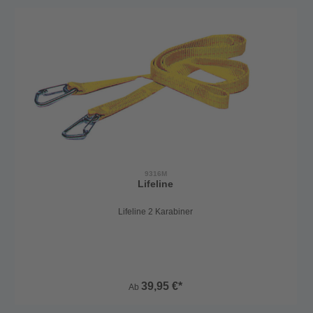
Überlastindikator, hierbei öffnet sich nach einer Überbelastung eine
Naht und die Leine sollte ausgetauscht werden. Mit
Verbindungsstücken aus Aluminiumlegierung mit Doppelaktion,
elastischem Gurtband mit Belastungsanzeiger und Schnellöffnung
aus Edelstahl. Die Verbindungsstücke aus Aluminium hat einen
einfach anzuwendenden Schnapper mit Doppelaktion, der sich
beim Schließen automatisch blockiert, damit er nicht ungewollt aus
den Anschlagpunkten austritt. EN ISO 12041. Produkt vollständig in
Italien hergestellt! 2 Karabiner: Die elastische Schlinge reicht von
104cm bis 183cm. 3 Karabiner: Die längere elastische Schlinge
reicht von 104cm bis 183cm. Die kürzere Schlinge von 46cm bis
91cm.
9316M
Lifeline
Lifeline 2 Karabiner
39,95 €*
Ab