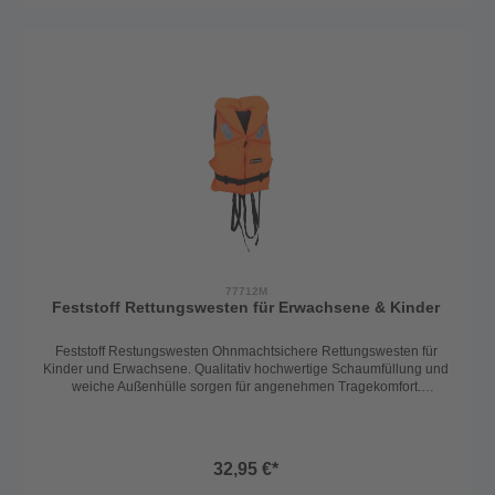
77712M
Feststoff Rettungswesten für Erwachsene & Kinder
Feststoff Restungswesten Ohnmachtsichere Rettungswesten für
Kinder und Erwachsene. Qualitativ hochwertige Schaumfüllung und
weiche Außenhülle sorgen für angenehmen Tragekomfort.
Schrittgurt und Reflektorstreifen sorgen zusätzlich für Sicherheit. Als
Kinderrettungsweste und auch als Erwachsenen-Rettungsweste
geeignet. ISO 12402-4 100N Auswahl Größen von 5kg - 90kg,
<90kg / ab 10kg Front geteilt
32,95 €*