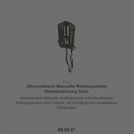
ohnmachtssicheren Rettungswesten mit Reflektoren auf den
Schulterbereichen und einer Notsignalpfeife. Die Westen sind
einzeln oder aber im 4er oder 6er Set erhältlich. Die Sets werden in
einer praktischen Aufbewahrungstasche geliefert.
Ausstattungsmerkmale: - zertifiziert nach ISO 12402-4 - ohne
Rückenteil - verstellbare Gurte - Reflektoren auf den
Schulterbereichen - Notsignalpfeife Technische Daten:
Auftrieb 100N
Größe Einheitsgröße ab 40kg
Farbe orange
77846
Allroundmarin Manuelle Rettungsweste
Handauslösung Grün
Allroundmarin Manuelle Rettungsweste (Handauslösung)
Rettungswesten ohne Lifebelt, mit Schrittgurt und verstellbaren
Rückengurt.
69,95 €*