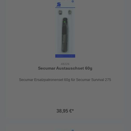
Rettungsweste automatisch mit CO2 aufbläst. Selbstverständlich ist
eine Handauslösung auch immer möglich. 22g Patrone Von der
ersten Idee über die serienmäßige Herstellung - bei SECUMAR
liegen Entwicklung, Produktion, Vertrieb und Verwaltung in einer
Hand vor den Toren Hamburgs in Deutschland. Made in Germany -
Konzeptioniert, Entwickelt, Produziert! Eine wünschenswerte
Qualitätsgarantie!
48226
Secumar Austauschset 60g
Secumar Ersatzpatronenset 60g für Secumar Survival 275
38,95 €*