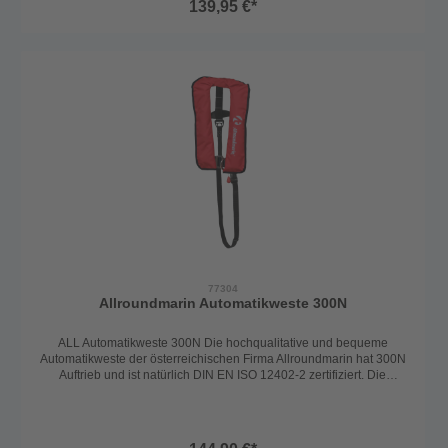
139,95 €*
Moulders, 43g) und somit löst die Weste sich automatisch bei
Wasserkontakt aus. Bei einer Auslösung wird die Schwimmblase
automatisch gefüllt und dreht die Person in die Rückenlage und hält
sie über Wasser. Somit ist die Weste auch ohnmachtssicher. Die
Automatikweste 220N ist mit einer größeren Patrone ausgestattet,
als die 165N und garantiert somit noch mehr Sicherheit und
Auftrieb. Die Weste ist mit einem Schrittgurt und mit einem D-
Ring (Harness - zum Einhängen der Lifeline) ausgestattet.
Europäisches Erzeugnis Erhältlich in: Rot
77304
Allroundmarin Automatikweste 300N
ALL Automatikweste 300N Die hochqualitative und bequeme
Automatikweste der österreichischen Firma Allroundmarin hat 300N
Auftrieb und ist natürlich DIN EN ISO 12402-2 zertifiziert. Die
Rettungsweste ist für Personen ab 40kg und einem Brustumfang
von 55-140cm passend. Mit den verstellbaren Gurten lässt sich die
Weste optimal an den Körper anpassen und ist jederzeit leicht zu
verstellen. Der Auslöser bei der Weste ist der UML (United