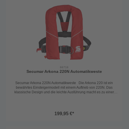
66716
Secumar Arkona 220N Automatikweste
Secumar Arkona 220N Automatikweste Die Arkona 220 ist ein
bewährtes Einsteigermodell mit einem Auftrieb von 220N. Das
klassische Design und die leichte Ausführung macht es zu einer
allseits beliebten Automatikweste. Weiters besticht die Arkona 220
aber auch durch das optimale Preis/Leistungsverhältnis kombiniert
mit deutscher Topqualität. Schrittgurt inkludiert. Harness inkludiert.
Spraycap, Automatiksperre, Seenotsender und SOLAS-
199,95 €*
Seenotleuchte optional. Praktischer Clickverschluß 43g Patrone
Die Weste ist ein bewährtes Einsteigermodell im klassischen Design
mit einem Auftrieb von 220N. Der Clickbeschlag sorgt für einfaches
Öffnen und Schließen, auch mit Handschuhen und bei widrigen