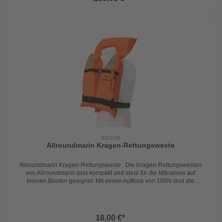
Moulders, 60g) und somit löst die Weste sich automatisch bei
Wasserkontakt aus. Bei einer Auslösung wird die Schwimmblase
automatisch gefüllt und dreht die Person in die Rückenlage und hält
sie über Wasser. Somit ist die Weste auch ohnmachtssicher. Der
bequeme gepolsterte Rückengurt und der weiche Fleecekragen
garantieren optimalen Tragekomfort auch bei mehreren Stunden.
Die Automatikweste hat die größte Patrone und garantiert somit
absolute Sicherheit und Auftrieb, auch für schwerere Personen. Die
Weste ist mit einem Schrittgurt und mit einem D-Ring (Harness - zum
Einhängen der Lifeline) ausgestattet. Reißverschluss an der
Außenhülle, Sichtfenster und Reflektoren. Europäisches Erzeugnis
54723M
Allroundmarin Kragen-Rettungsweste
Allroundmarin Kragen-Rettungsweste Die Kragen-Rettungswesten
von Allroundmarin sind kompakt und ideal für die Mitnahme auf
kleinen Booten geeignet. Mit einem Auftrieb von 100N sind die
Feststoffwesten für Personen ab 40kg geeignet. Sie sind nach ISO
12402-4 zertifiziert und bieten so ausreichend Schutz in einer
Notsituation. Das praktische Design ohne Rückenteil ermöglicht ein
schnelles Anziehen der Weste. Die Gurte sind verstellbar und
18,00 €*
können so individuell angepasst werden. Ausgestattet sind die