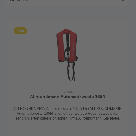
Tipp
77816M
Allroundmarin Automatikweste 165N
ALLROUNDMARIN Automatikweste 165N Die ALLROUNDMARIN
Automatikweste 165N ist eine hochwertige Rettungsweste der
renommierten österreichischen Firma Allroundmarin. Sie bietet
optimalen Schutz mit einem Auftrieb von 165 Newton und entspricht
den Anforderungen der DIN EN ISO 12402-3
Norm.Eigenschaften:Passform:Geeignet für Personen ab 40 kg