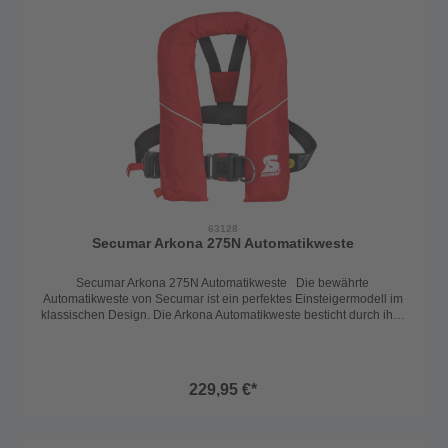
Bedingungen. Die Secumar Wartungsplakette zeigt die nächste
Wartung an und der angebrachte Harness ist zum Einpicken an
Deck. Die leuchtfarbene Schwimmblase hat Reflexstreifen, eine
Signalpfeife, ein Mundventil zum Nachblasen und Entlüften des
Schwimmkörpers. Die Auslöseautomatik ist der Sensor, welcher bei
Wasserkontakt die Rettungsweste automaitsch mit CO2 aufbläst.
Selbstverständlich ist eine Handauslösung auch immer möglich.
Auslösevorrichtung: Secumatic 3001S Von der ersten Idee über die
serienmäßige Herstellung - bei SECUMAR liegen Entwicklung,
Produktion, Vertrieb und Verwaltung in einer Hand vor den Toren
Hamburgs in Deutschland. Made in Germany - Konzeptioniert,
Entwickelt, Produziert! Eine wünschenswerte Qualitätsgarantie!
63128
Secumar Arkona 275N Automatikweste
Secumar Arkona 275N Automatikweste Die bewährte
Automatikweste von Secumar ist ein perfektes Einsteigermodell im
klassischen Design. Die Arkona Automatikweste besticht durch ihre
flache Passform und bietet so perfekte Bewegungsfreiheit.
Schrittgurt inkludiert. Harness inkludiert. Spraycap, Automatiksperre,
Seenotsender und SOLAS-Seenotleuchte optional. Praktischer
Clickverschluß 56g Patrone Rettungswesten der 275N-Klasse sind
229,95 €*
vorgesehen, wenn großer Auftrieb nötig ist, z.B beim Tragen von
Schlechtwetter-Bekleidung oder bei Bekleidung mit
Lufteinschlüssen. Rettungswesten dieser Klasse sind so konstruiert,
dass eine Person auch ohne aktive Mitarbeit beste Chancen hat, in