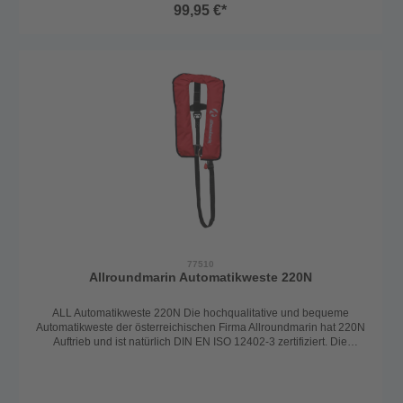
die Weste zuverlässig bei Wasserkontakt.Für optimalen Halt und
99,95 €*
Komfort ist die Rettungsweste mit einem Schrittgurt,
einem verstellbaren Rückengurt sowie einem
integrierten Lifebelt ausgestattet.HighlightsFür Kinder ab ca. 6
Jahren (15–40 kg)Automatisches Auslösesystem UML
MK5Integrierter LifebeltSchrittgurt für sicheren SitzVerstellbarer
RückengurtFarbe: Blau
77510
Allroundmarin Automatikweste 220N
ALL Automatikweste 220N Die hochqualitative und bequeme
Automatikweste der österreichischen Firma Allroundmarin hat 220N
Auftrieb und ist natürlich DIN EN ISO 12402-3 zertifiziert. Die
Rettungsweste ist für Personen ab 40kg und einem Brustumfang
von 55-140cm passend. Mit den verstellbaren Gurten lässt sich die
Weste optimal an den Körper anpassen und ist jederzeit leicht zu
verstellen. Der Auslöser bei der Weste ist der UML (United