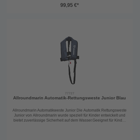
Körpergewicht und einem Brustumfang von 55 bis 140 cm. Die
99,95 €*
individuell verstellbaren Gurte ermöglichen eine perfekte
Anpassung an den Körper und sind einfach zu
justieren.Automatische Auslösung:Ausgestattet mit einem UML-
Auslöser (United Moulders, 33g CO₂), aktiviert sich die Weste
automatisch bei Kontakt mit Wasser. Die Schwimmblase wird
aufgeblasen, wodurch die Person sicher in die Rückenlage gedreht
und über Wasser gehalten wird. Die Weste ist somit
ohnmachtssicher.Sicherheitsfunktionen:Schrittgurt: Verhindert ein
Verrutschen der Weste.D-Ring (Harness): Zur Befestigung einer
Lifeline, ideal für den Einsatz auf Booten oder in anspruchsvollen
Bedingungen.Design und Farben:Erhältlich in drei eleganten
Farben: Rot, Schwarz und Navyblau.
77727
Allroundmarin Automatik-Rettungsweste Junior Blau
Allroundmarin Automatikweste Junior Die Automatik Rettungsweste
Junior von Allroundmarin wurde speziell für Kinder entwickelt und
bietet zuverlässige Sicherheit auf dem Wasser.Geeignet für Kinder
ab ca. 6 Jahren und einem Körpergewicht von 15–40 kg, sorgt die
Weste dank ihres automatischen Auslösesystems für zusätzlichen
Schutz im Notfall. Das bewährte UML MK5 Auslösesystem aktiviert