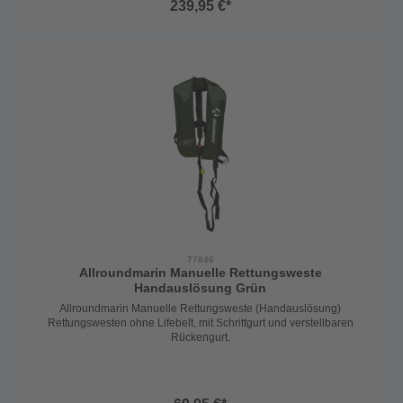
239,95 €*
Moulders, 60g) und somit löst die Weste sich automatisch bei
Wasserkontakt aus. Bei einer Auslösung wird die Schwimmblase
automatisch gefüllt und dreht die Person in die Rückenlage und hält
sie über Wasser. Somit ist die Weste auch ohnmachtssicher. Der
bequeme gepolsterte Rückengurt und der weiche Fleecekragen
garantieren optimalen Tragekomfort auch bei mehreren Stunden.
Die Automatikweste hat die größte Patrone und garantiert somit
absolute Sicherheit und Auftrieb, auch für schwerere Personen. Die
Weste ist mit einem Schrittgurt und mit einem D-Ring (Harness - zum
Einhängen der Lifeline) ausgestattet. Reißverschluss an der
Außenhülle, Sichtfenster und Reflektoren. Europäisches Erzeugnis
77846
Allroundmarin Manuelle Rettungsweste
Handauslösung Grün
Allroundmarin Manuelle Rettungsweste (Handauslösung)
Rettungswesten ohne Lifebelt, mit Schrittgurt und verstellbaren
Rückengurt.