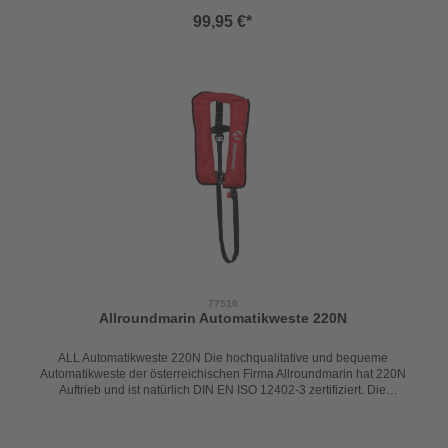
die Weste zuverlässig bei Wasserkontakt.Für optimalen Halt und
99,95 €*
Komfort ist die Rettungsweste mit einem Schrittgurt,
einem verstellbaren Rückengurt sowie einem
integrierten Lifebelt ausgestattet.HighlightsFür Kinder ab ca. 6
Jahren (15–40 kg)Automatisches Auslösesystem UML
MK5Integrierter LifebeltSchrittgurt für sicheren SitzVerstellbarer
RückengurtFarbe: Blau
77510
Allroundmarin Automatikweste 220N
ALL Automatikweste 220N Die hochqualitative und bequeme
Automatikweste der österreichischen Firma Allroundmarin hat 220N
Auftrieb und ist natürlich DIN EN ISO 12402-3 zertifiziert. Die
Rettungsweste ist für Personen ab 40kg und einem Brustumfang
von 55-140cm passend. Mit den verstellbaren Gurten lässt sich die
Weste optimal an den Körper anpassen und ist jederzeit leicht zu