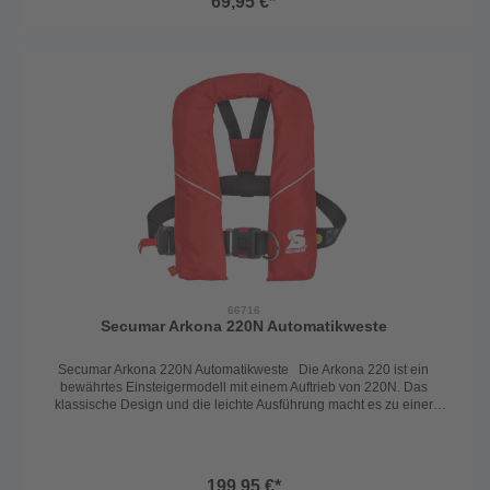
69,95 €*
66716
Secumar Arkona 220N Automatikweste
Secumar Arkona 220N Automatikweste Die Arkona 220 ist ein
bewährtes Einsteigermodell mit einem Auftrieb von 220N. Das
klassische Design und die leichte Ausführung macht es zu einer
allseits beliebten Automatikweste. Weiters besticht die Arkona 220
aber auch durch das optimale Preis/Leistungsverhältnis kombiniert
mit deutscher Topqualität. Schrittgurt inkludiert. Harness inkludiert.
Spraycap, Automatiksperre, Seenotsender und SOLAS-
199,95 €*