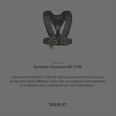
mit Handschuhen und bei widrigen Bedingungen. Die Secumar
Wartungsplakette zeigt die nächste Wartung an und der
angebrachte Harness ist zum Einpicken an Deck. Die leuchtfarbene
Schwimmblase hat Reflexstreifen, eine Signalpfeife, ein Mundventil
zum Nachblasen und Entlüften des Schwimmkörpers. Das
Nackenfleece sorgt zudem für einen angenehmen Tragekomfort.
Die Auslöseautomatik ist der Sensor, welcher bei Wasserkontakt die
Rettungsweste automaitsch mit CO2 aufbläst. Selbstverständlich ist
eine Handauslösung auch immer möglich. Von der ersten Idee
über die serienmäßige Herstellung - bei SECUMAR liegen
Entwicklung, Produktion, Vertrieb und Verwaltung in einer Hand vor
den Toren Hamburgs in Deutschland. Made in Germany -
Konzeptioniert, Entwickelt, Produziert! Eine wünschenswerte
Qualitätsgarantie!
79616M
Spinlock Deckvest 6D 170N
Spinlock Deckvest 6D 170N Die Spinlock Deckvest 6D ist sehr gut
geeignet für jeden Offshore Segler. Die automatische Rettungsweste
ist zertifizeirt nach Leistungsklasse mit 170N Auftrieb. -
Auslöseautomatik mit UML Pro Sensor Elite - verbesserte vordere
Verschlussschnalle mit einfacher Einstellbarkeit auf den
Brustumfang - verbessertes Shoulder Fit System für die perfekte
Passform - inkludierter Decksharness mit textilem D-Ring -
369,95 €*
Außenmaterial aus strapazierfähigem Gewebe an stark
beanspruchten Stellen - Einheitsgröße - 4cm breiter Schrittgurt mit
Verstautasche am Rücken - integrierte Sprayhood, die im