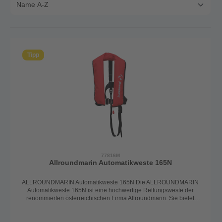
Tipp
77816M
Allroundmarin Automatikweste 165N
ALLROUNDMARIN Automatikweste 165N Die ALLROUNDMARIN
Automatikweste 165N ist eine hochwertige Rettungsweste der
renommierten österreichischen Firma Allroundmarin. Sie bietet
optimalen Schutz mit einem Auftrieb von 165 Newton und entspricht
den Anforderungen der DIN EN ISO 12402-3
Norm.Eigenschaften:Passform:Geeignet für Personen ab 40 kg