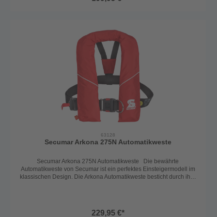
Seenotleuchte optional. Praktischer Clickverschluß 43g Patrone
Die Weste ist ein bewährtes Einsteigermodell im klassischen Design
mit einem Auftrieb von 220N. Der Clickbeschlag sorgt für einfaches
Öffnen und Schließen, auch mit Handschuhen und bei widrigen
Bedingungen. Die Secumar Wartungsplakette zeigt die nächste
Wartung an und der angebrachte Harness ist zum Einpicken an
Deck. Die leuchtfarbene Schwimmblase hat Reflexstreifen, eine
Signalpfeife, ein Mundventil zum Nachblasen und Entlüften des
Schwimmkörpers. Die Auslöseautomatik ist der Sensor, welcher bei
Wasserkontakt die Rettungsweste automaitsch mit CO2 aufbläst.
Selbstverständlich ist eine Handauslösung auch immer möglich.
Auslösevorrichtung: Secumatic 3001S Von der ersten Idee über die
serienmäßige Herstellung - bei SECUMAR liegen Entwicklung,
Produktion, Vertrieb und Verwaltung in einer Hand vor den Toren
Hamburgs in Deutschland. Made in Germany - Konzeptioniert,
Entwickelt, Produziert! Eine wünschenswerte Qualitätsgarantie!
63128
Secumar Arkona 275N Automatikweste
Secumar Arkona 275N Automatikweste Die bewährte
Automatikweste von Secumar ist ein perfektes Einsteigermodell im
klassischen Design. Die Arkona Automatikweste besticht durch ihre
flache Passform und bietet so perfekte Bewegungsfreiheit.
Schrittgurt inkludiert. Harness inkludiert. Spraycap, Automatiksperre,
Seenotsender und SOLAS-Seenotleuchte optional. Praktischer
Clickverschluß 56g Patrone Rettungswesten der 275N-Klasse sind
229,95 €*
vorgesehen, wenn großer Auftrieb nötig ist, z.B beim Tragen von