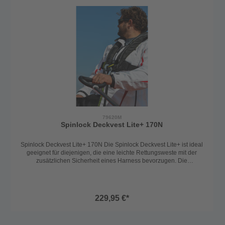
Auftriebsblase
79620M
Spinlock Deckvest Lite+ 170N
Spinlock Deckvest Lite+ 170N Die Spinlock Deckvest Lite+ ist ideal
geeignet für diejenigen, die eine leichte Rettungsweste mit der
zusätzlichen Sicherheit eines Harness bevorzugen. Die
automatische Rettungsweste ist zertifizeirt nach Leistungsklasse mit
170N Auftrieb. - leichtes, flaches Profil für hohen Tragekomport -
schnelles und einfaches Überziehen danker der eloxierten
Verstellschnalle - Außenmaterial aus strapazierfähigem,
229,95 €*
wabenförmigen Gewebe - Neopreneinsatz im Nackenbereich für
zusätzlichen Tragekomfort - Einheitsgröße - Einzelschrittgurt mit
verdeckter Schnalle um das Hängenbleiben zu reduzieren -
hochreflektierende Applikationen - mit Signalrot markierter