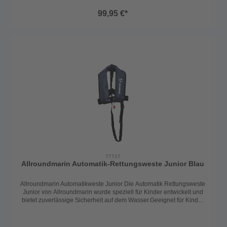
Körpergewicht und einem Brustumfang von 55 bis 140 cm. Die
99,95 €*
individuell verstellbaren Gurte ermöglichen eine perfekte
Anpassung an den Körper und sind einfach zu
justieren.Automatische Auslösung:Ausgestattet mit einem UML-
Auslöser (United Moulders, 33g CO₂), aktiviert sich die Weste
automatisch bei Kontakt mit Wasser. Die Schwimmblase wird
aufgeblasen, wodurch die Person sicher in die Rückenlage gedreht
und über Wasser gehalten wird. Die Weste ist somit
ohnmachtssicher.Sicherheitsfunktionen:Schrittgurt: Verhindert ein
Verrutschen der Weste.D-Ring (Harness): Zur Befestigung einer
Lifeline, ideal für den Einsatz auf Booten oder in anspruchsvollen
Bedingungen.Design und Farben:Erhältlich in drei eleganten
Farben: Rot, Schwarz und Navyblau.
77727
Allroundmarin Automatik-Rettungsweste Junior Blau
Allroundmarin Automatikweste Junior Die Automatik Rettungsweste
Junior von Allroundmarin wurde speziell für Kinder entwickelt und
bietet zuverlässige Sicherheit auf dem Wasser.Geeignet für Kinder
ab ca. 6 Jahren und einem Körpergewicht von 15–40 kg, sorgt die
Weste dank ihres automatischen Auslösesystems für zusätzlichen
Schutz im Notfall. Das bewährte UML MK5 Auslösesystem aktiviert