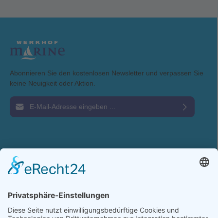
Bergeschlaufe - UML MK5 Aufblasevorrichtung Optionales
Zubehör: - Sprayhood - Pylon 360° Rundumlicht - Lumen-On
Beleuchtung der Auftriebsblase
Abonnieren Sie den kostenlosen Newsletter und verpassen Sie
keine Neuigkeit oder Aktion.
E-Mail-Adresse*
Ich habe die
Datenschutzbestimmungen
zur Kenntnis genommen und die
AGB
gelesen und bin mit ihnen einverstanden.
Service-Hotline
Shop Service