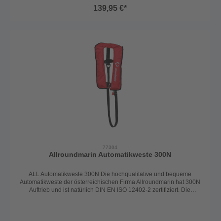
verstellen. Der Auslöser bei der Weste ist der UML (United
139,95 €*
Moulders, 43g) und somit löst die Weste sich automatisch bei
Wasserkontakt aus. Bei einer Auslösung wird die Schwimmblase
automatisch gefüllt und dreht die Person in die Rückenlage und hält
sie über Wasser. Somit ist die Weste auch ohnmachtssicher. Die
Automatikweste 220N ist mit einer größeren Patrone ausgestattet,
als die 165N und garantiert somit noch mehr Sicherheit und
Auftrieb. Die Weste ist mit einem Schrittgurt und mit einem D-
Ring (Harness - zum Einhängen der Lifeline) ausgestattet.
Europäisches Erzeugnis Erhältlich in: Rot
77304
Allroundmarin Automatikweste 300N
ALL Automatikweste 300N Die hochqualitative und bequeme
Automatikweste der österreichischen Firma Allroundmarin hat 300N
Auftrieb und ist natürlich DIN EN ISO 12402-2 zertifiziert. Die
Rettungsweste ist für Personen ab 40kg und einem Brustumfang
von 55-140cm passend. Mit den verstellbaren Gurten lässt sich die
Weste optimal an den Körper anpassen und ist jederzeit leicht zu