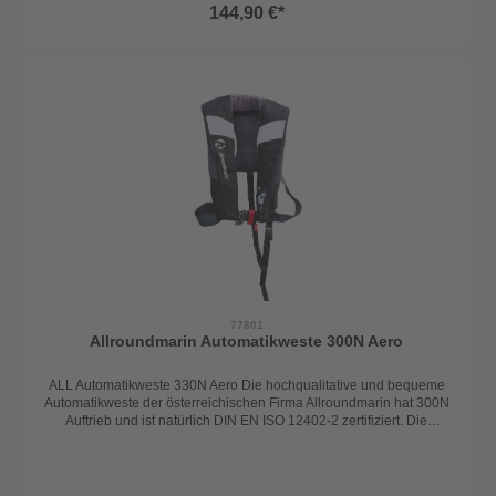
verstellen. Der Auslöser bei der Weste ist der UML (United
144,90 €*
Moulders, 60g) und somit löst die Weste sich automatisch bei
Wasserkontakt aus. Bei einer Auslösung wird die Schwimmblase
automatisch gefüllt und dreht die Person in die Rückenlage und hält
sie über Wasser. Somit ist die Weste auch ohnmachtssicher. Die
Automatikweste hat die größte Patrone und garantiert somit
absolute Sicherheit und Auftrieb, auch für schwerere Personen. Die
Weste ist mit einem Schrittgurt und mit einem D-Ring (Harness - zum
Einhängen der Lifeline) ausgestattet. Europäisches Erzeugnis
Erhältlich in: Rot
77801
Allroundmarin Automatikweste 300N Aero
ALL Automatikweste 330N Aero Die hochqualitative und bequeme
Automatikweste der österreichischen Firma Allroundmarin hat 300N
Auftrieb und ist natürlich DIN EN ISO 12402-2 zertifiziert. Die
Rettungsweste ist für Personen ab 40kg und einem Brustumfang
von 55-140cm passend. Mit den verstellbaren Gurten lässt sich die
Weste optimal an den Körper anpassen und ist jederzeit leicht zu
verstellen. Der Auslöser bei der Weste ist der UML (United