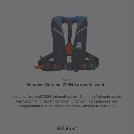
zum Nachblasen und Entlüften des Schwimmkörpers. Das
Nackenfleece sorgt zudem für einen angenehmen Tragekomfort.
Die Auslöseautomatik ist der Sensor, welcher bei Wasserkontakt die
Rettungsweste automatisch mit CO2 aufbläst. Selbstverständlich ist
eine Handauslösung auch immer möglich. 22g Patrone Von der
ersten Idee über die serienmäßige Herstellung - bei SECUMAR
liegen Entwicklung, Produktion, Vertrieb und Verwaltung in einer
Hand vor den Toren Hamburgs in Deutschland. Made in Germany -
Konzeptioniert, Entwickelt, Produziert! Eine wünschenswerte
Qualitätsgarantie!
70789
Secumar Survival 220N Automatikweste
Secumar Survival 220N Automatikweste Die neue Automatikweste
von Secumar mit einem perfekten und noch nie dagewesenen
Tragekomfort ist eine Weste der 220N Auftriebs-Klasse. Die
Automatikweste passt sich optimal dem Körper an und bietet so
perfekte Bewegungsfreiheit. Ein nie dagewesener Tragekomfirt
durch ergonomisch vorgeformten Schulterbereich. Rückenteil ist
optimal verstellbar und gepolstert. Optimale Bewegungsfreiheit und
387,95 €*
erhöhter Freibord durch neuen SECUMAR Winglet-Schwimmkörper.