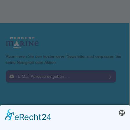
Abonnieren Sie den kostenlosen Newsletter und verpassen Sie
keine Neuigkeit oder Aktion.
E-Mail-Adresse*
Ich habe die
Datenschutzbestimmungen
zur Kenntnis genommen und die
AGB
gelesen und bin mit ihnen einverstanden.
Service-Hotline