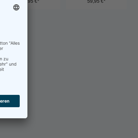
32,95 €*
59,95 €*
Bedingungen warme und
trockene Füße behalten
möchten. Ob als
Unterziehsocke im
Segelstiefel, Neoprenschuh
oder Trockentauchanzug –
diese Socken bieten
maximalen Komfort bei
minimalem
Materialeinsatz.Gefertigt
aus 0,5 mm SCS Titanium
Open Cell Neopren, sind sie
besonders dünn, flexibel und
gleichzeitig effektiv isolierend.
Das Material ist wasserdicht –
einfach ausschütteln und
schon sind die Socken wieder
trocken und einsatzbereit.Die
innovative Seamless Bonding
Konstruktion sorgt für
höchsten Tragekomfort ohne
störende Nähte oder
Druckstellen.EigenschaftenW
asserdichtNur 0,5 mm dünn –
ideal als UnterziehsockeSCS
Titanium Open Cell
NeoprenSeamless Bonding
Konstruktion für optimalen