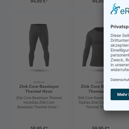
94,95 €*
94,95 €*
die auch optimal unter dem
die auch optimal unter dem
Ölzeug zu tragen ist und für
Ölzeug zu tragen ist und für
viele körperlichen Aktivitäten
viele körperlichen Aktivitäten
geeigenet ist. Material : 67%
geeigenet ist. Material : 67%
Polyamid, 29% Polypropylen,
Polyamid, 29% Polypropylen,
4%Elestan Grössen : XS -
4%Elestan Grössen : XS -
XXL
XXL
80901M
80907M
Zhik Core Baselayer
Zhik Core Baselayer
Thermal Hose
Thermal Top
Zhik Core Baselayer Thermal
Zhik Core Baselayer Thermal
HoseDas Zhik Core
TopDas Zhik Core Baselayer
Baselayer Thermal Hose ist
Thermal Top ist ein
eine ultraleichte und
ultraleichtes und besonders
besonders weiche
weiches Thermoshirt, das
Thermohose, die perfekt als
perfekt als untere Schicht
untere Schicht getragen
getragen werden kann. Es ist
59,95 €*
59,95 €*