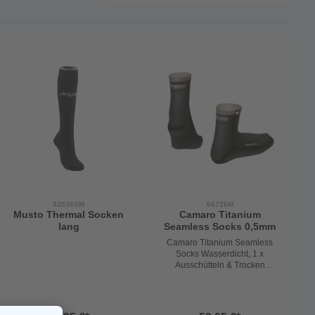
53536SM
66726M
Musto Thermal Socken
Camaro Titanium
lang
Seamless Socks 0,5mm
Camaro Titanium Seamless
Socks Wasserdicht, 1 x
Ausschütteln & Trocken
Die Camaro Titanium
Seamless Socks sind die
perfekte Lösung für alle, die
auch bei nassen