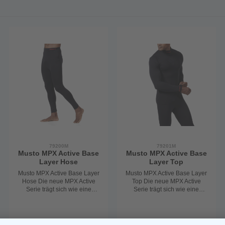
79200M
79201M
Musto MPX Active Base
Musto MPX Active Base
Layer Hose
Layer Top
Musto MPX Active Base Layer
Musto MPX Active Base Layer
Hose Die neue MPX Active
Top Die neue MPX Active
Serie trägt sich wie eine
Serie trägt sich wie eine
zweite Haut und ist die
zweite Haut und ist die
perfekte Ergänzung des 3-
perfekte Ergänzung des 3-
Schichten-Systems. Die
Schichten-Systems. Die
Hauptaufgabe der
Hauptaufgabe der