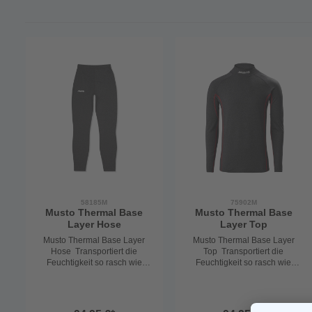
58185M
75902M
Musto Thermal Base
Musto Thermal Base
Layer Hose
Layer Top
Musto Thermal Base Layer
Musto Thermal Base Layer
Hose Transportiert die
Top Transportiert die
Feuchtigkeit so rasch wie
Feuchtigkeit so rasch wie
möglich vom Körper nach
möglich vom Körper nach
außen und sorgt für optimales
außen und sorgt für optimales
Körperklima.
Körperklima.
Funktionsunterbekleidung ,
Funktionsunterbekleidung ,