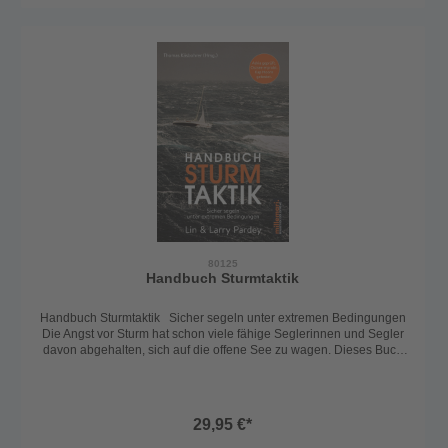
80125
Handbuch Sturmtaktik
Handbuch Sturmtaktik Sicher segeln unter extremen Bedingungen
Die Angst vor Sturm hat schon viele fähige Seglerinnen und Segler
davon abgehalten, sich auf die offene See zu wagen. Dieses Buch
geht den Mythen über die unterschiedlichen Methoden nach, ein
kleines Boot gefahrlos durch einen Sturm zu bringen, und zeigt
bewährte Methoden, die für alle Arten von Segelbooten
funktionieren. Spezielle Abschnitte erläutern die Konstruktion von
29,95 €*
Sturmsegeln, die Technologie des Seeankers und Tipps zur
Vermeidung von Ruderversagen auf See. Wie sehr dieses Buch