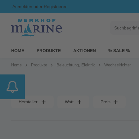
Anmelden
oder
Registrieren
HOME
PRODUKTE
AKTIONEN
% SALE %
Home
Produkte
Beleuchtung, Elektrik
Wechselrichter
Hersteller
Watt
Preis