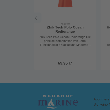
79260M
Zhik Tech Polo Ocean
H
Red/orange
Zhik Tech Polo Ocean Red/orange Die
perfekte Kombination von Form,
Funktionalität, Qualität und Modernität
re
hat Zhik geschafft. Ein sportliches Polo
mit absoluter Funktionalität für alle
d
Anlässe. Atmungsaktiv, schnelltrocknend
und wunderbar leicht auf der Haut. Auch
B
69,95 €*
die nachhaltige Produktion/Verpackung
muss man erwähnen. 100% Polyester
Str
Pique
ge
B
5
Vo
G
Fun
Abonniere
ka
Bor
Sie keine 
Ha