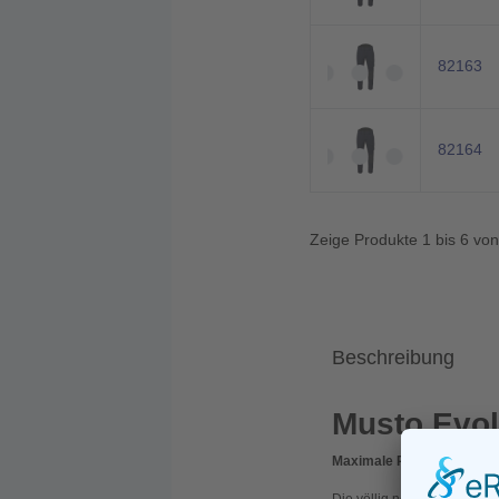
82163
82164
Zeige Produkte 1 bis 6 vo
Beschreibung
Musto Evol
Maximale Performance an