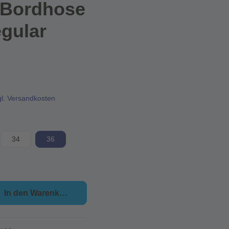
 Bordhose
gular
gl. Versandkosten
34
36
In den Warenkorb