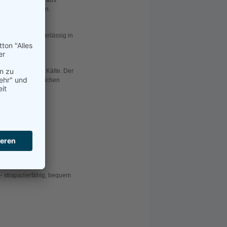
inesse. Gefertigt aus
mpromisse eingehen.
und schützt zuverlässig in
itze, Nässe oder Kälte. Der
nnenbund
zusätzlichen
– strapazierfähig, bequem