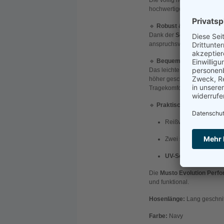
Die völlig neu überarbeitet
hochwertigen, langlebigen M
🔹
Robust & schützend
Dank der
Schoeller®-Kepr
anspruchsvollen Situatione
🔹
Bequem & flexibel
Das leichte, schnelltrockn
höher geschnittene Rücken
Tragekomfort bietet.
🔹
Praktisch & funktional
Reißverschluss und D
Zwei seitliche Einsc
UV-Schutz 50+
für z
Die
Musto Evolution Perf
und funktional.
Hosenlänge:
Lang geschni
Farbe:
Navy