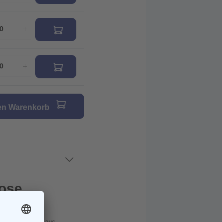
den Warenkorb
hose