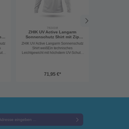
78241M
ZHIK UV Active Langarm
p
Sonnenschutz Shirt mit Zip
weiß
hutz
ZHIK UV Active Langarm Sonnenschutz
s
Shirt weißEin technisches
utz:
Leichtgewicht mit höchstem UV-Schutz:
 UV
Das Langarm-Shirt von ZHIK bietet UV
Protection 50+ und überzeugt
durch extrem leichtes, hoch
atmungsaktives und
71,95 €*
ht
schnelltrocknendes Material.Der farblich
lich
eingefasste 1/4-Zip mit
Überlappung verhindert Reibung und
und
sorgt für maximalen Tragekomfort –
 –
selbst bei intensiver Bewegung.Ob an
 an
Bord, auf dem SUP, im Kajak oder beim
beim
Wandern: Mit diesem Shirt bist du
u
optimal vor starker Sonneneinstrahlung
lung
geschützt.Material: 100%
e*
PolyesterWofür steht ZHIK?Zhik ist eine
eine
australische Marke, die
durch Innovationsgeist und kontinuierlic