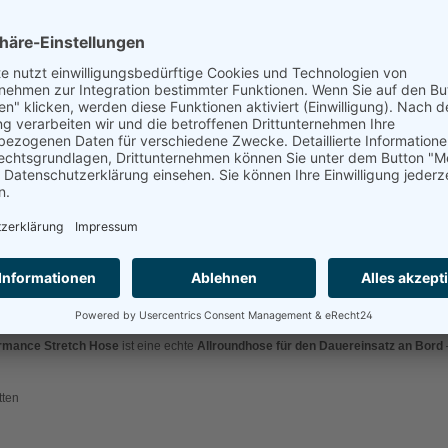
e
Performance Bordhose von Musto
vereint höchsten Komfort mit technischer Raff
aterialien, ist sie der ideale Begleiter für Seglerinnen und Segler, die keine Ko
otec Verstärkungen
an Gesäß und Knien ist die Hose besonders widerstandsfähig 
n.
ende
Stretchmaterial
sorgt für uneingeschränkte Bewegungsfreiheit – egal ob bei H
bereich hält den unteren Rücken trocken und warm, während der
dünne Fleece-I
ruckknopfverschluss mit Gürtelschlaufen für perfekte Passform
hubtaschen und eine Oberschenkeltasche mit Reißverschluss
uverlässigen Schutz vor Sonnenstrahlen
ormance Stretch Hose
ist eine echte
Allroundhose für den Dauereinsatz an Bord
tten