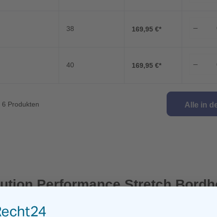
38
169,95 €*
40
169,95 €*
n 6 Produkten
Alle in 
ution Performance Stretch Bord
 Bord