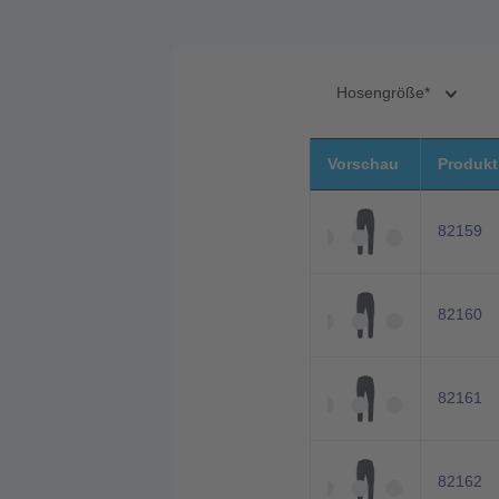
Hosengröße*
Vorschau
Produk
82159
82160
82161
82162