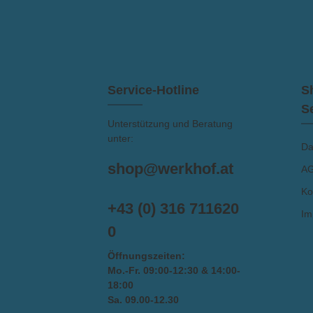
ein
u
d
Gür
Service-Hotline
S
S
Unterstützung und Beratung
unter:
Da
shop@werkhof.at
A
Ko
+43 (0) 316 711620
Im
0
Öffnungszeiten:
Mo.-Fr. 09:00-12:30 & 14:00-
18:00
Sa. 09.00-12.30