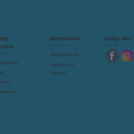
Ich habe die
setzbar. Technische Details:robustes
durch Innovationsgeist und kontinuie
AGB
gelesen 
nd strapazfähiges Materialdehnbar
he, nachhaltige Weiterentwicklung 
urch StretcheinsätzeNylon Oxford
Maßstäbe in der funktionalen
Verstärkung an Knien und
Segelbekleidung setzt.Technisc
GesäßFrontreißverschluss mit
höchste Ansprüche und maximale
Druckknöpfen2 Cargotaschen mit
TragekomfortNachhaltigkeit:
ZipVerstellbarer Bund mit
Verpackungen aus Papier oder Mais
telschlaufenUV Schutz 50+Material:
immer möglichPerformance-Design
hop
Information
Folge uns:
94% Polyamide / 6% Elastane
Zusammenarbeit mit den besten
Athlet:innen des internationalen
ervice
SegelrennsportsZHIK steht für To
Widerrufsrecht
Performance, Komfort und
Umweltbewusstsein – perfekt für ak
tenschutz
Zahlung und
Wassersportler.
GB
Versand
ntakt
pressum