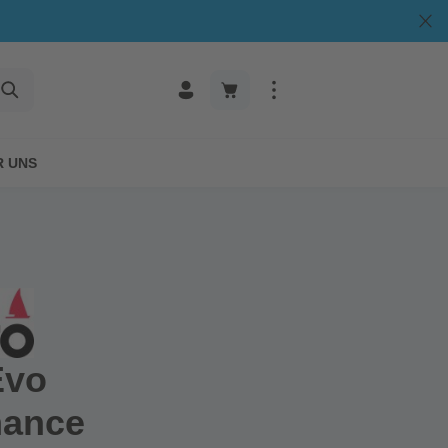
R UNS
Evo
mance