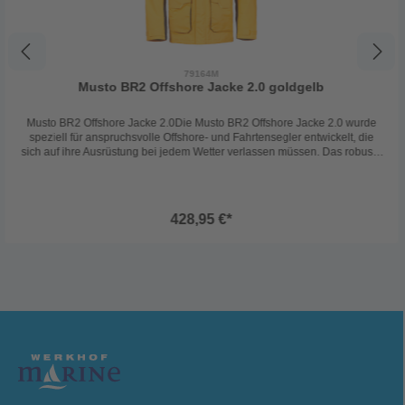
79164M
Musto BR2 Offshore Jacke 2.0 goldgelb
Musto BR2 Offshore Jacke 2.0Die Musto BR2 Offshore Jacke 2.0 wurde
speziell für anspruchsvolle Offshore- und Fahrtensegler entwickelt, die
sich auf ihre Ausrüstung bei jedem Wetter verlassen müssen. Das robuste
Polyamidgewebe in Kombination mit einer hochwertigen Polyurethan-
Membran macht die Jacke wasserdicht, abriebfest und zugleich
atmungsaktiv – ideal für lange Törns, raue Bedingungen und dauerhafte
Nässe.Dank des DWR-Finish perlt Wasser zuverlässig an der Oberfläche
428,95 €*
ab, sodass das Material nicht durchnässt und seine Atmungsaktivität
behält. Die Jacke überzeugt durch eine hochwertige Verarbeitung,
durchdachte Details und maximale Funktionalität für den sicheren Einsatz
auf See.Material & PerformanceAußenmaterial: 75% Polyamid, 25%
PolyurethanFutter Körper: 100% Polyester MeshFutter Ärmel: 100%
PolyesterWassersäule: 15.000 mmAtmungsaktivität: 7.000
g/m²AusstattungsmerkmaleVerstaubare, fluoreszierende Kapuze für
optimale SichtbarkeitHoch geschnittener, fleecegefütterter Kragen für
Wärme und Komfort2-Wege YKK® Frontreißverschluss mit doppelter
SturmflappeFleecegefütterte HandwärmertaschenGroße, wasserdicht
verschlossene CargotaschenVerstellbare Doppelmanschetten für
zuverlässigen Schutz vor eindringendem Wasser