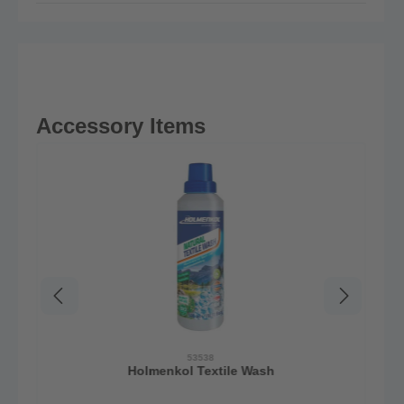
Accessory Items
53538
Holmenkol Textile Wash