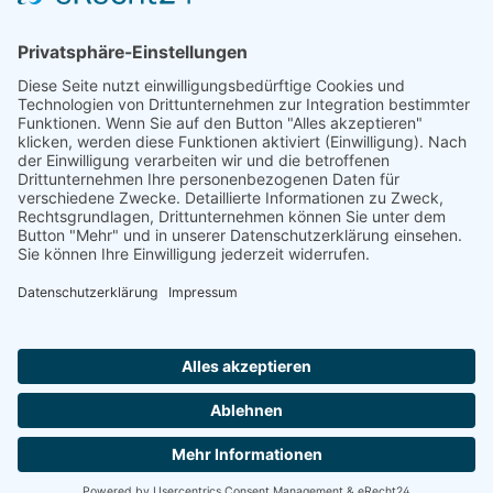
Service-Hotline
Shop Service
Information
Folge uns:
* Alle Preise inkl. gesetzl. Mehrwertsteuer zzgl.
Versandkosten
und ggf. Nachnahmegebühren, wenn nicht anders angegeben.
© 2026 werkhof.at - with
by
chiliSCHARF