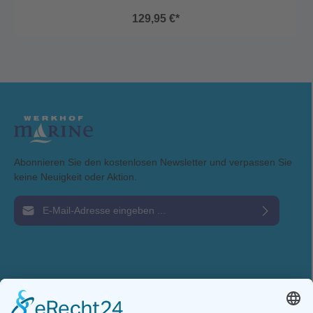
samt Achsenteil können einfach und bequem vom Spiegel, bzw. von
129,95 €*
den festmontierten Einrast-Konsolen abgenommen werden, um
diese dann geschützt vor der Sonne zu lagern, wenn das Boot nicht
in Gebrauch ist. Aus UV beständigem und Fiberglas verstärktem
Kunststoff Gewicht nur 4 kg Empfohlen für Boote bis 3,6 Meter
Empfohlene Arbeitslast bis 100 kg inkl Außenborder bis 9,9 PS
Einfache Installation und Zusammenbau Einfaches Ein- und
Ausrasten der Räder Mehrere Radpositionen einstellbar Räder-
Durchmesser 25 cm, Breite 10 cm Verbindungselemente und
Achsen aus rostfreiem Stahl
Abonnieren Sie den kostenlosen Newsletter und verpassen Sie
keine Neuigkeit oder Aktion.
E-Mail-Adresse*
Ich habe die
Datenschutzbestimmungen
zur Kenntnis genommen und die
AGB
gelesen und bin mit ihnen einverstanden.