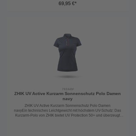
69,95 €*
78244M
ZHIK UV Active Kurzarm Sonnenschutz Polo Damen
navy
ZHIK UV Active Kurzarm Sonnenschutz Polo Damen
navyEin technisches Leichtgewicht mit höchstem UV-Schutz: Das
Kurzarm-Polo von ZHIK bietet UV Protection 50+ und überzeugt
durch extrem leichtes, hoch atmungsaktives und
schnelltrocknendes Material. Leicht taillierter Schnitt. Der farblich
eingefasste 1/4-Zip mit weicher Überlappung verhindert Reibung
und sorgt für maximalen Tragekomfort – selbst bei intensiver