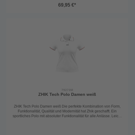
und der praktischen Kapuze ist der Hoodie ein vielseitiger Begleiter
69,95 €*
– perfekt für Lagenlook, kühle Morgenstunden oder windige
Abende. Ob auf Reisen, beim Segeln oder im Alltag: Der Inshore
Hoodie ist immer die richtige Wahl.Details:Leichtes,
schnelltrocknendes Jersey-MaterialWeich, elastisch und
knitterarmPerfekt für unterwegs – an Land und an BordAngenehm
zu tragen und vielseitig kombinierbar100% PolyesterFarbe:
anthrazit
79273M
ZHIK Tech Polo Damen weiß
ZHIK Tech Polo Damen weiß Die perfekte Kombination von Form,
Funktionalität, Qualität und Modernität hat Zhik geschafft. Ein
sportliches Polo mit absoluter Funktionalität für alle Anlässe. Leicht
taillierter Schnitt. Atmungsaktiv, schnelltrocknend und wunderbar
leicht auf der Haut. Auch die nachhaltige Produktion/Verpackung
muss man erwähnen. 100% Polyester Pique