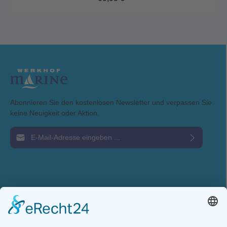
Bewegung.Ob an Bord, auf dem SUP, im Kajak oder beim Wandern:
Mit diesem Shirt bist du optimal vor starker Sonneneinstrahlung
geschützt.Material: 100% PolyesterWofür steht ZHIK?Zhik ist eine
australische Marke, die durch Innovationsgeist und kontinuierliche,
nachhaltige Weiterentwicklung neue Maßstäbe in der funktionalen
Segelbekleidung setzt.Technisch höchste Ansprüche und maximaler
TragekomfortNachhaltigkeit: Verpackungen aus Papier oder Mais,
wo immer möglichPerformance-Design in Zusammenarbeit mit den
besten Athlet:innen des internationalen SegelrennsportsZHIK steht
für Top-Performance, Komfort und Umweltbewusstsein – perfekt für
aktive Wassersportler.
Abonnieren Sie den kostenlosen Newsletter und verpassen Sie
keine Neuigkeit oder Aktion.
E-Mail-Adresse*
Ich habe die
Datenschutzbestimmungen
zur Kenntnis genommen und die
AGB
gelesen und bin mit ihnen einverstanden.
Service-Hotline