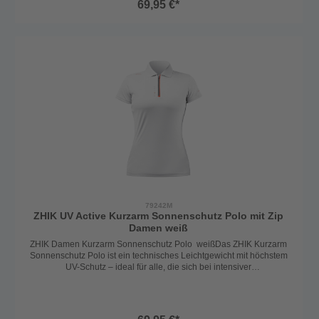
69,95 €*
Bewegung.Ob an Bord, auf dem SUP, im Kajak oder beim Wandern:
Mit diesem Shirt bist du optimal vor starker Sonneneinstrahlung
geschützt.Material: 100% Polyester
79242M
ZHIK UV Active Kurzarm Sonnenschutz Polo mit Zip
Damen weiß
ZHIK Damen Kurzarm Sonnenschutz Polo weißDas ZHIK Kurzarm
Sonnenschutz Polo ist ein technisches Leichtgewicht mit höchstem
UV-Schutz – ideal für alle, die sich bei intensiver
Sonneneinstrahlung zuverlässig schützen möchten.Mit einer UV
Protection von 50+, extrem leichter Materialstruktur und
hervorragender Atmungsaktivität bietet dieses Shirt maximalen
Komfort an heißen Tagen. Der farblich abgesetzte 1/4-Zip mit