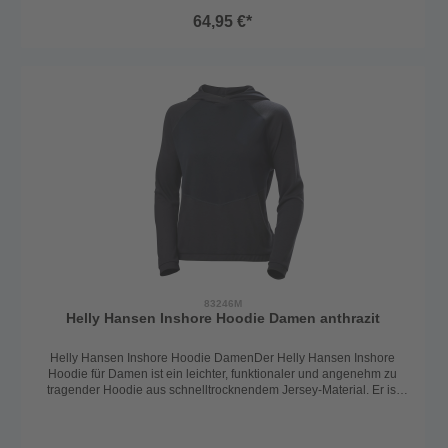
Funktionsjacken getragen werden. Leicht taillierter Schnitt. 100%
64,95 €*
Polyamide.
83246M
Helly Hansen Inshore Hoodie Damen anthrazit
Helly Hansen Inshore Hoodie DamenDer Helly Hansen Inshore
Hoodie für Damen ist ein leichter, funktionaler und angenehm zu
tragender Hoodie aus schnelltrocknendem Jersey-Material. Er ist
ideal für aktive Tage an Bord sowie entspannte Momente an Land.
Das weiche, elastische Material knittert kaum und sorgt den ganzen
Tag über für höchsten Tragekomfort.Dank seines geringen Gewichts