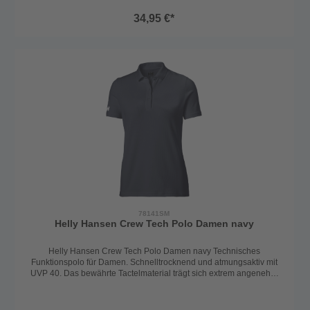
Baumwolle bietet es ein angenehmes Tragegefühl und hohen
34,95 €*
Komfort im Alltag wie auch in der Freizeit.Details: Rundhals, leichter
Stoff, Sailing Club Logo Print vorne, sportlich-maritime
Optik.Material: 100% BaumwolleFarbe: beige/cremeweiß
78141SM
Helly Hansen Crew Tech Polo Damen navy
Helly Hansen Crew Tech Polo Damen navy Technisches
Funktionspolo für Damen. Schnelltrocknend und atmungsaktiv mit
UVP 40. Das bewährte Tactelmaterial trägt sich extrem angenehm
ist strapazfähig, schnelltrocknend und noch dazu bügelfrei. Ein
wahres Wundershirt. Ideal für unterwegs und für die heißen Tage.
Kann auch als Funktionshirt unter dem Ölzeug, bzw anderen