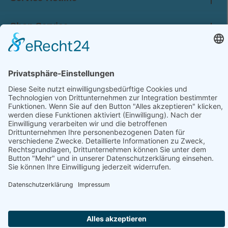
Shop Service
Information
Folge uns:
* Alle Preise inkl. gesetzl. Mehrwertsteuer zzgl.
Versandkosten
und ggf. Nachnahmegebühren, wenn nicht anders angegeben.
© 2026 werkhof.at - with
by
chiliSCHARF