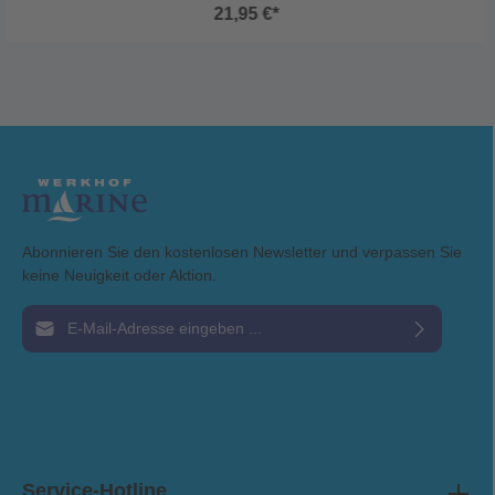
21,95 €*
Abonnieren Sie den kostenlosen Newsletter und verpassen Sie
keine Neuigkeit oder Aktion.
E-Mail-Adresse*
Ich habe die
Datenschutzbestimmungen
zur Kenntnis genommen und die
AGB
gelesen und bin mit ihnen einverstanden.
Service-Hotline