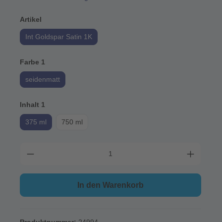
Artikel
Int Goldspar Satin 1K
Farbe 1
seidenmatt
Inhalt 1
375 ml
750 ml
In den Warenkorb
Produktnummer:
24994