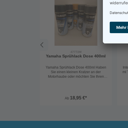
47772M
Yamaha Sprühlack Dose 400ml
Yamaha Sprühlack Dose 400ml Haben
Int
Sie einen kleinen Kratzer an der
ml 
Motorhaube oder möchten Sie Ihren
Yamaha Motor neu lackieren? Mit den
für
Yamaha Sprühfarben erzielen Sie ein
perfektes und originales Ergebnis –
einfach, schnell und zuverlässig. Kein
ver
18,95 €*
Ab
mühsames Farbaussuchen mit
Farbkarten und keine bösen
Überraschungen beim Lackieren.
Bestellen Sie einfach die passende
Originalfarbe von Yamaha, aufsprühen –
Aus
fertig. Der Farbton passt exakt zu Ihrem
kei
Yamaha Motor. Für ein optimales