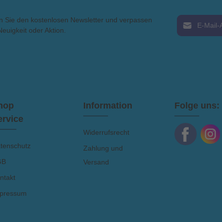
zellente Verlaufseigenschaften. Mit
sel oder Schaumstoffrolle auftragbar.
E-Mail-Adress
n Sie den kostenlosen Newsletter und verpassen
nhalt: 750 ml Verdünnung: Nr. 100
streichfarbe: One Up Ergiebigkeit: 12
Neuigkeit oder Aktion.
² / Liter Biozidprodukte vorsichtig
Ich habe die
rwenden. Vor Gebrauch stets Etikett
AGB
gelesen 
und Produktinformation lesen.
hop
Information
Folge uns:
ervice
Widerrufsrecht
tenschutz
Zahlung und
GB
Versand
ntakt
pressum