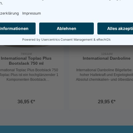
78911M
12644M
International Toplac Plus
International Danboline
Bootslack 750 ml
ernational Toplac Plus Bootslack 750
International Danboline Bilgefarbe 
Toplac Plus ist ein hochglänzender 1
hoher Haltekraft und Ergiebigkeit
Komponenten Bootslack
Absolut chemikalien- und ölbeständ
 alle Bootsbaumaterialien im Überwa
Kratzund stoßfest und auch für Spa
sserbereich. Toplac Plus
und Stauräume geeignet. Verdünnu
lässt sich mit der Rolle ohne zu
Nr. 1 Ergiebigkeit: 11 m² / Liter
schlichten auftragen. Es ist einfach a
Biozidprodukte vorsichtig verwend
36,95 €*
29,95 €*
nzuwenden und enthält UV-­
Vor Gebrauch stets Etikett und
Filter für erhöhte Haltbarkeit.
Produktinformation lesen.
Sortiment mit vielen
leuchtenden Farbtönen.
 Gründen der Exzellenz und Haltbar
t hat es eine einzigartige chemische
Struktur.