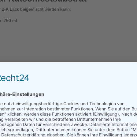
 2-K Lack beigemischt werden kann.
ca. 750 ml.