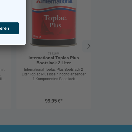
78916M
International Toplac Plus
Bootslack 2 Liter
mit
International Toplac Plus Bootslack 2
.
Liter Toplac Plus ist ein hochglänzender
ig.
1 Komponenten Bootslack
nten
für alle Bootsbaumaterialien im Überwa
ng:
sserbereich. Toplac Plus
lässt sich mit der Rolle ohne zu
en.
verschlichten auftragen. Es ist einfach a
99,95 €*
nzuwenden und enthält UV-­
Filter für erhöhte Haltbarkeit.
Sortiment mit vielen
leuchtenden Farbtönen.
Aus Gründen der Exzellenz und Haltbar
keit hat es eine einzigartige chemische
Struktur.