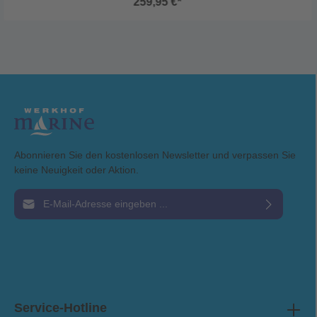
259,95 €*
Abonnieren Sie den kostenlosen Newsletter und verpassen Sie
keine Neuigkeit oder Aktion.
E-Mail-Adresse*
Ich habe die
Datenschutzbestimmungen
zur Kenntnis genommen und die
AGB
gelesen und bin mit ihnen einverstanden.
Service-Hotline