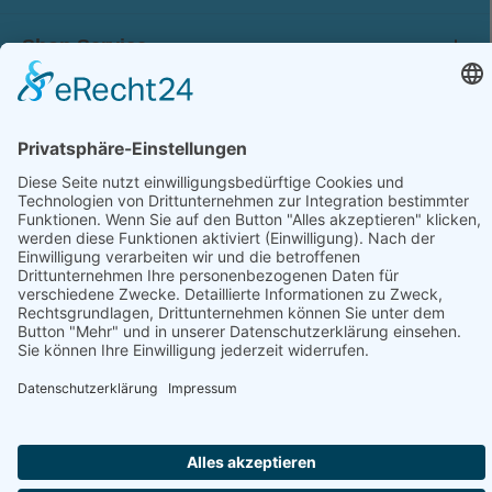
Shop Service
Information
Folge uns:
* Alle Preise inkl. gesetzl. Mehrwertsteuer zzgl.
Versandkosten
und ggf. Nachnahmegebühren, wenn nicht anders angegeben.
© 2026 werkhof.at - with
by
chiliSCHARF