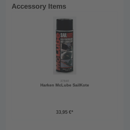
Accessory Items
37840
Harken McLube SailKote
33,95 €*