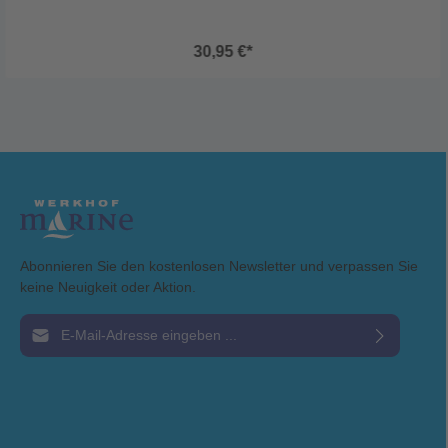
30,95 €*
Abonnieren Sie den kostenlosen Newsletter und verpassen Sie
keine Neuigkeit oder Aktion.
E-Mail-Adresse*
Ich habe die
Datenschutzbestimmungen
zur Kenntnis genommen und die
AGB
gelesen und bin mit ihnen einverstanden.