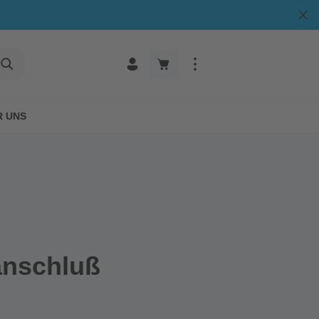
R UNS
anschluß