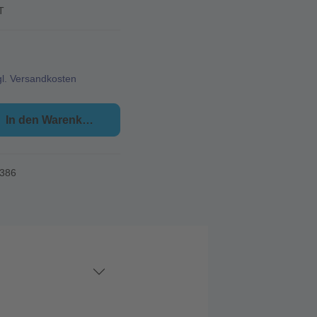
T
gl. Versandkosten
In den Warenkorb
386