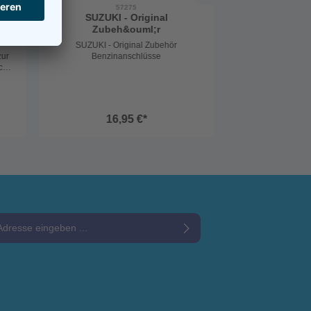
57275
it
SUZUKI - Original
Zubeh&ouml;r
"
SUZUKI - Original Zubehör
zur
Benzinanschlüsse
ach
inde
t
ntil
n.
16,95 €*
e*
Datenschutzbestimmungen
zur Kenntnis genommen und die
und bin mit ihnen einverstanden.