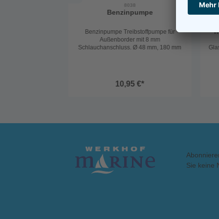
8038
Benzinpumpe
Benzinpumpe Treibstoffpumpe für
W
Außenborder mit 8 mm
Schlauchanschluss. Ø 48 mm, 180 mm
Gla
10,95 €*
Abonniere
Sie keine 