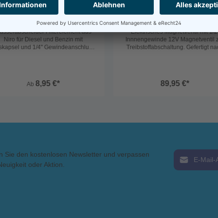
12801M
41554
Wasserabscheider
Elektrisches Magnetventil m
1/2" Innnengewinde 12V
asserabscheider Filterelement aus
Elektrisches Magnetventil mit 1/2
Niro für Diesel und Benzin mit
Innnengewinde 12V Magnetventil 
skapsel und 1/4" Gewindeanschluss.
Treibstoffabschaltung. Gefertigt n
Max. Durchfluss 400 L/h.
UNI EN28846. Anschluss Innengew
1/2". Durchflussmenge 100 l/h, mi
Bypass-Funktion. Sie können das Ve
von Hand oder elektrisch bediene
8,95 €*
89,95 €*
Ab
E-Mail-Adress
n Sie den kostenlosen Newsletter und verpassen
Neuigkeit oder Aktion.
Ich habe die
AGB
gelesen 