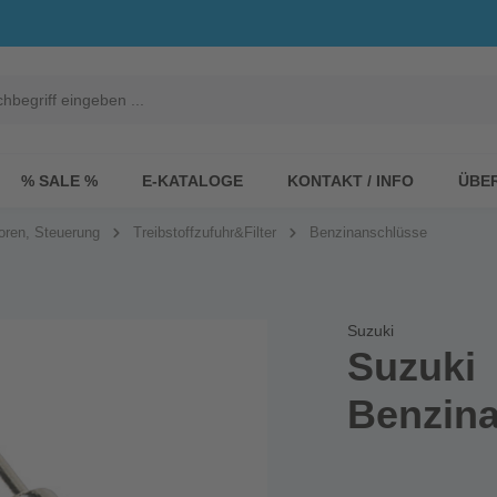
% SALE %
E-KATALOGE
KONTAKT / INFO
ÜBE
oren, Steuerung
Treibstoffzufuhr&Filter
Benzinanschlüsse
Suzuki
Suzuki
Benzin