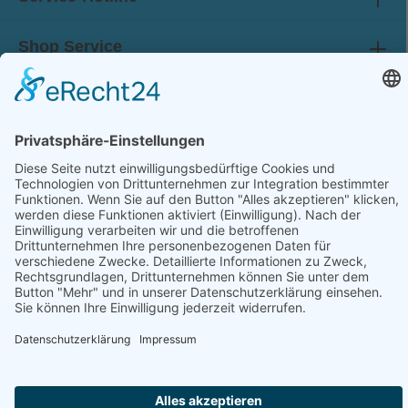
Shop Service
Information
Folge uns:
* Alle Preise inkl. gesetzl. Mehrwertsteuer zzgl.
Versandkosten
und ggf. Nachnahmegebühren, wenn nicht anders angegeben.
© 2026 werkhof.at - with
by
chiliSCHARF