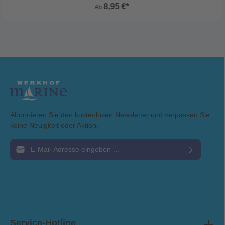
8,95 €*
Ab
Abonnieren Sie den kostenlosen Newsletter und verpassen Sie
keine Neuigkeit oder Aktion.
E-Mail-Adresse*
Ich habe die
Datenschutzbestimmungen
zur Kenntnis genommen und die
AGB
gelesen und bin mit ihnen einverstanden.
Service-Hotline