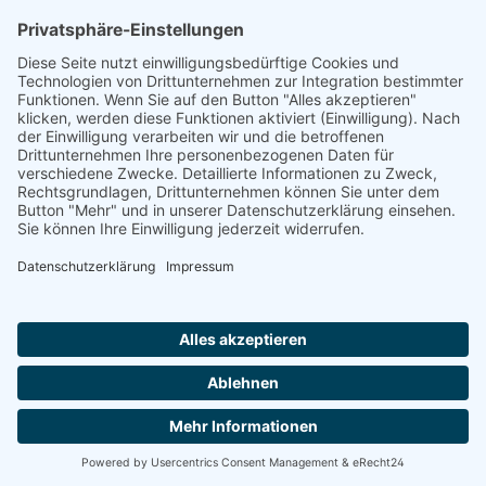
Shop Service
Information
Folge uns:
* Alle Preise inkl. gesetzl. Mehrwertsteuer zzgl.
Versandkosten
und ggf. Nachnahmegebühren, wenn nicht anders angegeben.
© 2026 werkhof.at - with
by
chiliSCHARF