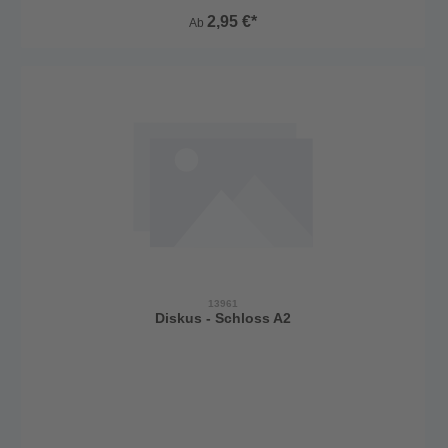
sicherheitsrelevanten Teile aus speziell gehärtetem Stahl
2,95 €*
Ab
13961
Diskus - Schloss A2