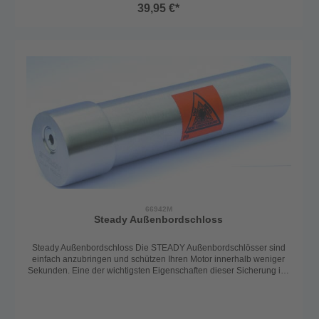
39,95 €*
66942M
Steady Außenbordschloss
Steady Außenbordschloss Die STEADY Außenbordschlösser sind
einfach anzubringen und schützen Ihren Motor innerhalb weniger
Sekunden. Eine der wichtigsten Eigenschaften dieser Sicherung ist,
daß sie nicht klappern kann, wenn der Motor läuft. Dafür sorgt die
Kunststoffummantelung im Inneren der Schlosshülse. Das Schloss
ist aus speziell seewasserfestem Edelstahl gefertigt und wird mit 5
Schlüsseln ausgeliefert.