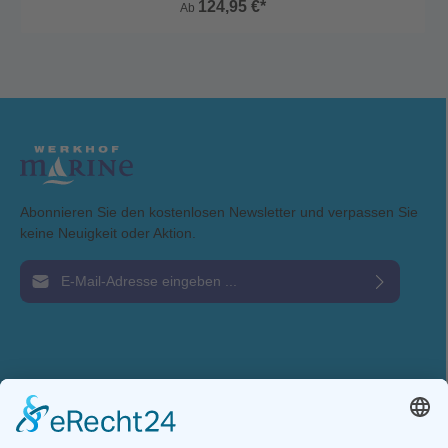
124,95 €*
Ab
Abonnieren Sie den kostenlosen Newsletter und verpassen Sie
keine Neuigkeit oder Aktion.
E-Mail-Adresse*
Ich habe die
Datenschutzbestimmungen
zur Kenntnis genommen und die
AGB
gelesen und bin mit ihnen einverstanden.
Service-Hotline