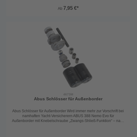
Teile aus speziell gehärtetem Stahl
7,95 €*
Ab
4673M
Abus Schlösser für Außenborder
Abus Schlösser für Außenborder Wird immer mehr zur Vorschrift bei
namhaften Yacht-Versicherern ABUS 388 Nemo Evo für
Außenborder mit Knebelschraube „Zwangs-Shließ-Funktion“ – nach
dem Abschließen kann der Schlüssel nur abgezogen werden wenn
das Schloss vollständig verriegelt ist. Neuer Korrosionsschutz für
Schlosskörper und Zylinder Schlosskörper, Bolzen und die