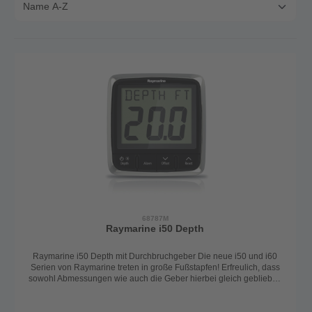
68787M
Raymarine i50 Depth
Raymarine i50 Depth mit Durchbruchgeber Die neue i50 und i60
Serien von Raymarine treten in große Fußstapfen! Erfreulich, dass
sowohl Abmessungen wie auch die Geber hierbei gleich geblieben
sind. Geblieben ist ebenso die einfache Bedienung, das
hervorragend ablesbare Display, die hohe Präzision und die fast
unverwüstliche Qualität, die die ST60 Serie zum Benchmark