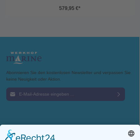
gemacht haben. Tiefe Tiefentrendanzeige Kiel-Offset Minimum &
579,95 €*
Maximum Anker- und Tiefenalarm
Abonnieren Sie den kostenlosen Newsletter und verpassen Sie
keine Neuigkeit oder Aktion.
E-Mail-Adresse*
Ich habe die
Datenschutzbestimmungen
zur Kenntnis genommen und die
AGB
gelesen und bin mit ihnen einverstanden.