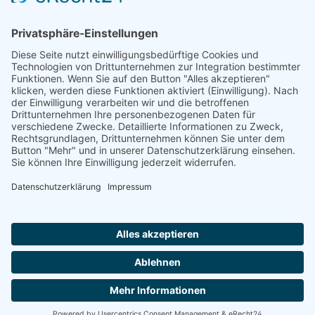
Service-Hotline
Shop Service
Information
Folge uns:
* Alle Preise inkl. gesetzl. Mehrwertsteuer zzgl.
Versandkosten
und ggf. Nachnahmegebühren, wenn nicht anders angegeben.
© 2026 werkhof.at - with
by
chiliSCHARF