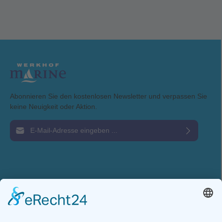
Abonnieren Sie den kostenlosen Newsletter und verpassen Sie
keine Neuigkeit oder Aktion.
E-Mail-Adresse*
Ich habe die
Datenschutzbestimmungen
zur Kenntnis genommen und die
AGB
gelesen und bin mit ihnen einverstanden.
Service-Hotline