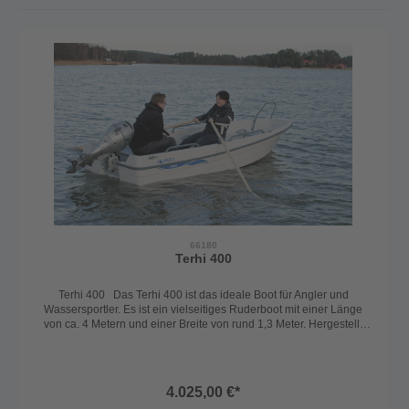
66180
Terhi 400
Terhi 400 Das Terhi 400 ist das ideale Boot für Angler und
Wassersportler. Es ist ein vielseitiges Ruderboot mit einer Länge
von ca. 4 Metern und einer Breite von rund 1,3 Meter. Hergestellt
aus robustem und schlagfestem ABS ist es leicht und dennoch
stabile. Der Schaumkern zwischen den 2 Rumpfschalen macht das
Boot nahezu unsinkbar. Auch lange Standzeiten machen dem Boot
nichts aus. Das Material ist sehr witterungsbeständig und UV-stabil.
4.025,00 €*
Das offene Design ermöglicht es mehrere Personen bequem zu