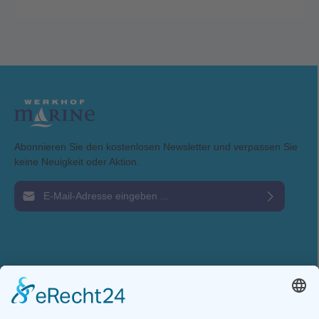
Mittelsitzbank mit integriertem verschließbarem Staufach für
Zubehör. Ausstattung Riemen (Ruder) Dollen (Ruderhalter)
Dollenhalterung 1 Sitzbank mit Stauraum Spiegelplatte
Scheuerleiste Bug- und Heckösen 2 Selbstlenzventil Technische
Daten: Gesamtlänge 235cm
Gesamtbreite 130cm Gewicht ohne Motor
52kg Anzahl Personen 2 Max. zul.
kW / PS 2,2 / 3 Optionales Zubehör auf Anfrage.
Achtung: Dieser Artikel kann aufgrund seiner Größe nicht versendet
werden.
Abonnieren Sie den kostenlosen Newsletter und verpassen Sie
keine Neuigkeit oder Aktion.
E-Mail-Adresse*
Ich habe die
Datenschutzbestimmungen
zur Kenntnis genommen und die
AGB
gelesen und bin mit ihnen einverstanden.
Service-Hotline