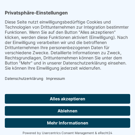
Shop Service
Information
Folge uns:
* Alle Preise inkl. gesetzl. Mehrwertsteuer zzgl.
Versandkosten
und ggf. Nachnahmegebühren, wenn nicht anders angegeben.
© 2026 werkhof.at - with
by
chiliSCHARF