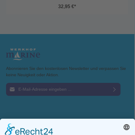
32,95 €*
Abonnieren Sie den kostenlosen Newsletter und verpassen Sie
keine Neuigkeit oder Aktion.
E-Mail-Adresse*
Ich habe die
Datenschutzbestimmungen
zur Kenntnis genommen und die
AGB
gelesen und bin mit ihnen einverstanden.
Service-Hotline