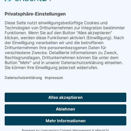
Service-Hotline
Shop Service
Information
Folge uns:
* Alle Preise inkl. gesetzl. Mehrwertsteuer zzgl.
Versandkosten
und ggf. Nachnahmegebühren, wenn nicht anders angegeben.
© 2026 werkhof.at - with
by
chiliSCHARF