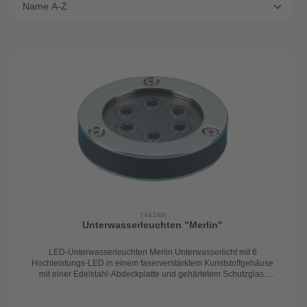
74434M
Unterwasserleuchten "Merlin"
LED-Unterwasserleuchten Merlin Unterwasserlicht mit 6
Hochleistungs-LED in einem faserverstärktem Kunststoffgehäuse
mit einer Edelstahl-Abdeckplatte und gehärtetem Schutzglas.
Extrem hell mit 1130 Lumen und einem Abstrahlwinkel von 10 Grad.
Spannung: 12-28V Verbrauch: 1,28Amp Durchmesser: 90mm Höhe:
18mm