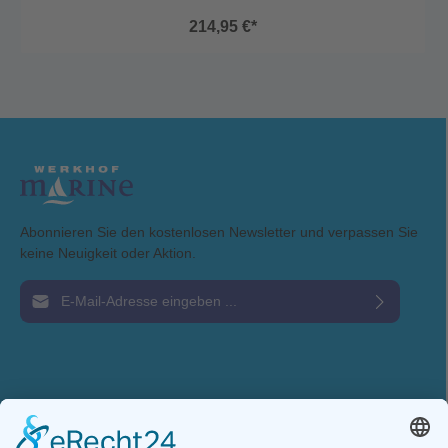
214,95 €*
Abonnieren Sie den kostenlosen Newsletter und verpassen Sie
keine Neuigkeit oder Aktion.
E-Mail-Adresse*
Ich habe die
Datenschutzbestimmungen
zur Kenntnis genommen und die
AGB
gelesen und bin mit ihnen einverstanden.