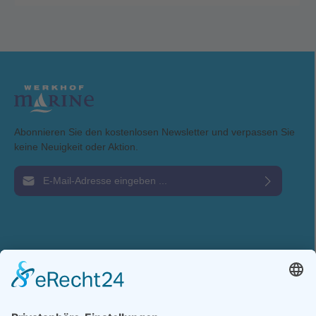
Abonnieren Sie den kostenlosen Newsletter und verpassen Sie
keine Neuigkeit oder Aktion.
E-Mail-Adresse*
Ich habe die
Datenschutzbestimmungen
zur Kenntnis genommen und die
AGB
gelesen und bin mit ihnen einverstanden.
Service-Hotline