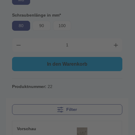
Schraubenlänge in mm*
80
90
100
In den Warenkorb
Produktnummer:
22
Filter
Vorschau