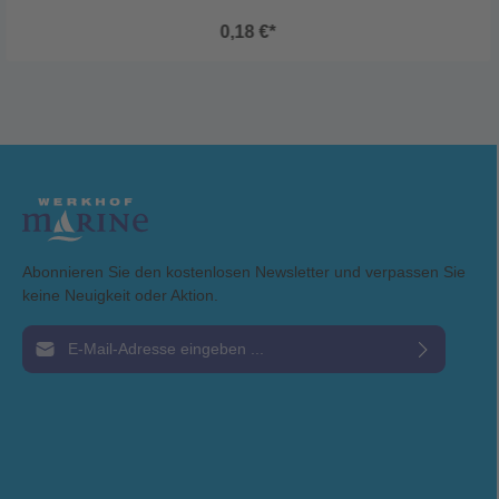
Schraubenart: Sechskantschraube mit Vollgewinde Werkstoff: Edelstahl
A4 Korrosionsbeständigkeit: Sehr hoch (säure- und seewasserbeständig)
0,18 €*
Gewindeart: Metrisches ISO-Gewinde Antrieb: Außensechskant
Festigkeitsklasse: A4-70 (je nach Ausführung) Einsatzbereiche:
Außenbereich Chemische Industrie Lebensmittelindustrie Maschinenbau
Schiffbau
Abonnieren Sie den kostenlosen Newsletter und verpassen Sie
keine Neuigkeit oder Aktion.
E-Mail-Adresse*
Ich habe die
Datenschutzbestimmungen
zur Kenntnis genommen und die
AGB
gelesen und bin mit ihnen einverstanden.