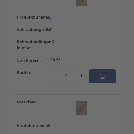
Produktnummer
22
Schraubengröße*
M8
Schraubenlänge
80
in mm*
1,00 €*
Stückpreis
Kaufen
Vorschau
Produktnummer
23