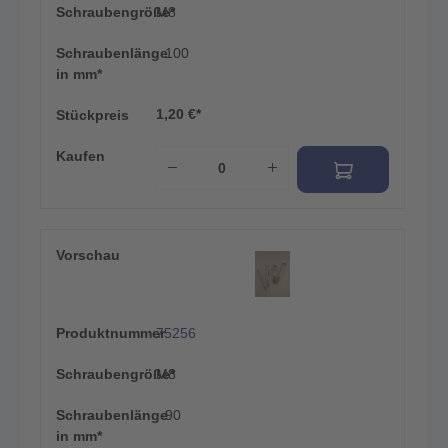
Schraubengröße*
M8
Schraubenlänge
100
in mm*
1,20 €*
Stückpreis
Kaufen
Vorschau
Produktnummer
75256
Schraubengröße*
M8
Schraubenlänge
90
in mm*