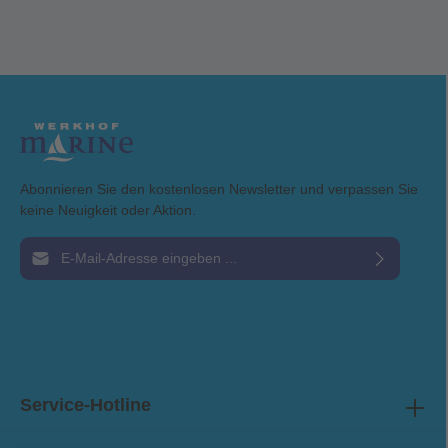
Abmessungen mm (LxBxH) 335,8x260x260,5
Gewicht 15kg max. Entladestrom 100A 200 Ah
Modell auf Anfrage Modelle mit 24V / 36V / 48V auf Anfrage Achtung: Bei
diesem Artikel handelt es sich um Gefahrgut. Dieser kann daher nicht
versendet werden. Die Installation von elektrischen Geräten sollte immer
durch eine fachkundige Person erfolgen.
Abonnieren Sie den kostenlosen Newsletter und verpassen Sie
keine Neuigkeit oder Aktion.
E-Mail-Adresse*
Ich habe die
Datenschutzbestimmungen
zur Kenntnis genommen und die
AGB
gelesen und bin mit ihnen einverstanden.
Service-Hotline