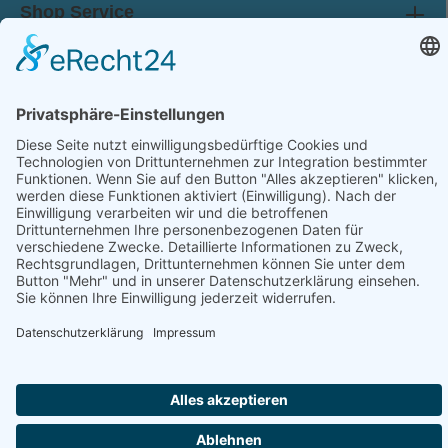
Shop Service
Information
Folge uns:
* Alle Preise inkl. gesetzl. Mehrwertsteuer zzgl.
Versandkosten
und ggf. Nachnahmegebühren, wenn nicht anders angegeben.
© 2026 werkhof.at - with
by
chiliSCHARF