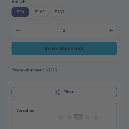
Artikel*
E60
E100
E163
In den Warenkorb
Produktnummer:
80275
Filter
Vorschau