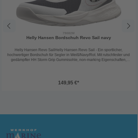
79082M
Helly Hansen Bordschuh Revo Sail navy
Helly Hansen Revo SailHelly Hansen Revo Sail - Ein sportlicher,
hochwertiger Bordschuh für Segler in Weiß/Navy/Rot. Mit rutschfester und
gedämpfter HH Storm Grip Gummisohle, non-marking Eigenschaften,
antibakteriellem Innenfutter und schnelltrocknendem Material bietet der
Revo Sail optimalen Tragekomfort und Leistung. Zudem zeigt Helly
Hansen mit recycelten Materialien ein starkes Engagement für
Nachhaltigkeit. Der Revo Sail vereint Funktionalität, Stil und
149,95 €*
Umweltbewusstsein für ein perfektes Segelerlebnis.Farbe: weiß/navy/rot