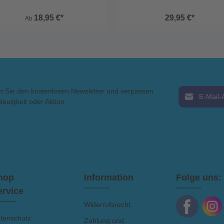
LxBxH: 365x200x200mm
18,95 €*
29,95 €*
Ab
E-Mail-Adress
n Sie den kostenlosen Newsletter und verpassen
Neuigkeit oder Aktion.
Ich habe die
AGB
gelesen 
hop
Information
Folge uns:
ervice
Widerrufsrecht
tenschutz
Zahlung und