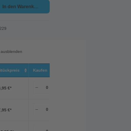
In den Warenkorb
229
e ausblenden
Stückpreis
Kaufen
8,95 €*
7,95 €*