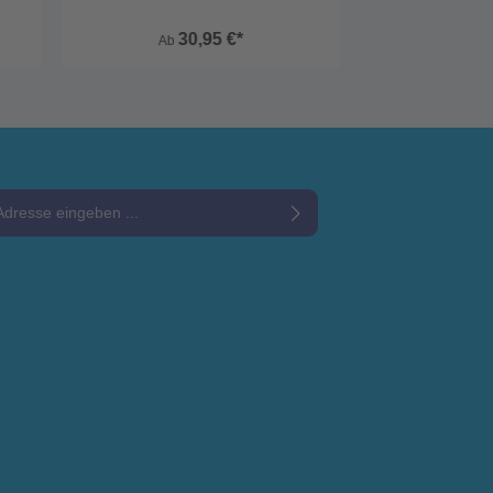
30,95 €*
Ab
e*
Datenschutzbestimmungen
zur Kenntnis genommen und die
und bin mit ihnen einverstanden.