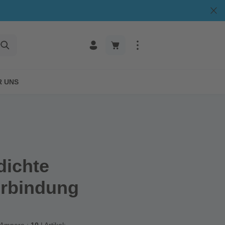
R UNS
dichte
erbindung