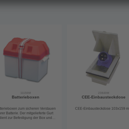
11150M
23840M
Batterieboxen
CEE-Einbausteckdose
tterieboxen zum sicheren Verstauen
CEE-Einbausteckdose 103x159 
hrer Batterie. Der mitgelieferte Gurt
dient zur Befestigung der Box und
schützt somit vor dem Umkippen.
htung: Artikel 11151 hat neue Maße: