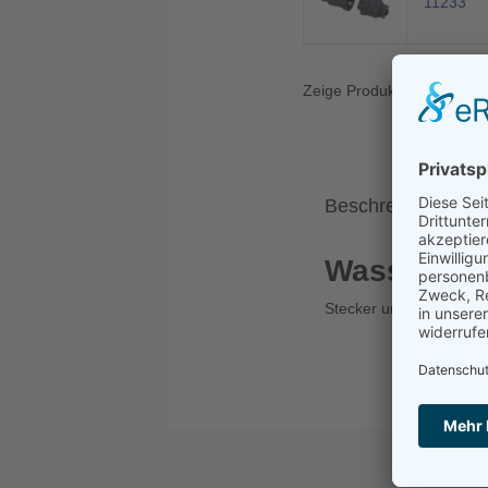
11233
Zeige Produkte 1 bis 3 vo
Beschreibung
Wasserdich
Stecker und Steckdos