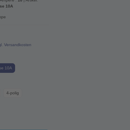
 Ampere :
10
| Artikel:
se 10A
ppe
gl. Versandkosten
se 10A
4-polig