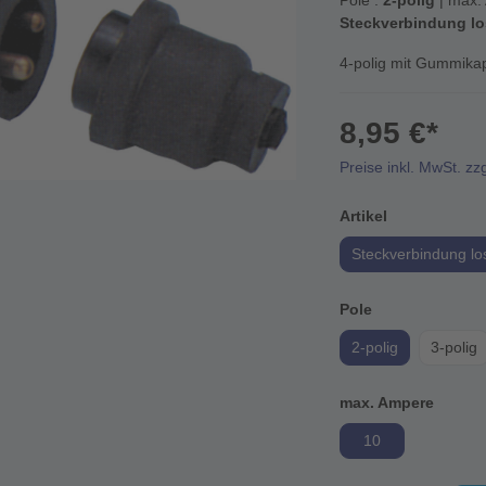
Pole :
2-polig
| max.
Steckverbindung lo
4-polig mit Gummika
8,95 €*
Preise inkl. MwSt. zz
Artikel
Steckverbindung lo
Pole
2-polig
3-polig
max. Ampere
10