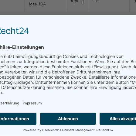
4-polig
10
lose 10A
n 3 Produkten
Alle in 
te Steckverbindung lose
e mit Gummikappe