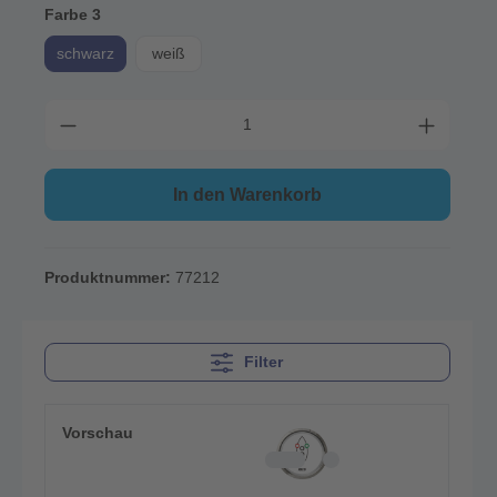
Farbe 3
schwarz
weiß
In den Warenkorb
Produktnummer:
77212
Filter
Vorschau