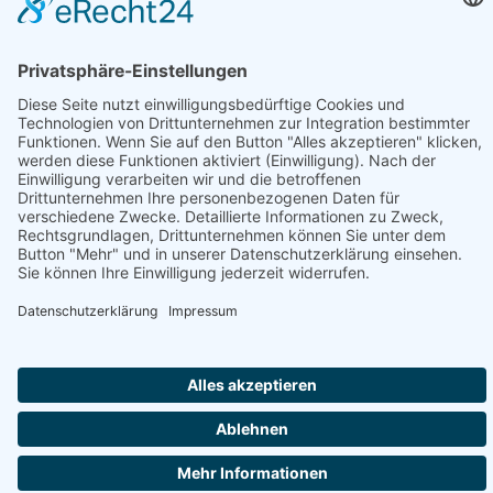
Information
Folge uns:
* Alle Preise inkl. gesetzl. Mehrwertsteuer zzgl.
Versandkosten
und ggf. Nachnahmegebühren, wenn nicht anders angegeben.
© 2026 werkhof.at - with
by
chiliSCHARF