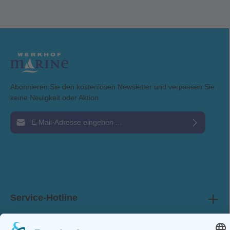
Abonnieren Sie den kostenlosen Newsletter und verpassen Sie
keine Neuigkeit oder Aktion.
E-Mail-Adresse*
Ich habe die
Datenschutzbestimmungen
zur Kenntnis genommen und die
AGB
gelesen und bin mit ihnen einverstanden.
Service-Hotline
Shop Service