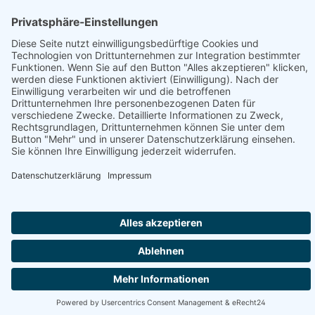
Information
Folge uns:
* Alle Preise inkl. gesetzl. Mehrwertsteuer zzgl.
Versandkosten
und ggf. Nachnahmegebühren, wenn nicht anders angegeben.
© 2026 werkhof.at - with
by
chiliSCHARF