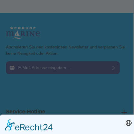
Abonnieren Sie den kostenlosen Newsletter und verpassen Sie
keine Neuigkeit oder Aktion.
E-Mail-Adresse*
Ich habe die
Datenschutzbestimmungen
zur Kenntnis genommen und die
AGB
gelesen und bin mit ihnen einverstanden.
Service-Hotline
Shop Service