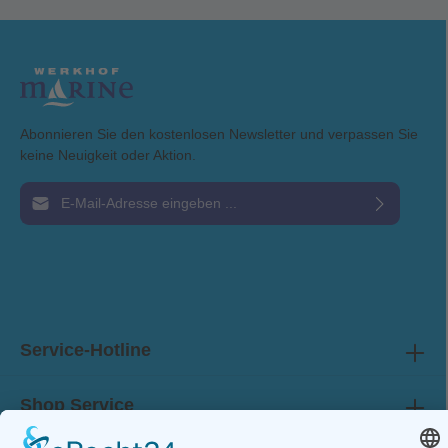
Abonnieren Sie den kostenlosen Newsletter und verpassen Sie
keine Neuigkeit oder Aktion.
E-Mail-Adresse*
Ich habe die
Datenschutzbestimmungen
zur Kenntnis genommen und die
AGB
gelesen und bin mit ihnen einverstanden.
Service-Hotline
Shop Service