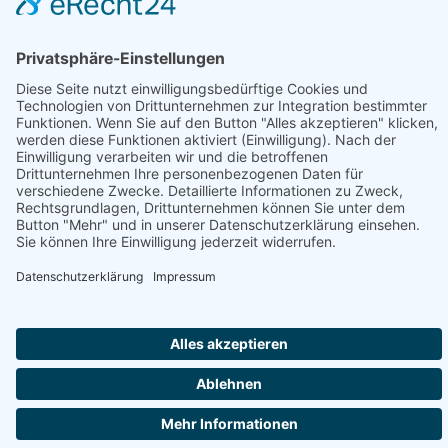
Information
Folge uns:
* Alle Preise inkl. gesetzl. Mehrwertsteuer zzgl.
Versandkosten
und ggf. Nachnahmegebühren, wenn nicht anders angegeben.
© 2026 werkhof.at - with
by
chiliSCHARF