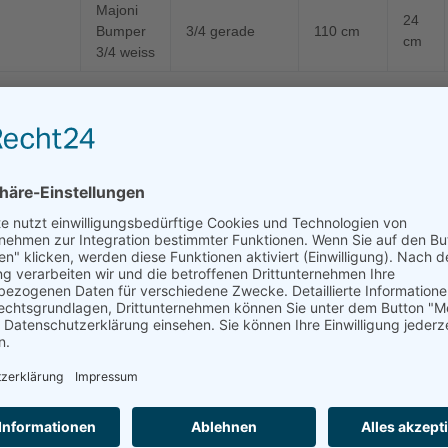
Majoni
24
Bumper
3/4 gerade
110 cm
cm
3/4 weiss
n 2 Produkten
Alle in 
Ponton-Fender
re Stoßstange, die am Ponton mittels Schrauben oder Kabelbinder befe
eitenwind ist ein sicheres An- und Ablegen gewährleistet. Hergestell