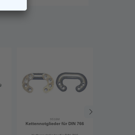
9518M
Kettennotglieder für DIN 766