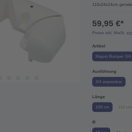
110x24x24cm gera
59,95 €*
Preise inkl. MwSt. zz
Artikel
Majoni Bumper 3/4
Ausführung
3/4 anpassbar
Länge
100 cm
110 cm
Ø