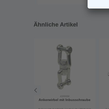
Ähnliche Artikel
43900M
Ankerwirbel mit Inbusschraube