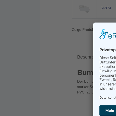
54874
Zeige Produkte 1 bis 2 vo
Beschreibung
Bumper & 
Der Bumper ist eine wah
starker Strömung oder S
PVC, aufblasbar.