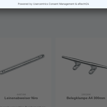
44874M
10016M
Leinenabweiser Niro
Belegklampe A4 300mm