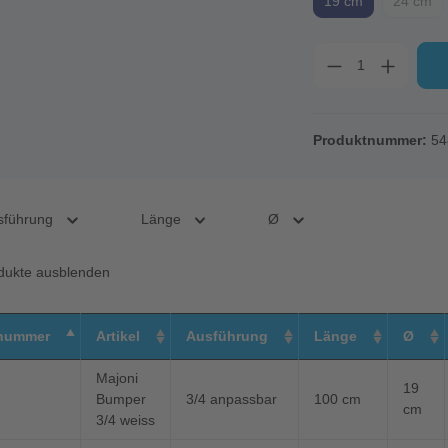
19 cm
24 cm
Produktnummer:
54
sführung
Länge
Ø
odukte ausblenden
nummer
Artikel
Ausführung
Länge
Ø
Majoni
19
Bumper
3/4 anpassbar
100 cm
cm
3/4 weiss