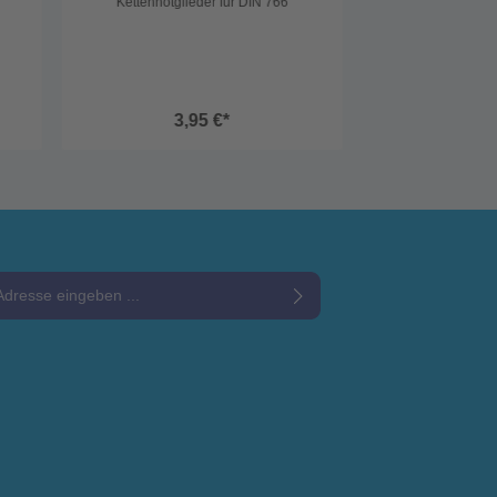
Kettennotglieder für DIN 766
3,95 €*
e*
Datenschutzbestimmungen
zur Kenntnis genommen und die
und bin mit ihnen einverstanden.