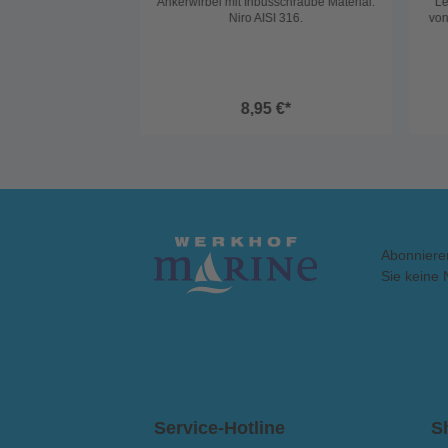
Ankerwirbel mit Inbusschraube Material:
Le
Niro AISI 316.
von
8,95 €*
Abonniere
Sie keine 
Service-Hotline
S