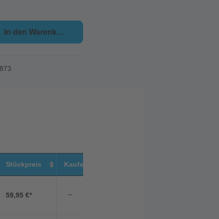
In den Warenkorb
873
Stückpreis
Kaufen
59,95 €*