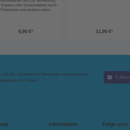
inenabweiser Niro Zur Vermeidung
 Kratzern oder Scheuerstellen durch
Festmacher und andere Leinen.
6,95 €*
11,95 €*
E-Mail-Adress
n Sie den kostenlosen Newsletter und verpassen
Neuigkeit oder Aktion.
Ich habe die
AGB
gelesen 
hop
Information
Folge uns: