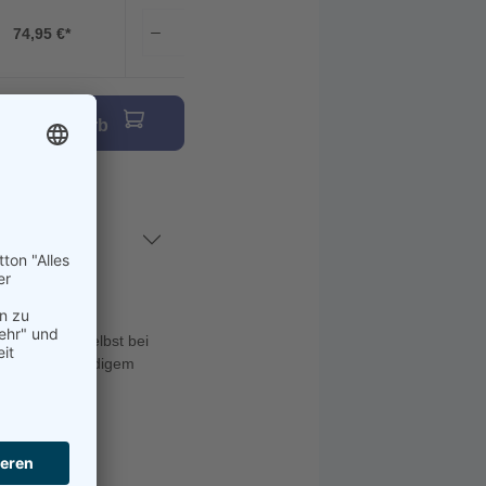
74,95 €*
den Warenkorb
stigt wird. Selbst bei
t aus UV-beständigem