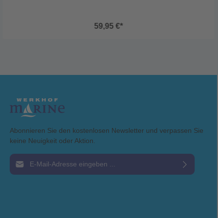
59,95 €*
Abonnieren Sie den kostenlosen Newsletter und verpassen Sie
keine Neuigkeit oder Aktion.
E-Mail-Adresse*
Ich habe die
Datenschutzbestimmungen
zur Kenntnis genommen und die
AGB
gelesen und bin mit ihnen einverstanden.