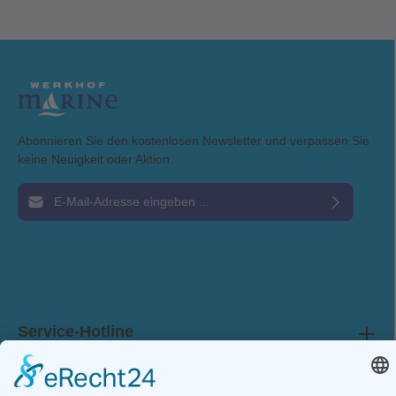
Abonnieren Sie den kostenlosen Newsletter und verpassen Sie
keine Neuigkeit oder Aktion.
E-Mail-Adresse*
Ich habe die
Datenschutzbestimmungen
zur Kenntnis genommen und die
AGB
gelesen und bin mit ihnen einverstanden.
Service-Hotline
Shop Service