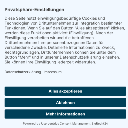
Information
Folge uns:
* Alle Preise inkl. gesetzl. Mehrwertsteuer zzgl.
Versandkosten
und ggf. Nachnahmegebühren, wenn nicht anders angegeben.
© 2026 werkhof.at - with
by
chiliSCHARF