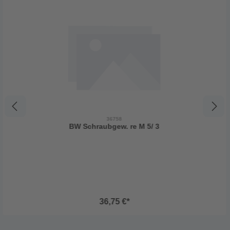
36758
BW Schraubgew. re M 5/ 3
36,75 €*