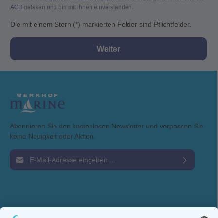
AGB
gelesen und bin mit ihnen einverstanden.
Die mit einem Stern (*) markierten Felder sind Pflichtfelder.
Weiter
Abonnieren Sie den kostenlosen Newsletter und verpassen Sie
keine Neuigkeit oder Aktion.
E-Mail-Adresse*
Ich habe die
Datenschutzbestimmungen
zur Kenntnis genommen und die
AGB
gelesen und bin mit ihnen einverstanden.