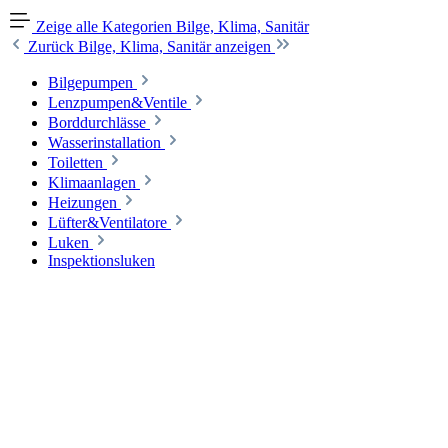
Zeige alle Kategorien
Bilge, Klima, Sanitär
Zurück
Bilge, Klima, Sanitär anzeigen
Bilgepumpen
Lenzpumpen&Ventile
Borddurchlässe
Wasserinstallation
Toiletten
Klimaanlagen
Heizungen
Lüfter&Ventilatore
Luken
Inspektionsluken